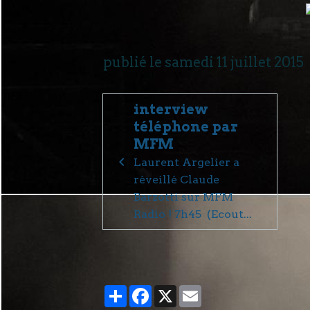
publié le samedi 11 juillet 2015
interview
téléphone par
MFM
Laurent Argelier a
réveillé Claude
Barzotti sur MFM
Radio ! 7h45 (Ecout...
Partager
Facebook
X
Email