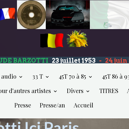
UDE BARZOTTI
23 juillet 1953
-
24 jui
 audio
33 T
45T 70 à 85
45T 86 à 9
our d'autres artistes
Divers
TITRES
Presse
Presse/an
Accueil
ti Ici Paris