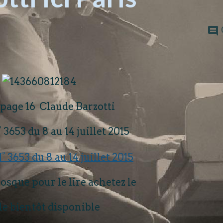
 page 16 Claude Barzotti
° 3653 du 8 au 14 juillet 2015
osque pour le lire achetez le
cle bientôt disponible