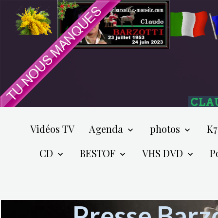
CLA
Vidéos TV
Agenda
photos
K7
CD
BESTOF
VHS DVD
P
Presse Barzot