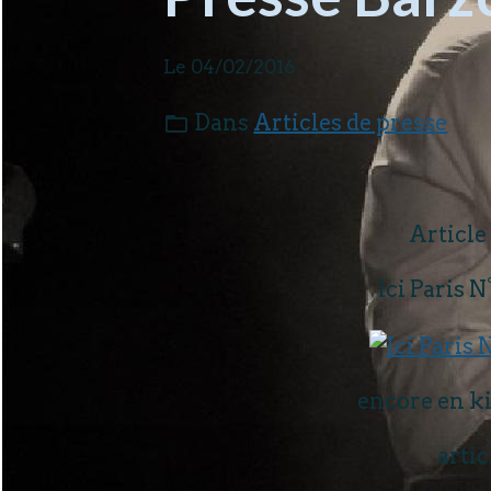
Le 04/02/2016
Dans
Articles de presse
Article
Ici Paris N
encore en ki
arti