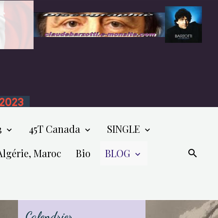
n 2023
3
45T Canada
SINGLE
Algérie, Maroc
Bio
BLOG
Calendrier