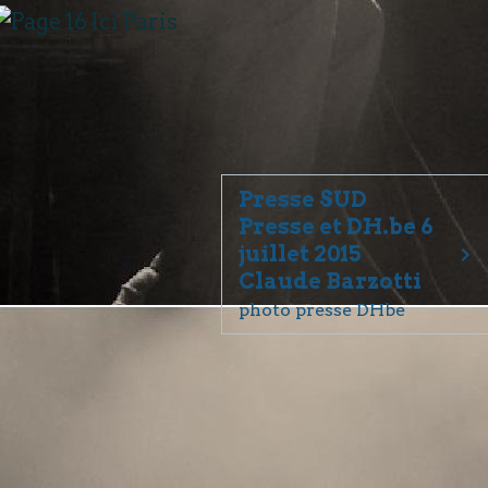
Presse SUD
Presse et DH.be 6
juillet 2015
Claude Barzotti
photo presse DHbe