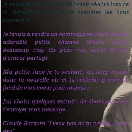
Je repasse cette vidéo que j'avais réalisé lors de
ta disparition afin de se rappeler les bons
souvenirs.
Je tenais à rendre un hommage en vidéo de mon
adorable petite chienne Westie partie
beaucoup trop tôt pour moi après 16 ans
d'amour partagé .
Ma petite Jane je te souhaite un long voyage
dans ta nouvelle vie et tu resteras gravée au
fond de mon coeur pour toujours.
J'ai choisi quelques extraits de chansons pour
t'envoyer mon message:
Claude Barzotti "J'veux pas qu'tu partes","seize
ans".