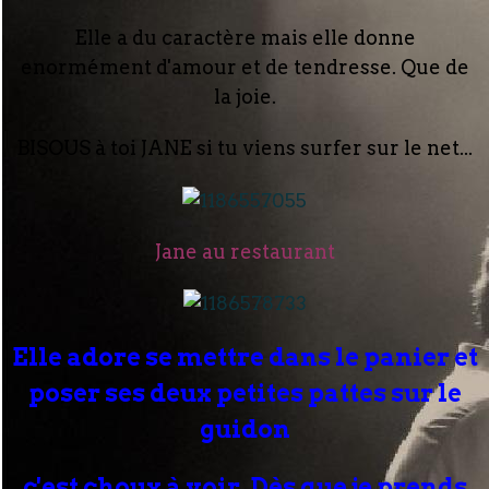
Elle a du caractère mais elle donne
enormément d'amour et de tendresse. Que de
la joie.
BISOUS à toi JANE si tu viens surfer sur le net...
Jane au restaurant
Elle adore se mettre dans le panier et
poser ses deux petites pattes sur le
guidon
c'est choux à voir .Dès que je prends