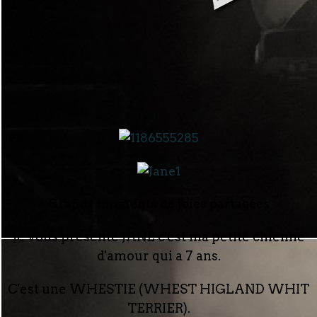
Grands moments de joies partagées
Je vous présente JANE c'est ma petite chienne
d'amour qui a 7 ans.
C'est une WHESTIE (WHEST HIGLAND WHIT
TERRIER).