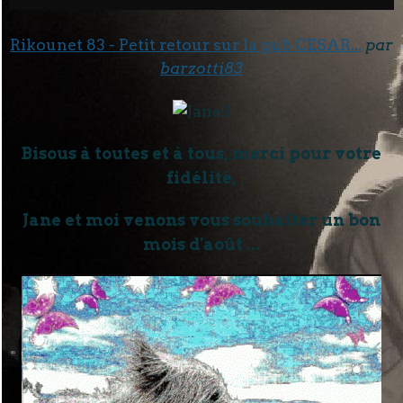
Rikounet 83 - Petit retour sur la pub CESAR...
par
barzotti83
Bisous à toutes et à tous, merci pour votre
fidélité,
Jane et moi venons vous souhaiter un bon
mois d'août ...