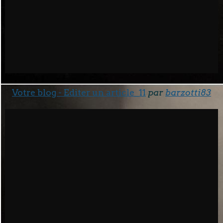
Votre blog - Editer un article_11
par
barzotti83