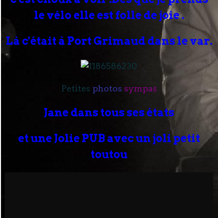
le vélo elle est folle de joie .
Là c'était à Port Grimaud dans le var.
Petites
photos
sympas
Jane dans tous ses états
et une Jolie PUB avec un joli petit
toutou