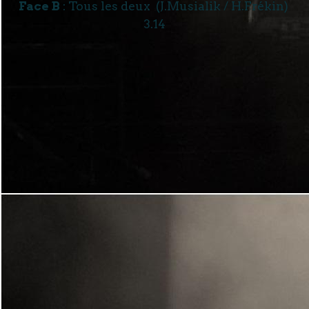
Face B
: Tous les deux (J.Musialik / H.Frékin)
3.14