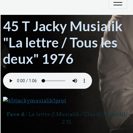
45 T Jacky Musialik
"La lettre / Tous les
deux" 1976
Face A
: La lettre (J.Musialik / Claude Barzotti)
2.15