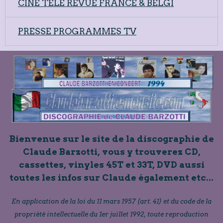
CINE TELE REVUE FRANCE & BELGI
PRESSE PROGRAMMES TV
Bienvenue sur le site de la discographie de
Claude Barzotti, vous y trouverez CD,
cassettes, vinyles 45T et 33T, DVD aussi
toutes les infos sur Claude également etc...
En application de la loi du 11 mars 1957 (art. 41) et du code de la
propriété intellectuelle du 1er juillet 1992, toute reproduction