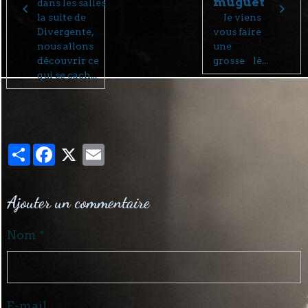
muguet
dans les salles
la suite de
Je viens
Divergente,
vous faire
nous allons
une
découvrir ce
grosse lè...
qui se cach...
Partager
Facebook
X
Email
Ajouter un commentaire
Nom
E-mail