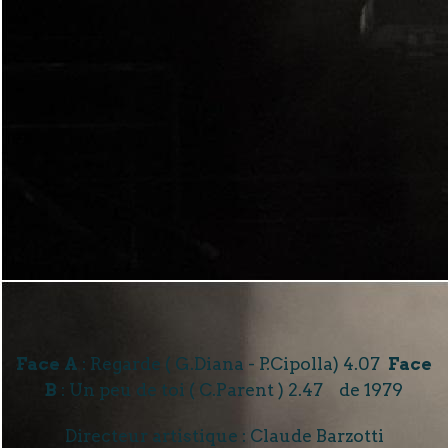
Face A
: Regarde ( G.Diana - P.Cipolla) 4.07
Face
B
: Un peu de toi ( C.Parent ) 2.47 de 1979
Directeur artistique : Claude Barzotti