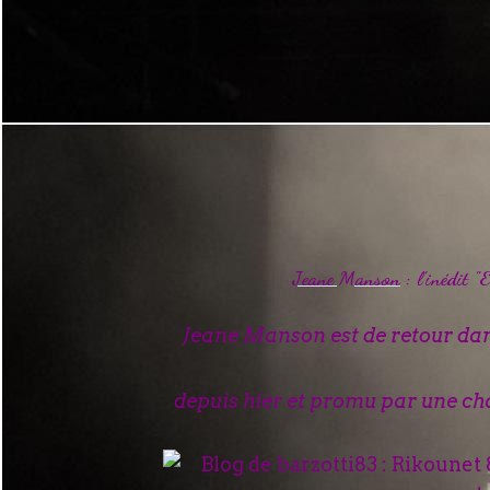
Jeane Manson
: l'inédit "
Jeane Manson est de retour dans 
depuis hier et promu par une cha