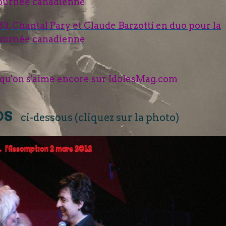
 qu'on s'aime encore sur IdolesMag.com
OS
ci-dessous (cliquez sur la photo)