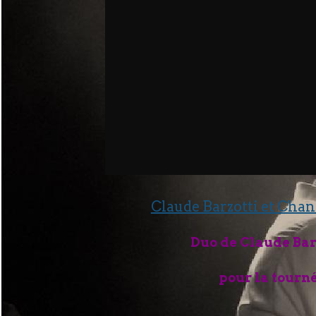
Claude Barzotti et Chan
Duo de Claude Barz
pour la tourn