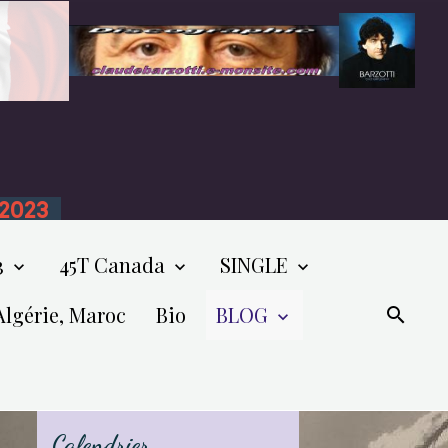
n 2023
3
45T Canada
SINGLE
Algérie, Maroc
Bio
BLOG
Calendrier