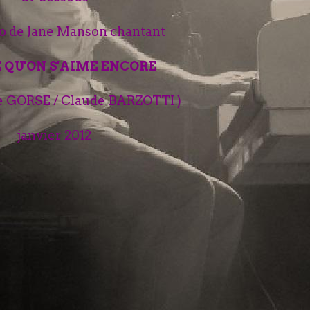
éo de Jane Manson chantant
 QU'ON S'AIME ENCORE
e GORSE / Claude BARZOTTI )
janvier 2012