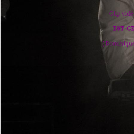
Clip vid
EST-CE
( Dominiqu