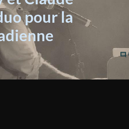
duo pour la
adienne