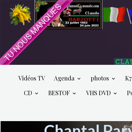
CLA
Vidéos TV
Agenda
photos
K7
CD
BESTOF
VHS DVD
P
Chantal Par