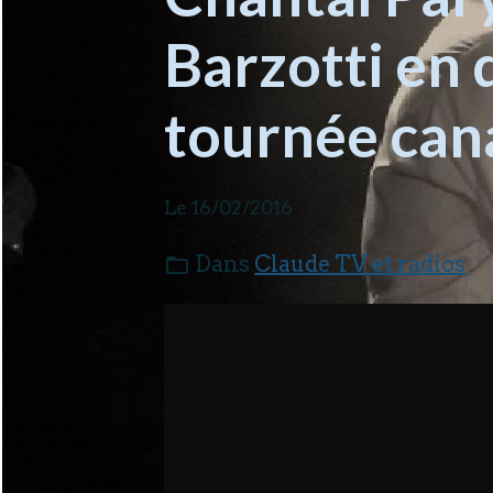
Barzotti en 
tournée can
Le 16/02/2016
Dans
Claude TV et radios