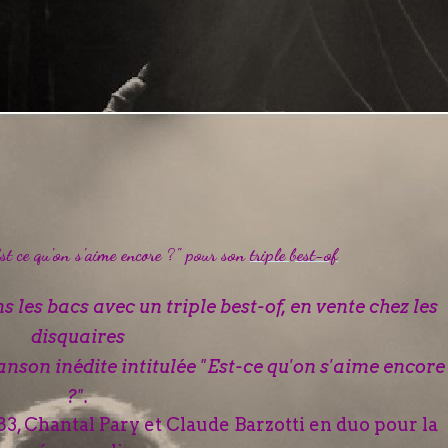
Est ce qu'on s'aime encore ?" pour son
triple best-of
les bacs avec un triple best-of, en vente chez les
disquaires
nson inédite intitulée "Est-ce qu'on s'aime encore
?".