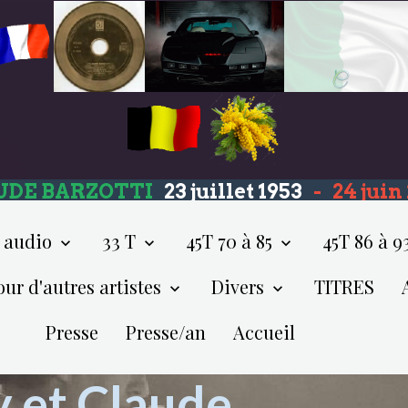
UDE BARZOTTI
23 juillet 1953
-
24 jui
 audio
33 T
45T 70 à 85
45T 86 à 9
our d'autres artistes
Divers
TITRES
Presse
Presse/an
Accueil
y et Claude