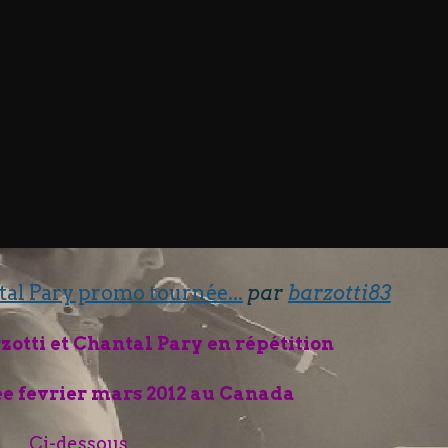
tal Pary promo tournée...
par
barzotti83
otti et Chantal Pary en répétition
ée fevrier mars 2012 au Canada
Ci-dessous