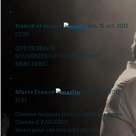
franck et mumu
lun. 15 oct. 2012
07:55
QUE DE BEAUX
SOUVENIRS!!!!!!!!!!!!!!!!!!!!!!!!!!!!!
MERCI ERIC
Marie France
lun. 15 oct. 2012
17:51
Comme toujours il est magnifique notre
Claude d 'AMOUR!!!
merci pour ces tres jolie photos