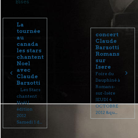
Bises
La
tournée
concert
au
Claude
canada
Barzotti
les stars
Romans
chantent
sur
Noel
Isere
avec
Foire du
Claude
Dauphiné à
Barzotti
Romans-
Les Stars
sur-Isère
chantent
JEUDI 4
Noël |
OCTOBRE
édition
2012 &qu...
2012
Samedi 1 d...