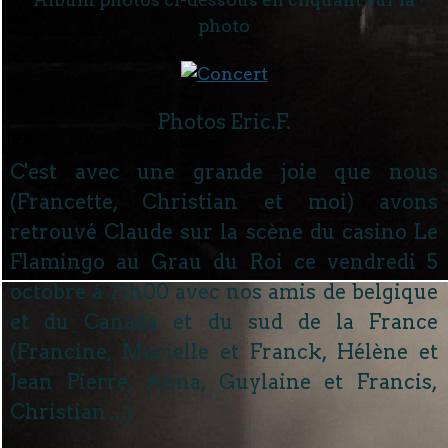
photo
Photos Eric.F.
C'est avec une grande joie que nous
(Francette, Christian et moi) avons
retrouvé Claude sur la scène du casino Le
Flamingo au Grau du Roi ce vendredi 5
octobre à 21h00 avec nos amis de belgique
et du Canada et du sud de la France
(Francine, Murielle et Franck, Hélène et
Jean Pierre, Anna, Guylaine et Francis,
Christian ...)