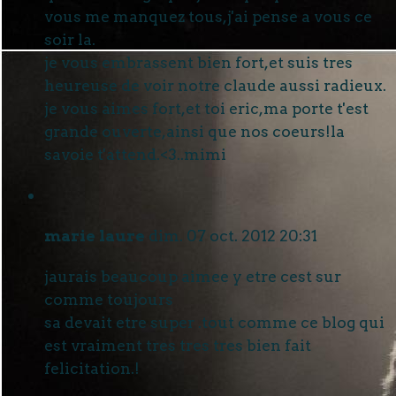
vous me manquez tous,j'ai pense a vous ce
soir la.
je vous embrassent bien fort,et suis tres
heureuse de voir notre claude aussi radieux.
je vous aimes fort,et toi eric,ma porte t'est
grande ouverte,ainsi que nos coeurs!la
savoie t'attend.<3..mimi
marie laure
dim. 07 oct. 2012 20:31
jaurais beaucoup aimee y etre cest sur
comme toujours
sa devait etre super .tout comme ce blog qui
est vraiment tres tres tres bien fait
felicitation.!