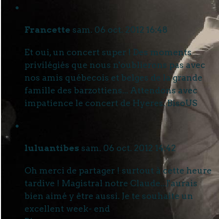
Francette
sam. 06 oct. 2012 16:48
Et oui, un concert super ! Des moments
privilégiés que nous n'oublierons pas avec
nos amis québecois et belges de la grande
famille des barzottiens... Attendons avec
impatience le concert de Hyeres. BisoUS
luluantibes
sam. 06 oct. 2012 14:42
Oh merci de partager ! surtout à cette heure
tardive ! Magistral notre Claude...J'aurais
bien aimé y être aussi. Je te souhaite un
excellent week- end