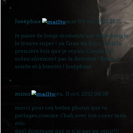
Joséphne
mar. 09 oct. 2012 21:31
Je passe de longs moments sur votre blog, je
le trouve super ! au Grau du Roi c' était la
première fois que je voyais Claude sur
scène sûrement pas la dernière ! Bonne
soirée et à bientôt ! Joséphine
mimi
jeu. 11 oct. 2012 06:38
merci pour ces belles photos que tu
partages,comme c'hab,avec ton coeur mon
eric.
quel dommage que je n'ai pas pu venir!!!