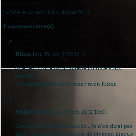
publié le samedi 06 octobre 2012
9 commentaire(s)
Kitou
lun. 15 oct. 2012 12:12
quelle chance tu as , quelle chance vous
avez !!!
je t'embrasse de tout coeur mon Rikou
FRANCETTE
lun. 15 oct. 2012 10:01
Quelle merveilleuse soirée... Je n'en dirai pas
plus ! Vivement le concert de Hyères. Bisous