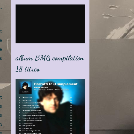
.
t
é
é
album BMG compilation
s
18 titres
t
s
e
n
e