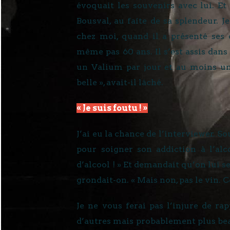
évoquait les souvenirs avec lui. Et
Bousval, au faîte de sa splendeur. 
chez moi, quand il a présenté ses
même pas 60 ans. Il s’est assis dans 
un Valium par jour et au moins une
belle », avait-il lâché.
« Je suis foutu ! »
J’ai eu la chance de l’interviewer. S
pour soigner son addiction à l’alco
d’alcool ! » Et demandait qu’on lui ser
grondait-on. « Mais non, pas le vin. C
Je ne vous ferai pas l’injure de ra
d’autres mais probablement plus beau