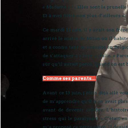
« Madame » ! « Elles sont la prunelle 
Et à mes filles non plus, d’ailleurs ».
Ce mardi 13 juin, il y avait son frèr
arrivé le matin de Milan où il habit
et a connu tant de réussite en Belgiq
de s’attaquer à « leur » Italie. « Par
sûr qu’il aurait percé. Quand on est b
Comme ses parents...
Avant ce 13 juin, j’étais déjà allé vo
de m’apprendre qu’il n’en avait plus
avant de devenir célèbre. L’histoi
stress qui le paralysait. « C’était 
m’a proposé ce verre carré. Il devait