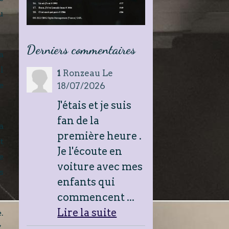
u
Derniers commentaires
a
l
1
Ronzeau
Le
e
18/07/2026
J'étais et je suis
fan de la
a
première heure .
t
Je l'écoute en
e
voiture avec mes
s
enfants qui
commencent ...
Lire la suite
.
.