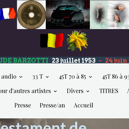
UDE BARZOTTI
23 juillet 1953
-
24 jui
 audio
33 T
45T 70 à 85
45T 86 à 9
our d'autres artistes
Divers
TITRES
Presse
Presse/an
Accueil
 testament de