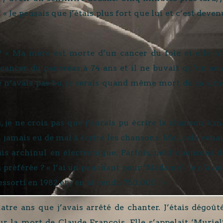
« Je pensais que j’étais plus fort que lui et c’est deven
? « Ma mère est morte d’un cancer du foie et elle n’
cancer du pancréas à 74 ans et il ne buvait qu’un seu
je n’avais pas bu, je serais quand même mort de ça », m
u, je ne crois pas que j’aurais pu écrire la chanson à m
i jamais eu de mal à écrire les chansons. Moi, cela venai
ais archinul en électronique. Parfois, neuf chansons d
 préférée ? « J’ai un penchant pour ‘Madame’. Je n’avai
essorti en 1982 et j’en ai vendu 750.000 ! »
atre ans que j’avais arrêté de chanter. J’étais dégoûté
r la mort de Claude François. Elle s’appelait ‘Muriel’