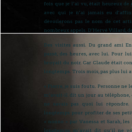
fois que je l’ai vu, était heureux de 
avec qui je n’ai jamais eu d’aff
dévoilerons pas le nom de cet arti
nombreux appels. D’Hervé Villard, d
Des visites aussi. Du grand ami En
passé, des heures, avec lui. Pour lu
broyait du noir. Car Claude était con
longtemps. Trois mois, pas plus lui a
« Pierre, je suis foutu. Personne ne l
m’avait-il dit un jour au téléphone,
ne savais pas quoi lui répondre. 
longtemps pour profiter de ses petit
« nonno » par Vanessa et Sarah, les f
longtemps, m’avait dit qu’il ne vo