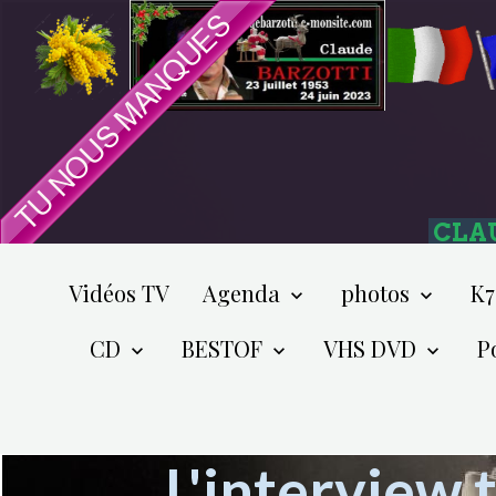
CLA
Vidéos TV
Agenda
photos
K7
CD
BESTOF
VHS DVD
P
L'interview