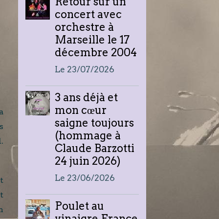
Retour sur un
concert avec
orchestre à
Marseille le 17
décembre 2004
Le 23/07/2026
3 ans déjà et
mon cœur
a
saigne toujours
s
(hommage à
.
Claude Barzotti
24 juin 2026)
Le 23/06/2026
t
t
Poulet au
n
vinaigre France