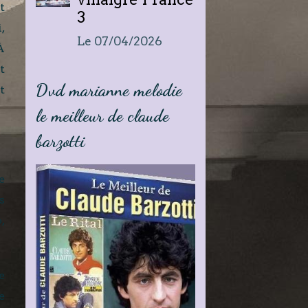
t
3
,
Le 07/04/2026
À
t
Dvd marianne melodie
t
le meilleur de claude
barzotti
e
s
,
e
e