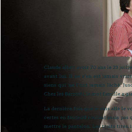
Claude allait avoir 70 ans le 23 jui
avant lui. Il ne s’en est jamais vrai
siens qui ne l’ont jamais lâché. Jusq
Chez les Barzotti, le mot famille a ga
La dernière fois que je suis allé le vo
certes en fauteuil roulant mais pas qu
mettre le pantalon. Les traits tirés,