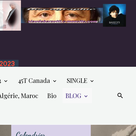
n 2023
3
45T Canada
SINGLE
Algérie, Maroc
Bio
BLOG
Calendrier