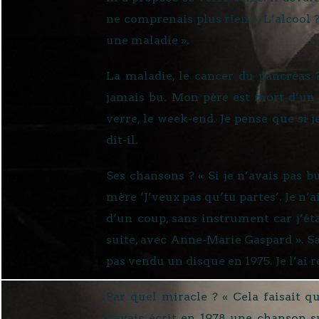
ne comprenais plus rien ». L’alcool ? 
une maladie ».
La maladie, le cancer du pancréas 
jamais bu. Mon père est mort d’un 
verre, le week-end. Je pense que si 
dit-il.
Ses chansons ? « Si je n’avais pas b
mère ‘J’veux pas qu’tu partes’. Je n’a
d’un coup, sans instrument car j’ét
suite, avec Anne-Marie Gaspard ». Sa
pas vendu un disque en 1975. Je l’ai r
Par quel miracle ? « Cela faisait qu
J’avais écrit en 1978 une chanson su