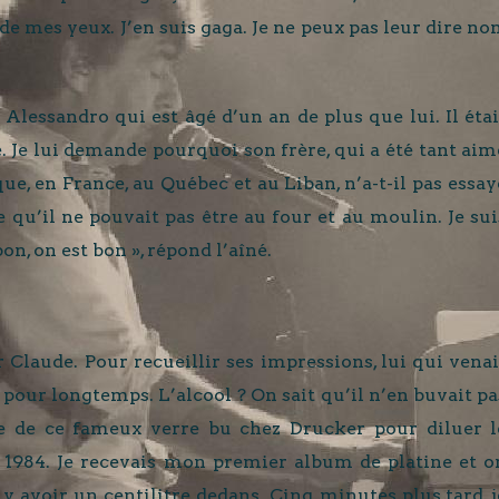
de mes yeux. J’en suis gaga. Je ne peux pas leur dire non
e Alessandro qui est âgé d’un an de plus que lui. Il étai
e. Je lui demande pourquoi son frère, qui a été tant aim
ue, en France, au Québec et au Liban, n’a-t-il pas essay
ce qu’il ne pouvait pas être au four et au moulin. Je sui
on, on est bon », répond l’aîné.
ir Claude. Pour recueillir ses impressions, lui qui venai
 pour longtemps. L’alcool ? On sait qu’il n’en buvait pa
re de ce fameux verre bu chez Drucker pour diluer l
en 1984. Je recevais mon premier album de platine et o
 y avoir un centilitre dedans. Cinq minutes plus tard, j