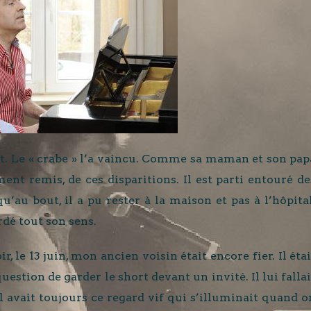
llet. Le « crabe » l’a vaincu. Comme sa maman et son pap
ment remis, de ces disparitions. Il est parti entouré de
u’au bout, il a pu rester à la maison et pas à l’hôpital
rdé tout son sens.
ir, le 13 juin, mon ancien voisin était encore fier. Il étai
estion de garder le short devant un invité. Il lui fallai
 il avait toujours ce regard vif qui s’illuminait quand o