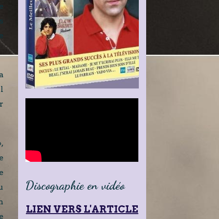
e
s
e
a
l
r
,
e
e
Discographie en vidéo
u
n
LIEN VERS L'ARTICLE
e