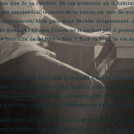
 pas que de sa carrière. De ces moments où il habitai
Je me souviendrai toujours de sa venue, un jour de mai
 condoléances. Mon père était décédé. Inopinément. 
le divan. À l’époque, Claude ne le cachait pas, il prenai
 bouteille de whisky. « Moi ? Tout va bien, la vie es
ouvent quand ça allait mal. Il revenait d’une énième cur
ol. « C’est la bonne », me disait-il. « Je ne bois plu
ve un verre de vin blanc. « François, c’est de l’alcool ! »
e n’est rien », répondait le Stéphanois né à Châtelineau.
ppeler tous ses titres. Certains sont moins connus qu
x. Je préfère vous parler de cet homme qui, la dernièr