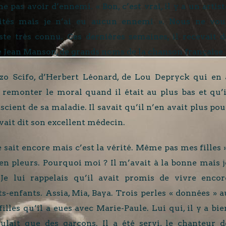
ne pas avoir d’ennemi. « Bon, c’est vrai, il y a un artist
inités mais je n’ai eu aucun ennemi ». Nous ne vou
ste très connu. Ces dernières semaines, il recevait d
e Jean Manson, de grands noms de la chanson française.
zo Scifo, d’Herbert Léonard, de Lou Depryck qui en 
i remonter le moral quand il était au plus bas et qu’i
scient de sa maladie. Il savait qu’il n’en avait plus pou
vait dit son excellent médecin.
e sait encore mais c’est la vérité. Même pas mes filles »
 en pleurs. Pourquoi moi ? Il m’avait à la bonne mais j
Je lui rappelais qu’il avait promis de vivre encor
s-enfants. Assia, Mia, Baya. Trois perles « données » a
illes qu’il a eues avec Marie-Paule. Lui qui, il y a bie
ulait que des garçons. Il a été servi, le chanteur d