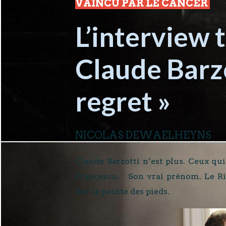
VAINCU PAR LE CANCER
L’interview
Claude Barzot
regret »
NICOLAS DEWAELHEYNS
Claude Barzotti n’est plus. Ceux qu
Francesco. Son vrai prénom. Le Rital
Sur la pointe des pieds.