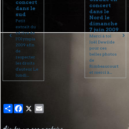
concert
concert
dans le
dans le
sud
Nord le
Petit
dimanche
extrait du
7 juin 2009
cd live de
Merci à toi
l'Olympia
Joël Dewilde
2009 afin
pour ces
de
belles photos
respecter
de
les droits
Rimbeaucourt
d'auteur Le
et merci à...
lundi...
Partager
Facebook
X
Email
Ajouter un commentaire