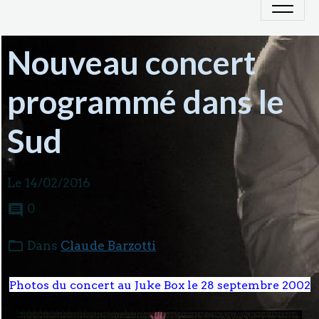
Nouveau concert
programmé dans le
Sud
Le 14/02/2016
0
Dans
Claude Barzotti
Photos du concert au Juke Box le 28 septembre 2002