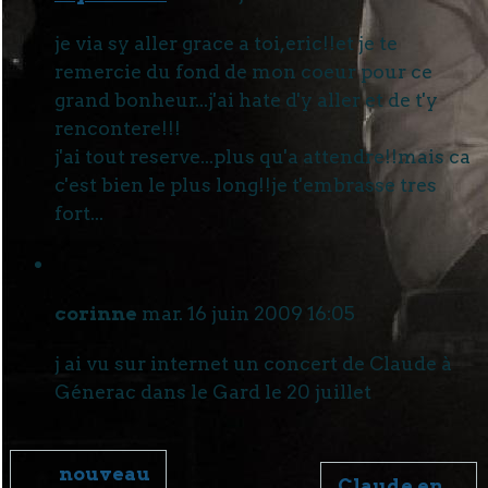
je via sy aller grace a toi,eric!!et je te
remercie du fond de mon coeur pour ce
grand bonheur...j'ai hate d'y aller et de t'y
rencontere!!!
j'ai tout reserve...plus qu'a attendre!!mais ca
c'est bien le plus long!!je t'embrasse tres
fort...
corinne
mar. 16 juin 2009 16:05
j ai vu sur internet un concert de Claude à
Génerac dans le Gard le 20 juillet
nouveau
Claude en