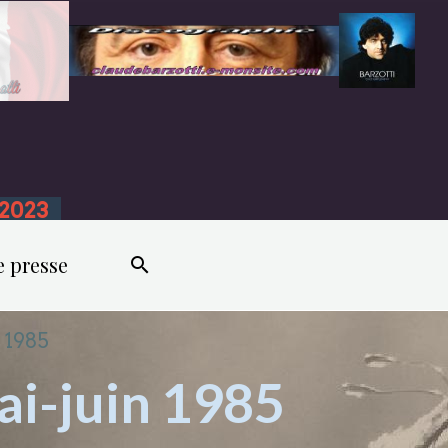
n 2023
e presse
n 1985
mai-juin 1985