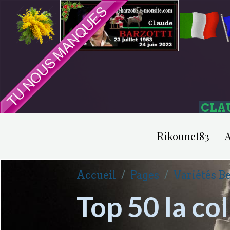
CLA
Rikounet83
A
Accueil
Pages
Variétés Be
Top 50 la col