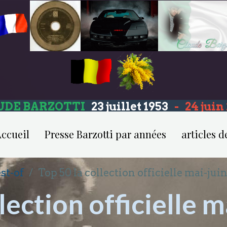
UDE BARZOTTI
23 juillet 1953
-
24 jui
ccueil
Presse Barzotti par années
articles d
st-of
Top 50 la collection officielle mai-jui
lection officielle 