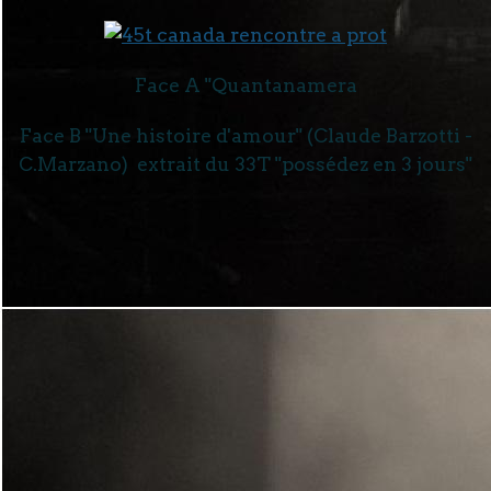
Face A "Quantanamera
Face B "Une histoire d'amour" (Claude Barzotti -
C.Marzano) extrait du 33T "possédez en 3 jours"