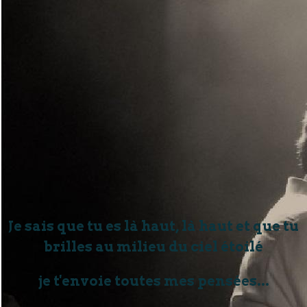
Je sais que tu es là haut, là haut et que tu
brilles au milieu du ciel étoilé
je t'envoie toutes mes pensées...