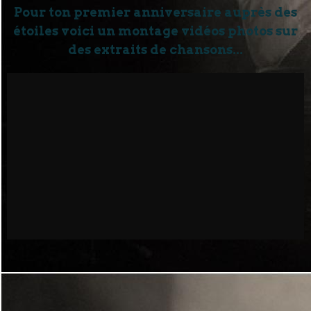
Pour ton premier anniversaire auprès des
étoiles voici un montage vidéos photos sur
des extraits de chansons...