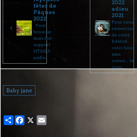
2022
fêtes de
adieu
Pâques
2021
2022
Pour vous
Your
remercier
browser
de votre
does not
fidélité
support
voici tous
HTML5
mes
audio. ...
voeux... Je
vous...
Baby jane
Partager
Facebook
X
Email