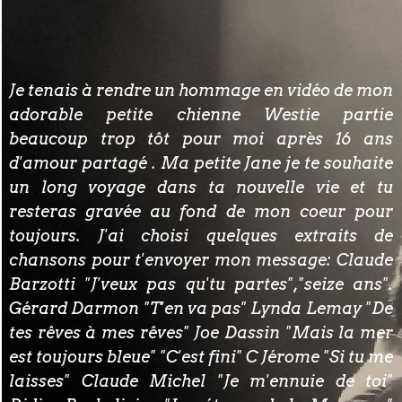
Je tenais à rendre un hommage en vidéo de mon
adorable petite chienne Westie partie
beaucoup trop tôt pour moi après 16 ans
d'amour partagé . Ma petite Jane je te souhaite
un long voyage dans ta nouvelle vie et tu
resteras gravée au fond de mon coeur pour
toujours. J'ai choisi quelques extraits de
chansons pour t'envoyer mon message: Claude
Barzotti "J'veux pas qu'tu partes","seize ans".
Gérard Darmon "T'en va pas" Lynda Lemay "De
tes rêves à mes rêves" Joe Dassin "Mais la mer
est toujours bleue" "C'est fini" C Jérome "Si tu me
laisses" Claude Michel "Je m'ennuie de toi"