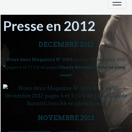
Presse en 2012
DECEMBRE 2012
Nous deux Magazine N° 3414
du 4 au 10 décembre 2012
pages 6 et 7 ( 1/4 de page)
Claude Barzotti touché en plein
coeur
NOVEMBRE 2012