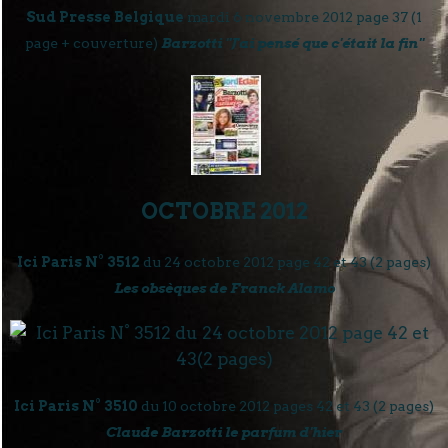
Sud Presse Belgique
mardi 6 novembre 2012 page 37 (1
page + couverture)
Barzotti "J'ai pensé que c'était la fin"
OCTOBRE 2012
Ici Paris N° 3512
du 24 octobre 2012 page 42 et 43 (2 pages)
Les obsèques de Franck Alamo
Ici Paris N° 3510
du 10 octobre 2012 pages 42 et 43 (2 pages)
Claude Barzotti le parfum d'hier