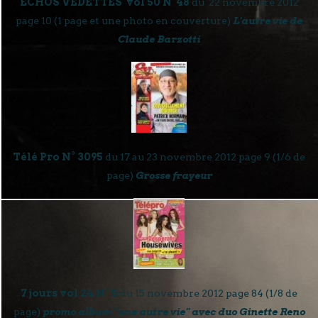
ECHOS VEDETTES vol 50 N°48
du 22 novembre 2012
page 10 (1 page et une photo en couverture)
L'autre vie de
Claude Barzotti
Télé Pro N° 3095
du 17 au 23 novembre 2012 page 9 (1/6 de
page)
Grosse frayeur
7 jours vol 24 N° 5
du 15 novembre 2012 page 84 (1/8 de
page)
promo album "une autre vie" avec duo Ginette Reno