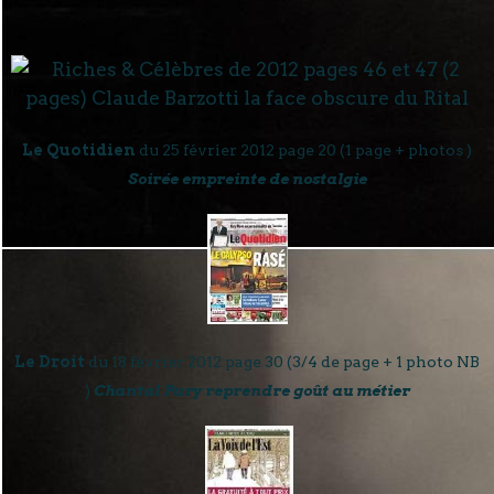
Le Quotidien
du 25 février 2012 page 20 (1 page + photos )
Soirée empreinte de nostalgie
Le Droit
du 18 février 2012 page 30 (3/4 de page + 1 photo NB
)
Chantal Pary reprendre goût au métier