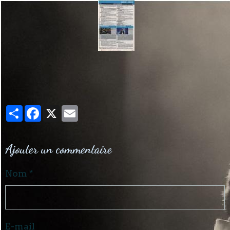
Partager
Facebook
X
Email
Ajouter un commentaire
Nom
E-mail