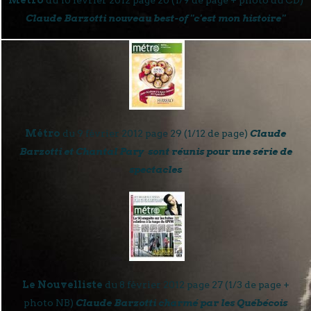
Claude Barzotti nouveau best-of "c'est mon histoire"
Métro
du 9 février 2012 page 29 (1/12 de page)
Claude
Barzotti et Chantal Pary sont réunis pour une série de
spectacles
Le Nouvelliste
du 8 février 2012 page 27 (1/3 de page +
photo NB)
Claude Barzotti charmé par les Québécois