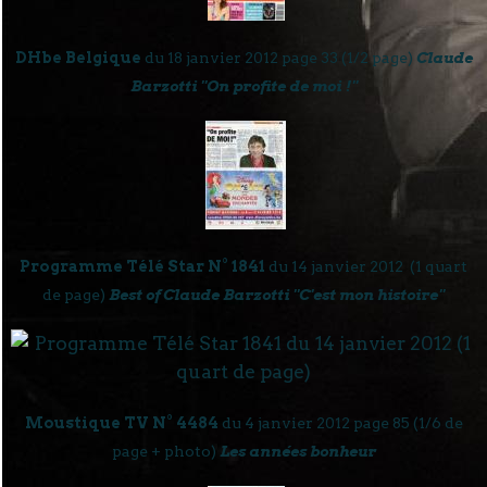
DHbe Belgique
du 18 janvier 2012 page 33 (1/2 page)
Claude
Barzotti "On profite de moi !"
Programme Télé Star N° 1841
du 14 janvier 2012
(1 quart
de page)
Best of Claude Barzotti "C'est mon histoire"
Moustique TV N° 4484
du 4 janvier 2012 page 85 (1/6 de
page + photo)
Les années bonheur