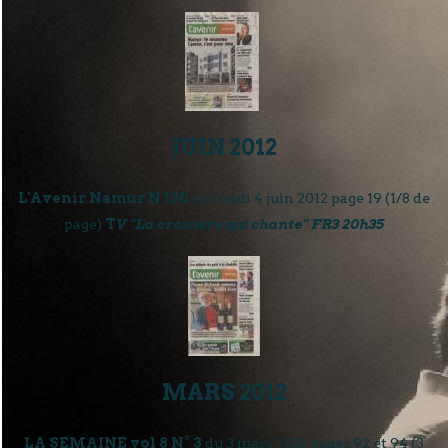
JUIN 2012
L'Avenir Namur N 130
du lundi 4 juin 2012 page 19 (1/8 de
page)
T
V "La croisière qui chante" FR3 20h35
MARS 2012
LA SEMAINE vol 8 N° 3
du 3 mars 2012 pages 92 et 94 (3