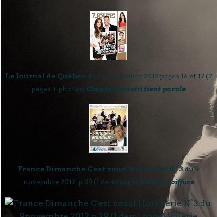
Le Journal de Québec
du 10 novembre 2012 pages 16 et 17 (2
pages + photos)
Claude Barzotti tient parole
France Dimanche C'est vous! Hors série N°3
du 9
novembre 2012 p 39 (1 demi page)
Valérie coiffure