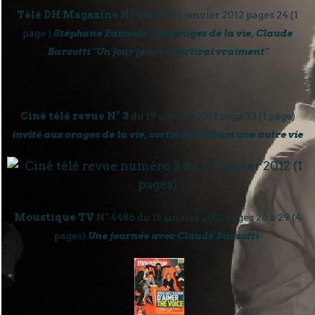
Télé DH Magazine N° 486
du 21 janvier 2012 pages 24 (1
page )
Stéphane Pauwels "Les orages de la vie, Claude
Barzotti "Un jour je m'en sortirai vraiment"
Ciné télé revue N° 3
du 19 janvier 2012 page 73 (1 page)
invité aux orages de la vie, sortie de l'album une autre vie
Moustique TV
N° 4486 du 18 janvier 2012 pages 26 à 29 (4
pages)
Une journée avec Claude Barzotti