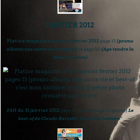
JANVIER 2012
Platine magazine janvier février 2012
page 13
(promo
albums une autre vie et best-of)
et page 50
(Age tendre la
3ème croisière)
24H du 31 janvier 2012
page 21 (1/10 de page + 1 photo)
Le
best-of de Claude Barzotti "C'est mon histoire"