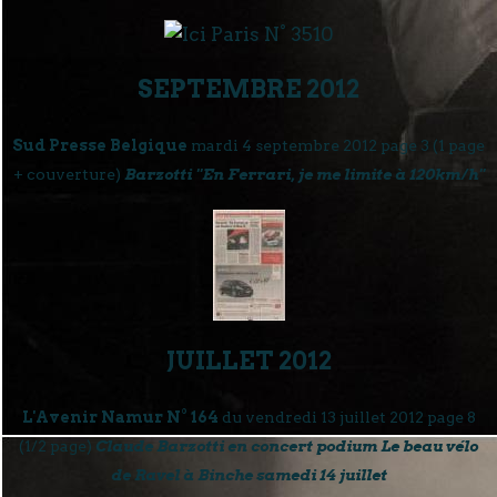
SEPTEMBRE 2012
Sud Presse Belgique
mardi 4 septembre 2012 page 3 (1 page
+ couverture)
Barzotti "En Ferrari, je me limite à 120km/h"
JUILLET 2012
L'Avenir Namur N° 164
du vendredi 13 juillet 2012 page 8
(1/2 page)
Claude Barzotti en concert podium Le beau vélo
de Ravel à Binche samedi 14 juillet