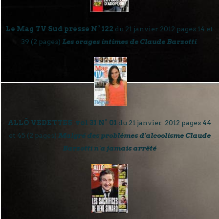
Le Mag TV Sud presse
N° 122
du 21 janvier 2012 pages 14 et
39 (2 pages)
Les orages intimes de Claude Barzotti
ALLÔ VEDETTES vol 31 N° 01
du 21 janvier 2012 pages 44
et 45 (2 pages)
Malgré des problèmes d'alcoolisme Claude
Barzotti n'a jamais arrêté