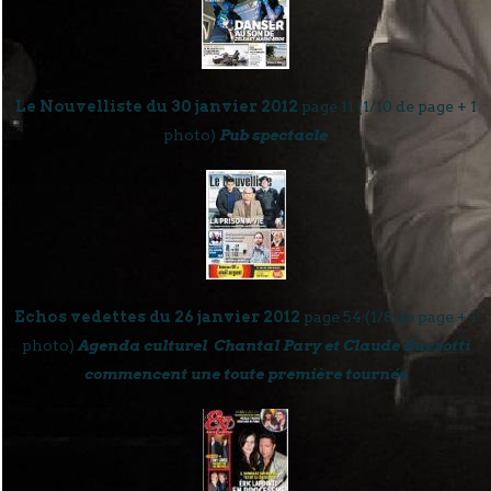
Le Nouvelliste du 30 janvier 2012
page 11 (1/10 de page + 1
photo)
Pub spectacle
Echos vedettes du 26 janvier 2012
page 54 (1/8 de page + 1
photo)
Agenda culturel Chantal Pary et Claude Barzotti
commencent une toute première tournée