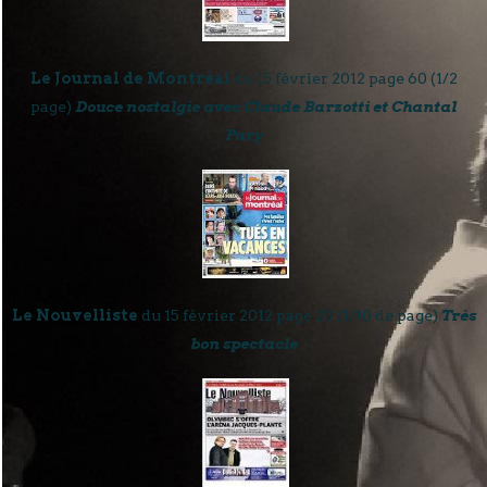
Le Journal de Montréal
du 15 février 2012 page 60 (1/2
page)
Douce nostalgie avec Claude Barzotti et Chantal
Pary
Le Nouvelliste
du 15 février 2012 page 20 (1/10 de page)
Très
bon spectacle