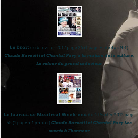
Le Droit
du 6 février 2012 page 26 (1 page + photos NB )
Claude Barzotti et Chantal Pary à la maison de la culture,
Le retour du grand séducteur
Le Journal de Montréal Week-end
du 4 février 2012 page
45 (1 page + 1 photo )
Claude Barzotti et Chantal Pary Les
succès à l'honneur