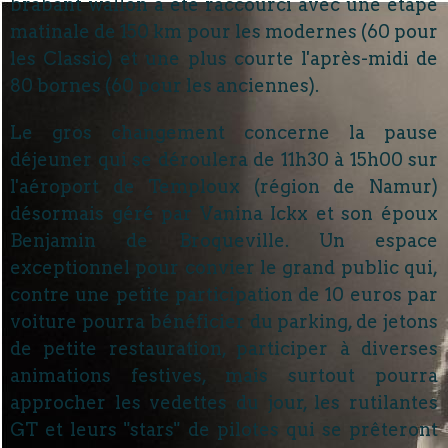
brabant wallon a été raccourci avec une étape
matinale de 150 km pour les modernes (60 pour
les Classic) et une plus courte l'après-midi de
80 bornes (60 pour les anciennes).
Le gros changement concerne la pause
déjeuner qui se déroulera de 11h30 à 15h00 sur
l'aéroport de Temploux (région de Namur)
désormais géré par Vanina Ickx et son époux
Benjamin de Broqueville. Un espace
exceptionnel pour convier le grand public qui,
contre une petite participation de 10 euros par
voiture pourra bénéficier du parking, de jetons
de petite restauration, participer à diverses
animations festives, mais surtout pourra
approcher les vedettes du jour, les rutilantes
GT et leurs "stars" de pilotes qui se prêteront