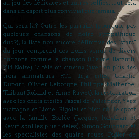
au jeu des dédicaces et autres selfies, tout cela
dans un esprit plus convivial que jamais.
Qui sera là? Outre les parrains (pourquoi pas
quelques chansons de notre sympathique
duo?), la liste non encore définitive des "stars"
du jour comprend des noms venus de divers
horizons comme la chanson (Claude Barzotti,
Kid Noize), la télé ou cinéma (avec en plus des
trois animateurs RTL déjà cités, Charlie
Dupont, Olivier Leborgne, Philippe Malherbe,
Thibaut Roland et Anne Ruwet), la restauration
avec les chefs étoilés Pascal de Valkeneer, Yves
mattagne et Lionel Rigolet et bien sûr le sport
avec la famille Borlée (Jacques, Jonathan et
Kevin sont les plus fidèles), Simon Gougnard et
les spécialistes des quatre roues Didier de