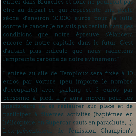
entrer dans Bruxelles et donc ne pourront pas
être au départ ce qui représente une perte
sèche d'environ 10.000 euros pour la lutte
contre le cancer. Je ne suis pas certain dans ces
conditions que notre épreuve s'élancera
encore de notre capitale dans le futur. C'est
d'autant plus ridicule que nous rachetons
l'empreinte carbone de notre événement."
L'entrée au site de Temploux sera fixée à 10
euros par voiture (peu importe le nombre
d'occupants) avec parking et 3 euros par
personne à pied. Il y aura moyen pour les
spectateurs de se restaurer sur place et de
participer à diverses activités (baptêmes en
hélicoptère, en Supercar, sauts en parachute,...).
L'ex-présentateur de l'émission Champion's