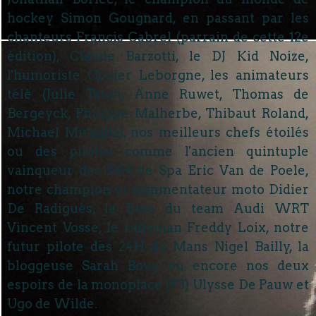
hockey Simon Gougnard, en passant par les
chanteurs Francis Cabrel (parrain de cette 12e
édition), Claude Barzotti, le DJ Kid Noize,
l'humoriste Olivier Leborgne, les animateurs
télé (Julie Taton, Anne Ruwet, Thomas de
Bergeyck, Philippe Malherbe, Thibaut Roland,
Michael Miraglia), nos meilleurs chefs étoilés
ou des pilotes comme l'ancien quintuple
vainqueur des 24H de Spa Eric Van de Poele,
notre champion et commentateur moto Didier
De Radiguès, le boss du team Audi WRT
Vincent Vosse, le rallyman Freddy Loix, notre
futur pilote des 24H du Mans Nigel Bailly, la
bloggeuse Sarah Bovy ou encore nos deux
espoirs de la monoplace (F3) Ulysse De Pauw et
Ugo de Wilde.