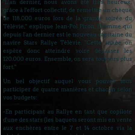
"L'an dernier, nous avons été très heureux,
grâce à l'effort collectif, de remettre un chèque
de 118.000 euros lors de la grande soirée du
Télévie," explique Jean-Pol Piron, l'homme qui
depuis l'an dernier est le nouveau capitaine du
navire Stars Rallye Télévie. "Cette année, on
espère donc atteindre voire dépasser les
120.000 euros. Ensemble, on sera toujours plus
fort."
Un bel objectif auquel vous pouvez tous
participer de quatre manières et chacun selon
vos budgets:
-En participant au Rallye en tant que copilote
d'une des stars (les baquets seront mis en vente
aux enchères entre le 7 et 14 octobre via la