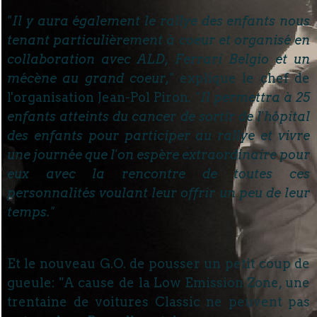
"Il y aura également le rallye des enfants nous
tenant particulièrement à coeur et organisé en
collaboration avec ALD, Ferrari Belgio et un
mécène au grand coeur,"
explique le chef de
l'organisation Jean-Pol Piron.
"Il permettra à 25
enfants atteints du cancer de sortir de l'hôpital
des enfants pour participer au rallye et vivre
une journée que l'on espère extraordinaire pour
eux avec la rencontre de toutes ces
personnalités voulant leur offrir un peu de leur
temps."
Et le nouveau G.O. de pousser un petit coup de
gueule: "A cause de la Low Emission Zone, une
trentaine de voitures Classic ne peuvent pas