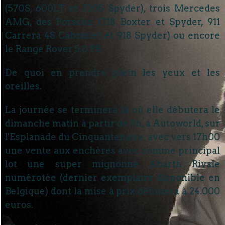
(570S, 600LT et 720S Spyder), trois Mercedes
AMG, des Porsche (718 Boxter et Spyder, 911
Carrera 4S Cabriolet et 918 Spyder) ou encore
le Range Rover 5.0 PS.
De quoi en prendre plein les yeux et les
oreilles.
La journée se terminera là où elle débutera le
dimanche matin à partir de 9h, à Autoworld, sur
l'Esplanade du Cinquantenaire, avec vers 17h00
une vente aux enchères avec comme principal
lot une super mignonne Abarth Rivale
numérotée (dernier exemplaire disponible en
Belgique) dont la mise à prix débutera à 24.000
euros.