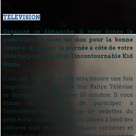
TÉLÉVISION
Organisé ce dimanche, il vous donne la
possibilité de faire un don pour la bonne
cause et de passer la journée à côté de votre
vedette préférée, dont l'incontournable Kid
Noize.
C’est une tradition et elle sera encore une fois
respectée cette année: le Star Rallye Télévise
se déroulera ce dimanche 20 octobre. Il vous
donne la possibilité de participer à
l’événement en compagnie de vedettes du
petit écran ou de showbiz. Les places à bord des
voitures sont en effet mises aux enchères et
l’intégralité des montants récoltés est reversée