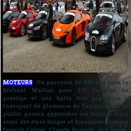
MOTEURS
Un parcours de 230 km dans le
Brabant Wallon pour 275 voitures de
prestige et une halte très populaire à
l'aéroport de plaisance de Temploux où le
public pourra approcher les bolides mais
aussi des stars belges et françaises comme
Francis Cabrel, Claude Barzotti, Kid Noize,