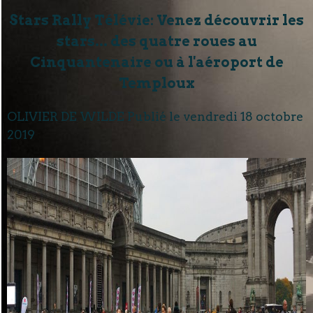
Stars Rally Télévie: Venez découvrir les
stars... des quatre roues au
Cinquantenaire ou à l'aéroport de
Temploux
OLIVIER DE WILDE Publié le
vendredi 18 octobre
2019