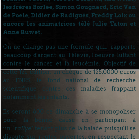
les frères Borlée, Simon Gougnard, Eric Van
de Poele, Didier de Radiguès, Freddy Loix ou
encore les animatrices télé Julie Taton et
Anne Ruwet.
On ne change pas une formule qui... rapporte
beaucoup d'argent au Télévie, l'oeuvre luttant
contre le cancer et la leucémie. Objectif de
cette 12e édition: un chèque de 125.0000 euros
au FNRS, le fond national de recherche
scientifique contre ces maladies frappant
notamment les enfants.
Ils seront 600 ce dimanche à se monopoliser
pour la bonne cause en participant à
un
"rallye"
tenant plus de la balade puisqu'il se
dispute sur routes ouvertes, en respectant le