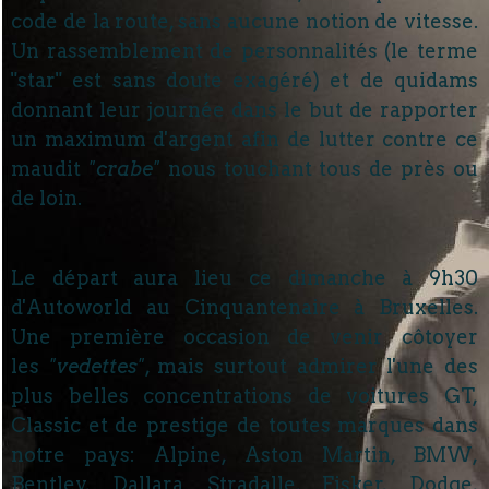
code de la route, sans aucune notion de vitesse.
Un rassemblement de personnalités (le terme
"star" est sans doute exagéré) et de quidams
donnant leur journée dans le but de rapporter
un maximum d'argent afin de lutter contre ce
maudit
"crabe"
nous touchant tous de près ou
de loin.
Le départ aura lieu ce dimanche à 9h30
d'Autoworld au Cinquantenaire à Bruxelles.
Une première occasion de venir côtoyer
les
"vedettes"
, mais surtout admirer l'une des
plus belles concentrations de voitures GT,
Classic et de prestige de toutes marques dans
notre pays: Alpine, Aston Martin, BMW,
Bentley, Dallara Stradalle, Fisker, Dodge,