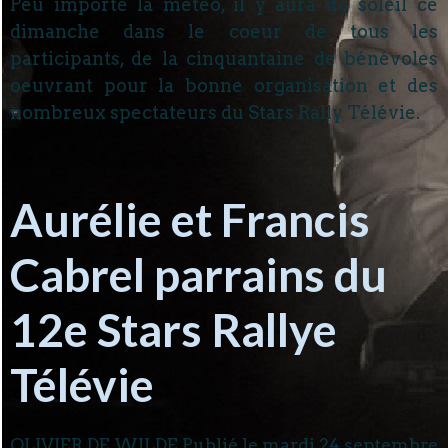
Peu importe la météo, il y aura du soleil ce
dimanche dans le coeur de tous les
participants, de la cinquantaine de bénévoles
oeuvrant pour la bonne organisation et des
nombreux spectateurs du Stars Rally Télévie.
Aurélie et Francis
Cabrel parrains du
12e Stars Rallye
Télévie
OLIVIER DE WILDE Publié le
mardi 24 septembre