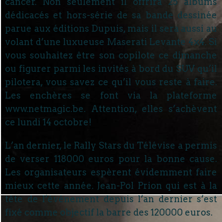
cancer. Non seulement il offrira 25 albums
dédicacés et hors-série de sa bande dessinée
parue aux éditions Dupuis, mais il sera aussi au
volant d’une luxueuse Maserati Levante 4x4. Si
vous souhaitez être son copilote ce dimanche
ou figurer parmi les invités à bord du SUV qu’il
pilotera, vous savez ce qu’il vous reste à faire.
Les enchères se font via la plateforme
www.netmagic.be. Attention, elles s’achèvent
ce lundi 14 octobre!
L’an dernier, le Rally Stars du Télévise a permis
de verser 118000 euros pour la bonne cause.
Les organisateurs espèrent évidemment faire
mieux cette année. Jean-Pol Prion qui est à la
tête de l’événement depuis l’an dernier s’est
fixé comme objectif la barre des 120000 euros.