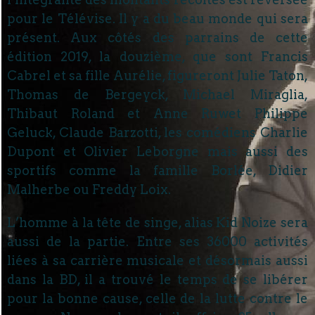
pour le Télévise. Il y a du beau monde qui sera
présent. Aux côtés des parrains de cette
édition 2019, la douzième, que sont Francis
Cabrel et sa fille Aurélie, figureront Julie Taton,
Thomas de Bergeyck, Michael Miraglia,
Thibaut Roland et Anne Ruwet Philippe
Geluck, Claude Barzotti, les comédiens Charlie
Dupont et Olivier Leborgne mais aussi des
sportifs comme la famille Borlée, Didier
Malherbe ou Freddy Loix.
L’homme à la tête de singe, alias Kid Noize sera
aussi de la partie. Entre ses 36000 activités
liées à sa carrière musicale et désormais aussi
dans la BD, il a trouvé le temps de se libérer
pour la bonne cause, celle de la lutte contre le