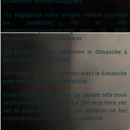
plateforme www.netmagic.be)
-En engageant votre propre voiture (ancêtre
ou moderne) via le site
www.starsrallyetelevie.org avec un droit
d'engagement fixé à 375 euros
-En participant aux enchères le dimanche à
partir de 17h à Autoworld
-En venant à la rencontre des stars le dimanche
midi sur l'aéroport de Temploux
Voilà, on compte sur vous. Le cancer cela nous
touche et concerne tous. La DH sera bien sûr
sur le pont pour couvrir et soutenir ce bel
événement mêlant plaisir et solidarité