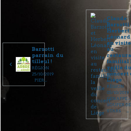
Claude
Barzotti 
Herbert
Léonard
en visit
Barzotti
au
parrain du
restaur
tilleul !
familial 
veille d
RÉGION
concert 
25/10/2019
Liège
PIER...
RÉGION
05/10/2019
GENAPPE –
SOUPER D
STARS ...