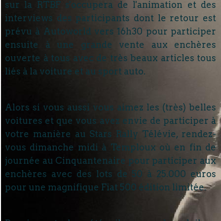
sur la RTBF s'occupera de l'animation et des
interviews des participants dont le retour est
prévu à Autoworld vers 16h30 pour participer
ensuite à une grande vente aux enchères
ouverte à tous avec de très beaux articles tous
liés à la voiture et au sport auto.
Alors si vous aussi vous aimez les (très) belles
voitures et que vous avez envie de participer à
votre manière au Stars Rally Télévie, rendez-
vous dimanche midi à Temploux où en fin de
journée au Cinquantenaire pour participer aux
enchères avec des lots de 50 à 25.000 euros
pour une magnifique Fiat 500 édition limitée.