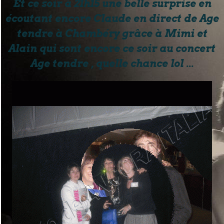
Et ce soir à 21h15 une belle surprise en
écoutant encore Claude en direct de Age
tendre à Chambéry grâce à Mimi et
Alain qui sont encore ce soir au concert
Age tendre , quelle chance lol ...