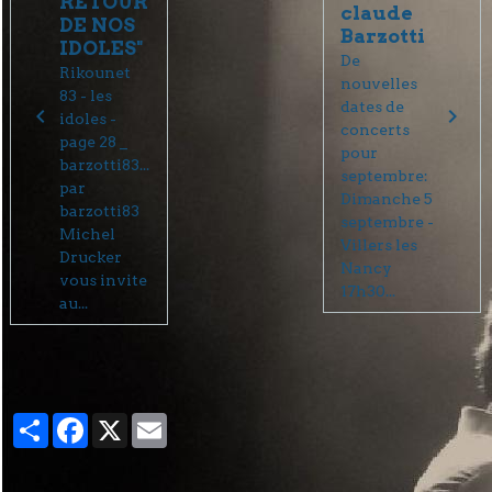
RETOUR
claude
DE NOS
Barzotti
IDOLES"
De
Rikounet
nouvelles
83 - les
dates de
idoles -
concerts
page 28 _
pour
barzotti83...
septembre:
par
Dimanche 5
barzotti83
septembre -
Michel
Villers les
Drucker
Nancy
vous invite
17h30...
au...
Partager
Facebook
X
Email