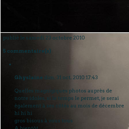
publié le samedi 23 octobre 2010
5 commentaire(s)
Ghyslaine
dim. 31 oct. 2010 17:43
Quelles magnigiques photos auprès de
notre idoles, si le temps le permet, je serai
également à ses côtés au mois de décembre
hi hi hi
gros bisous à vous tous
A bientôt