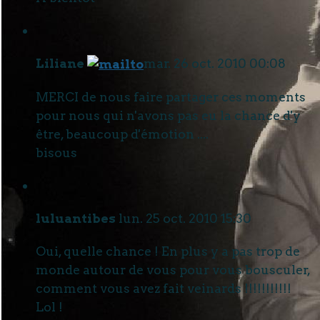
Liliane
mar. 26 oct. 2010 00:08
MERCI de nous faire partager ces moments
pour nous qui n'avons pas eu la chance d'y
être, beaucoup d'émotion ....
bisous
luluantibes
lun. 25 oct. 2010 15:30
Oui, quelle chance ! En plus y a pas trop de
monde autour de vous pour vous bousculer,
comment vous avez fait veinards !!!!!!!!!!!
Lol !