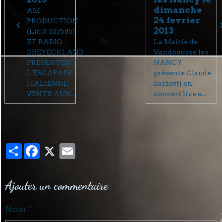
dimanche
AM
24 fevrier
PRODUCTION
2013
(Lic.3-107585)
ET RADIO
La Mairie de
DREYECKLAND
Vandoeuvre les
PRESENTENT
NANCY
L'ESCAPADE
présente Claude
ITALIENNE.
Barzotti en
VENTE AUX...
concert live a...
Partager
Facebook
X
Email
Ajouter un commentaire
Nom