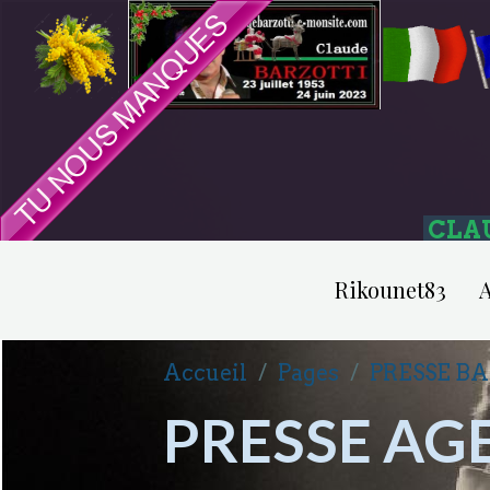
CLA
Rikounet83
A
Accueil
Pages
PRESSE B
PRESSE AGE