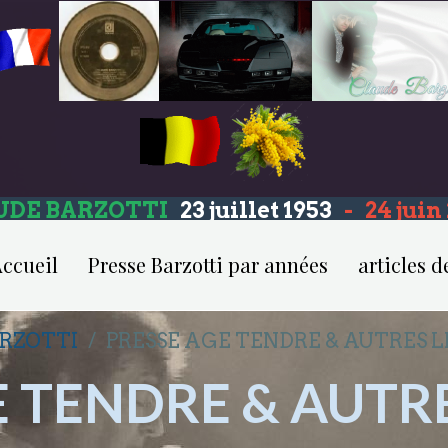
UDE BARZOTTI
23 juillet 1953
-
24 jui
ccueil
Presse Barzotti par années
articles d
ARZOTTI
PRESSE AGE TENDRE & AUTRES L
 TENDRE & AUTRE