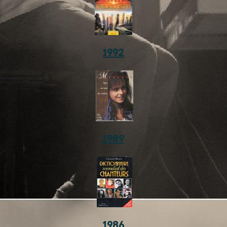
1992
1989
1986