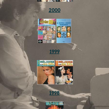
2000
1999
1998