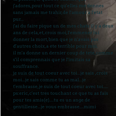
j'adores,pour tout ce qu'elles me donnes
sans jamais me trahir,de l'amour a l'etat
pur...
j'ai du faire pique un de mes chats il y a deux
ans de cela,et,crois moi,l'emmener lui
donner la mort,bien que je n'avais pas
d'autres choix,a ete terrible pour moi.
il m'a donne un dernier coup de tete,comme
s'il comprennais que je l'imitais sa
souffrance.
je suis de tout coeur avec toi...je sais ,crois
moi...je sais comme tu as mal...je
t'embrasse,je suis de tout coeur avec toi.....
ps:eric,c'est tres touchant ce que tu as fais
pour tes amis(e)....tu es un ange de
gentillesse...je vous embrasse....mimi