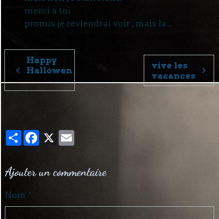
merci a toi
promis je reviendrai voir , mais la...
Happy
vive les
Hallowen
vacances
​
Partager
Facebook
X
Email
Ajouter un commentaire
Nom