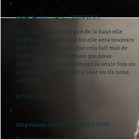
valérie
dim. 04 oct. 2009 12:05
courage kitou,dis toi que de la haut elle
veillera sur toi,comme toi elle sera toujours
dans ton coeur,je sais que cela fait mal de
perdre nos chers animaux qui nous
donnent beaucoups d'amour la seule fois ou
ils nous trahissent c'est le jour ou ils nous
quittent
je t'embrasse
Ghyslaine
dim. 04 oct. 2009 10:40
De tout coeur avec toi ma Kitou, c'est très