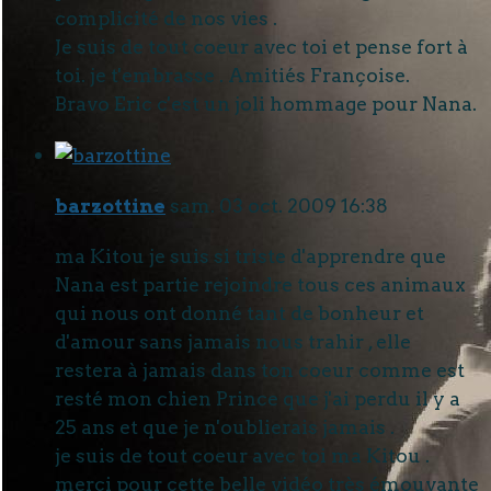
complicité de nos vies .
Je suis de tout coeur avec toi et pense fort à
toi. je t'embrasse . Amitiés Françoise.
Bravo Eric c'est un joli hommage pour Nana.
barzottine
sam. 03 oct. 2009 16:38
ma Kitou je suis si triste d'apprendre que
Nana est partie rejoindre tous ces animaux
qui nous ont donné tant de bonheur et
d'amour sans jamais nous trahir , elle
restera à jamais dans ton coeur comme est
resté mon chien Prince que j'ai perdu il y a
25 ans et que je n'oublierais jamais .
je suis de tout coeur avec toi ma Kitou .
merci pour cette belle vidéo très émouvante