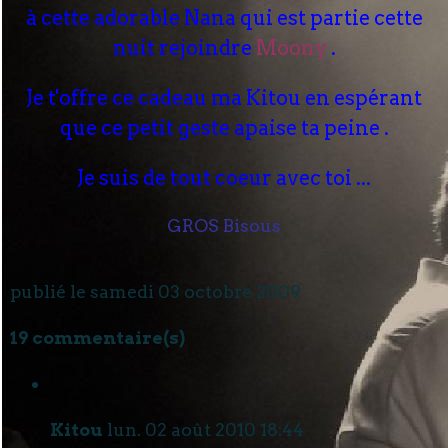
à cette adorable Nana qui est partie cette
nuit rejoindre
Moony
.
Je t'offre ce cadeau ma Kitou en espérant
que ce petit geste apaise ta peine .
Je suis de tout coeur avec toi ...
GROS Bisous
publié le samedi 03 octobre 2009
19 commentaire(s)
Kitou
lun. 02 août 2010 18:44