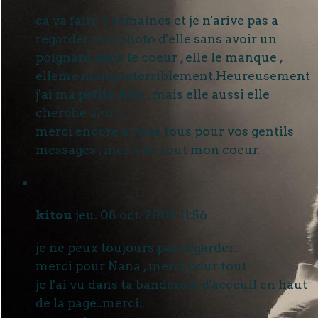
ca va faire 3 semaines et je n'arive pas a
regarder une photo d'elle sans avoir un
poignard dans le coeur , elle le manque ,
elleme manqueterriblement.Heureusement
j'ai ma petite Alty , mais elle aussi elle
cherche alors..
merci encore a vous tous pour vos gentils
messages , merci de tout mon coeur.
kitou
jeu. 08 oct. 2009 11:56
je ne peux toujours pas regarder..
merci pour Nana , merci pour tout
je l'ai vu dans ta banderole d'acceuil en haut
de la page..merci..