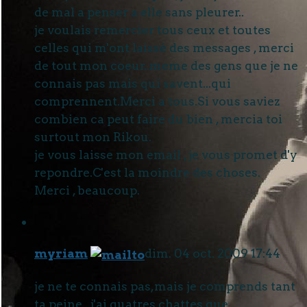
de mal a penser a elle sans pleurer..
je voulais remercier tous ceux et toutes
celles qui m'ont laissé des messages , merci
de tout mon coeur..meme des gens que je ne
connais pas mais qui savent...qui
comprennent.Merci a tous.Si vous saviez
combien ca peut faire du bien , mercia toi
surtout mon Rikou.
je vous laisse mon email , je vous promet d'y
repondre.C'est la moindre des choses.
Merci , beaucoup.
myriam
dim. 04 oct. 2009 17:44
je ne te connais pas,mais je comprends tant
ta peine...j'ai quatres chattes que