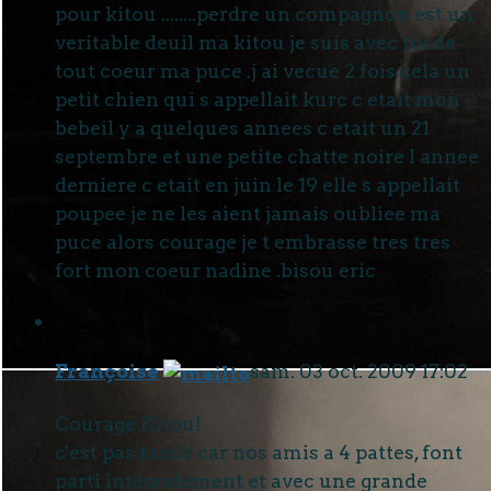
pour kitou ........perdre un compagnon est un
veritable deuil ma kitou je suis avec toi de
tout coeur ma puce .j ai vecue 2 fois cela un
petit chien qui s appellait kurc c etait mon
bebeil y a quelques annees c etait un 21
septembre et une petite chatte noire l annee
derniere c etait en juin le 19 elle s appellait
poupee je ne les aient jamais oubliee ma
puce alors courage je t embrasse tres tres
fort mon coeur nadine .bisou eric
Françoise
sam. 03 oct. 2009 17:02
Courage Kitou!
c'est pas facile car nos amis a 4 pattes, font
parti integralement et avec une grande