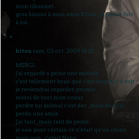
mon rikounet .
gros bisous à mon amie Kitou , je pense fort
à toi .
kitou
sam. 03 oct. 2009 16:22
MERCI..
j'ai regardé a peine une minute
c'est tellement beau que c'est trop dur a voir
je reviendrai regarder..promis
merci de tout mon coeur
perdre un animal c'est dur , mais moi j'ai
perdu une amie.
j'ai tant , mais tant de peine.
je sais pour certain ce n'etait qu'un chien.
mais non , c'etait Nana.