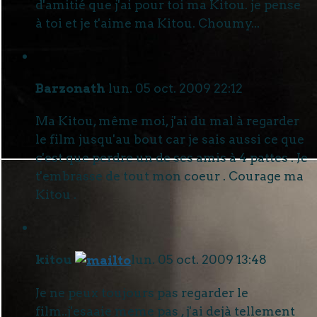
d'amitié que j'ai pour toi ma Kitou. je pense
à toi et je t'aime ma Kitou. Choumy...
Barzonath
lun. 05 oct. 2009 22:12
Ma Kitou, même moi, j'ai du mal à regarder
le film jusqu'au bout car je sais aussi ce que
c'est que perdre un de ses amis à 4 pattes . Je
t'embrasse de tout mon coeur . Courage ma
Kitou .
kitou
lun. 05 oct. 2009 13:48
Je ne peux toujours pas regarder le
film..j'esaaie meme pas , j'ai dejà tellement