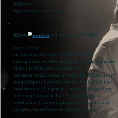
minutes...
bon sang que c'est dur..
Kitou
ven. 13 nov. 2009 20:11
pour Denis..
ce sont des moments très très durs..
sans jamais oublier ma Nana ; nous sommes
allés a la SPA pour adopter un
labrador..male , noir...il s'appelle Ténor , il est
magnifique et gentil comme tout , c'est un
vrai bonheur.Il a passé 7 mois a la Spa dans
une cage , aujourd'hui , il court dans la
foret.C'est vraiment génial...alors toi aussi ,
adopte ..tes enfants te remercieront...