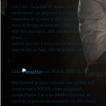
Ca y est. Cela fait 10 mois , Ce n'est
seulement qu aujourd hui que je peux
regarder..et quand je dis regarder ,je coupe
tout le temps tellement c'est dur...
elle me manque , elle me manque tous les
jours.
merci encore à toi pour ce bel hommage
que tu lui as fais , elle le merite. Merci.
Lise
sam. 31 juil. 2010 22:26
Par hasard je suis tombée sur ce très bel
hommage a NANA ,,très poignant ,
magnifique ,j' ai une petite chienne ,et
parfois je pense au moment ou elle nous