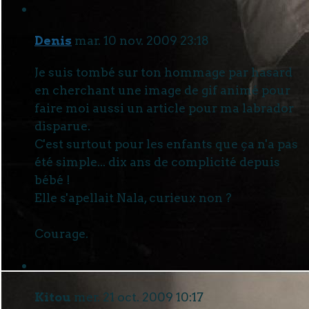
Denis
mar. 10 nov. 2009 23:18
Je suis tombé sur ton hommage par hasard
en cherchant une image de gif animé pour
faire moi aussi un article pour ma labrador
disparue.
C'est surtout pour les enfants que ça n'a pas
été simple... dix ans de complicité depuis
bébé !
Elle s'apellait Nala, curieux non ?
Courage.
Kitou
mer. 21 oct. 2009 10:17