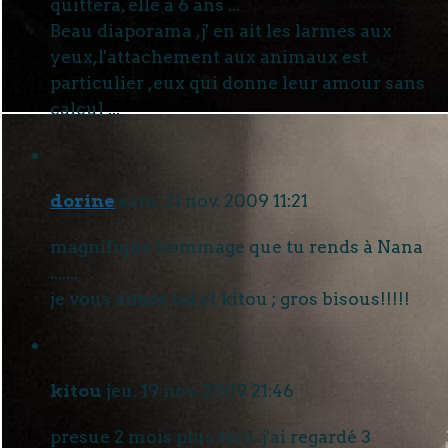
quittera, elle a 6 ans ...
Beau diaporama ,j' en ait les larmes aux
yeux,l'attachement aux animaux est
particulier ,eux qui donne leur amour sans
calcul ...
dorine
sam. 21 nov. 2009 11:21
magnifique hommage que tu rends à Nana
.......
je vous aimes toi et kitou ; gros bisous!!!!!
kitou
jeu. 19 nov. 2009 21:46
presue 2 mois plus tard..j'ai regardé 3