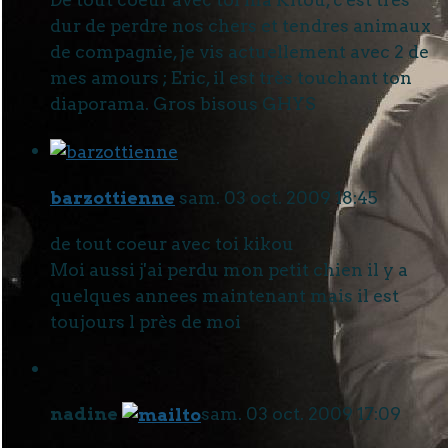
dur de perdre nos chers et tendres animaux
de compagnie, je vis actuellement avec 2 de
mes amours ; Eric, il est très touchant ton
diaporama. Gros bisous GHYS
barzottienne
sam. 03 oct. 2009 18:45
de tout coeur avec toi kikou
Moi aussi j'ai perdu mon petit chien il y a
quelques annees maintenant mais il est
toujours l près de moi
nadine
sam. 03 oct. 2009 17:09