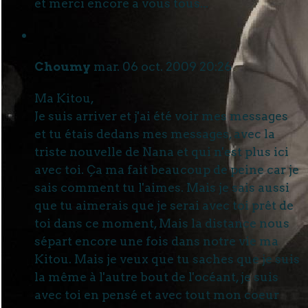
et merci encore a vous tous...
Choumy
mar. 06 oct. 2009 20:26
Ma Kitou,
Je suis arriver et j'ai été voir mes messages
et tu étais dedans mes messages, avec la
triste nouvelle de Nana et qui n'est plus ici
avec toi. Ça ma fait beaucoup de peine car je
sais comment tu l'aimes. Mais je sais aussi
que tu aimerais que je serai avec toi prêt de
toi dans ce moment, Mais la distance nous
sépart encore une fois dans notre vie ma
Kitou. Mais je veux que tu saches que je suis
la même à l'autre bout de l'océant, je suis
avec toi en pensé et avec tout mon coeur