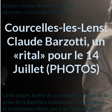
Région > Hénin-Beaumont et ses
environs > Courcelles-lès-Lens
Courcelles-les-Lens:
Claude Barzotti, un
«rital» pour le 14
Juillet (PHOTOS)
Cette année, la fête de la commémoration de la
prise de la Bastille a commencé le matin pour
le traditionnel défilé, parti de l’école Roger-