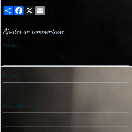
Partager
Facebook
X
Email
Ajouter un commentaire
Nom
E-mail
Site Internet