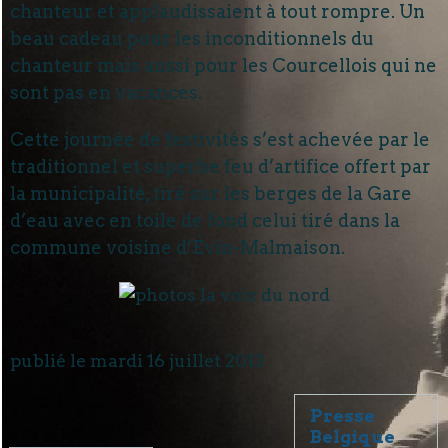
chanteur et applaudissaient à tout rompre. Un
beau cadeau pour les inconditionnels du
chanteur mais aussi pour les Courcellois qui ne
sont pas en vacances.
Cette journée de festivités s’est achevée par le
traditionnel et superbe feu d’artifice offert par
la municipalité, tiré sur les berges de la Gare
d’eau avec en toile de fond celui tiré dans la
commune voisine d’Évin-Malmaison.
publié le mardi 16 juillet 2013
Presse
Belgique