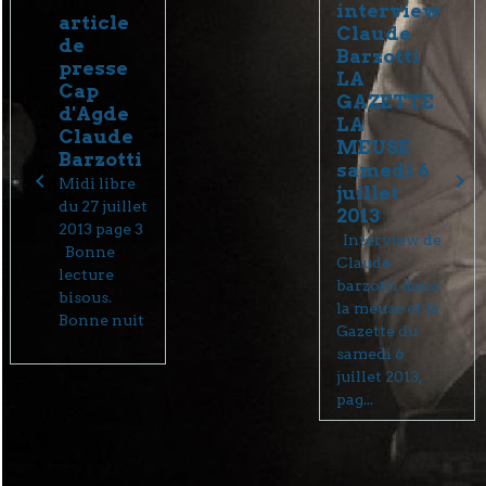
interview
article
Claude
de
Barzotti
presse
LA
Cap
GAZETTE
d'Agde
LA
Claude
MEUSE
Barzotti
samedi 6
Midi libre
juillet
du 27 juillet
2013
2013 page 3
Interview de
Bonne
Claude
lecture
barzotti dans
bisous.
la meuse et la
Bonne nuit
Gazette du
samedi 6
juillet 2013,
pag...