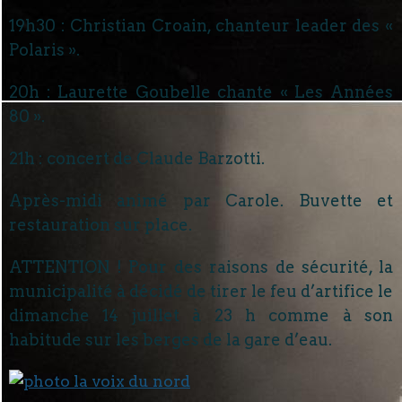
19h30 : Christian Croain, chanteur leader des «
Polaris ».
20h : Laurette Goubelle chante « Les Années
80 ».
21h : concert de Claude Barzotti.
Après-midi animé par Carole. Buvette et
restauration sur place.
ATTENTION ! Pour des raisons de sécurité, la
municipalité à décidé de tirer le feu d’artifice le
dimanche 14 juillet à 23 h comme à son
habitude sur les berges de la gare d’eau.