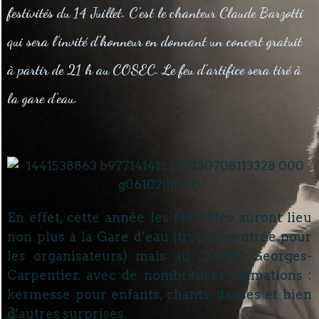
festivités du 14 Juillet. C’est le chanteur Claude Barzotti
qui sera l’invité d’honneur en donnant un concert gratuit
à partir de 21 h au COSEC. Le feu d’artifice sera tiré à
la gare d’eau.
En effet, cette année les festivités auront lieu
non plus à la Gare d’eau (trop excentrée pour
les organisateurs) mais au COSEC Georges-
Carpentier. avec de nombreuses animations :
kermesse pour enfants, chants, danses et bien
d’autres surprises.