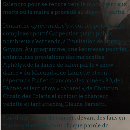
Salengro pour se rendre vers le monument aux
morts où le maire a procédé au dépôt de gerbe.
Dimanche après-midi, c’est sur les pelouses du
complexe sportif Carpentier qu’un public
nombreux s’est rendu, à l’invitation de Bruno
Gryson. Au programme, une kermesse pour les
enfants, des prestations des majorettes
Aphélys, de la danse de salon par le « show
dance » du Macumba, de Laurette et son
répertoire Piaf et chansons des années 80, des
Félines et leur show « cabaret », de Christian
Croain des Polaris et surtout le chanteur
vedette et tant attendu, Claude Barzotti.
Plus d’une heure de concert devant des fans en
transe qui reprenaient chaque parole du