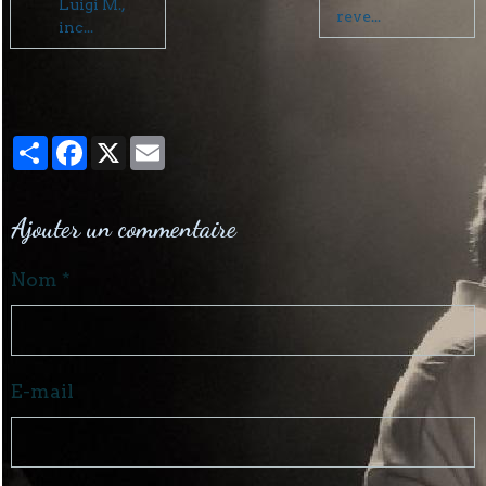
Luigi M.,
reve...
inc...
Partager
Facebook
X
Email
Ajouter un commentaire
Nom
E-mail