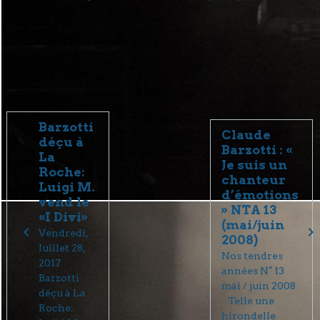
Barzotti
Claude
déçu à
Barzotti : «
La
Je suis un
Roche:
chanteur
Luigi M.
d’émotions
vend le
» NTA 13
«I Divi»
(mai/juin
Vendredi,
2008)
Juillet 28,
Nos tendres
2017
années N° 13
Barzotti
mai / juin 2008
déçu à La
Telle une
Roche:
hirondelle