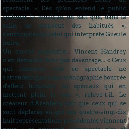
spectacle. « Dès qu'on entend le public
rythmer la musique, on sait que, dans la
salle, se trouvent des habitués »,
s'enthousiasme celui qui interprète Gueule
noire.
Un succès populaire... Vincent Handrey
n'en demande donc pas davantage... « Ceux
qui viennent voir ce spectacle ne
s'attendent pas à une scénographie bourrée
d'effets lumineux ou spéciaux qui en
mettent plein la vue », relève-t-il. Le
créateur d'Arenberg sait que ceux qui se
sont déplacés au gré des quatre-vingt-dix
huit représentations précédentes viennent