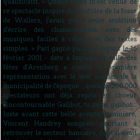
qualificatif. « Quand l'idée m'est venue de
ce spectacle inspiré de l'histoire de la fosse
de Wallers, j'avais pour seule ambition
d'écrire des chansonnettes, avec des
musiques faciles à retenir et des textes
simples. » Pari gagné puisque depuis le 16
février 2001 - date à laquelle la salle des
fêtes d'Arenberg a connu la première
représentation avec le seul soutien de la
municipalité de l'époque -, quelque 200 000
spectateurs ont déjà repris en choeur
l'incontournable Galibot, tu seras galibot...
Juste avant cette belle aventure minière,
Vincent Handrey songeait pourtant à
retrouver le secteur bancaire, dont il avait