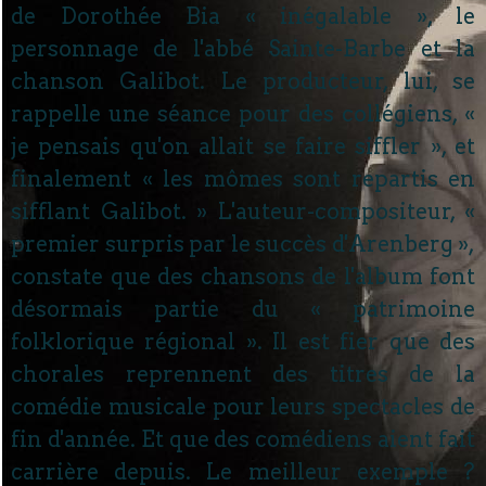
de Dorothée Bia « inégalable », le
personnage de l'abbé Sainte-Barbe et la
chanson Galibot. Le producteur, lui, se
rappelle une séance pour des collégiens, «
je pensais qu'on allait se faire siffler », et
finalement « les mômes sont repartis en
sifflant Galibot. » L'auteur-compositeur, «
premier surpris par le succès d'Arenberg »,
constate que des chansons de l'album font
désormais partie du « patrimoine
folklorique régional ». Il est fier que des
chorales reprennent des titres de la
comédie musicale pour leurs spectacles de
fin d'année. Et que des comédiens aient fait
carrière depuis. Le meilleur exemple ?