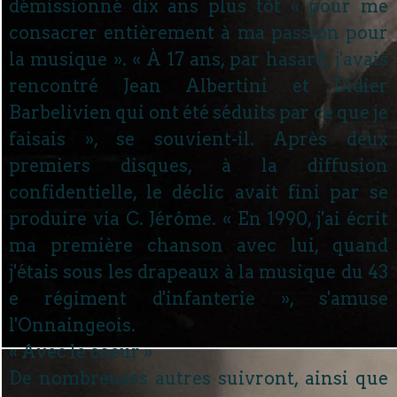
démissionné dix ans plus tôt « pour me
consacrer entièrement à ma passion pour
la musique ». « À 17 ans, par hasard, j'avais
rencontré Jean Albertini et Didier
Barbelivien qui ont été séduits par ce que je
faisais », se souvient-il. Après deux
premiers disques, à la diffusion
confidentielle, le déclic avait fini par se
produire via C. Jérôme. « En 1990, j'ai écrit
ma première chanson avec lui, quand
j'étais sous les drapeaux à la musique du 43
e régiment d'infanterie », s'amuse
l'Onnaingeois.
« Avec le coeur »
De nombreuses autres suivront, ainsi que