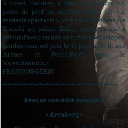
Vincent Handrey a bien dû prendre un
poste de prof de musique. Mais ce « si
modeste spectacle », joué « avec le coeur », a
franchi un palier. Enfin, presque... car a
défaut d'avoir eu lieu au théâtre Sébastopol,
rendez-vous est pris le 15 juin, à 20 h, aux
Arènes de Petite-Forêt, dans le
Valenciennois. •
FRANÇOIS GÉRIN
**************************************************
Avec sa comédie musicale
« Arenberg »