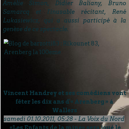
Amélie Simon, Didier Baliany, Bruno
Samarcq et l'inusable récitant, René
Lukasiewicz, qui a aussi participé à la
genèse de ce spectacle.
Vincent Handrey et ses comédiens vont
fêter les dix ans d'« Arenberg » à
Wallers
samedi 01.10.2011, 05:28 - La Voix du Nord
«Les Enfants de la mine» sera joué le