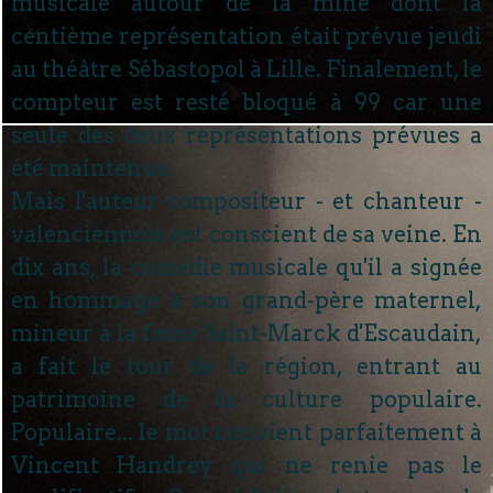
musicale autour de la mine dont la
centième représentation était prévue jeudi
au théâtre Sébastopol à Lille. Finalement, le
compteur est resté bloqué à 99 car une
seule des deux représentations prévues a
été maintenue.
Mais l'auteur-compositeur - et chanteur -
valenciennois est conscient de sa veine. En
dix ans, la comédie musicale qu'il a signée
en hommage à son grand-père maternel,
mineur à la fosse Saint-Marck d'Escaudain,
a fait le tour de la région, entrant au
patrimoine de la culture populaire.
Populaire... le mot convient parfaitement à
Vincent Handrey qui ne renie pas le