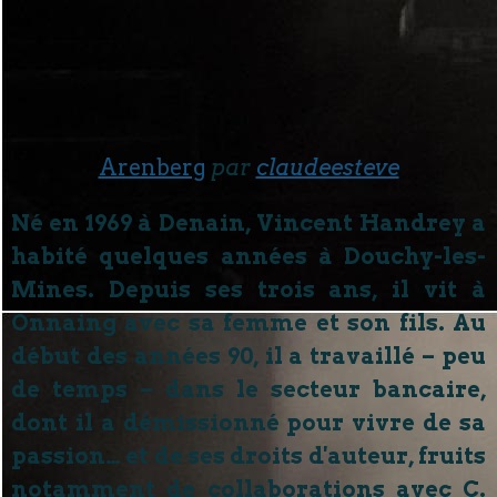
Arenberg
par
claudeesteve
Né en 1969 à Denain, Vincent Handrey a
habité quelques années à Douchy-les-
Mines. Depuis ses trois ans, il vit à
Onnaing avec sa femme et son fils. Au
début des années 90, il a travaillé – peu
de temps – dans le secteur bancaire,
dont il a démissionné pour vivre de sa
passion… et de ses droits d'auteur, fruits
notamment de collaborations avec C.