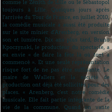
comme le Zénith de Lille ou le Sébastopol
toujours à Lille. Quelques jours après
l'arrivée du Tour de France, en juillet 2010,
la comédie musicale a aussi été produite
sur le site minier d'Arenberg, en version
son et lumière. Dix ans plus tard, Bruno
Kpoczynski, le producteur du spectacle, a
eu envie « de faire la fête là où tout a
commencé ». Et une seule représentation
risque fort de ne pas être suffisante. Le
maire de Wallers et la société de
production ont déjà été sollicités pour des
places. « Arenberg, c'est notre comédie
musicale. Elle fait partie intégrante de la
vie de la commune. Quand on vante