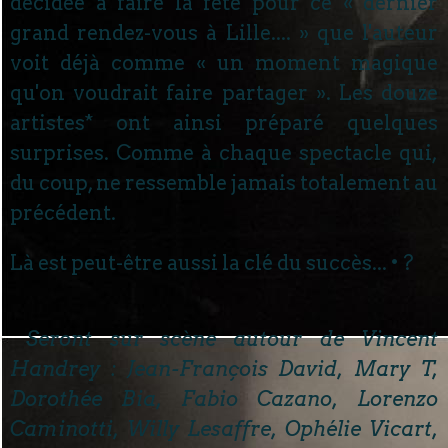
décidée à faire la fête pour ce « dernier
grand rendez-vous à Lille.... » que l'auteur
voit déjà comme « un moment magique
qu'on voudrait faire partager ». Les douze
artistes* ont ainsi préparé quelques
surprises. Comme à chaque spectacle qui,
du coup, ne ressemble jamais totalement au
précédent.
Là est peut-être aussi la clé du succès... • ?
Seront sur scène autour de Vincent
Handrey : Jean-François David, Mary T,
Dorothée Bia, Fabio Cazano, Lorenzo
Caminotti, Willy Lesaffre, Ophélie Vicart,