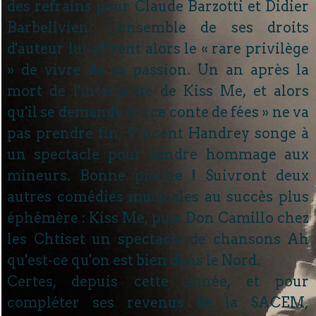
des refrains pour Claude Barzotti et Didier
Barbelivien. L'ensemble de ses droits
d'auteur lui offrent alors le « rare privilège
» de vivre de sa passion. Un an après la
mort de l'interprète de Kiss Me, et alors
qu'il se demande si « ce conte de fées » ne va
pas prendre fin, Vincent Handrey songe à
un spectacle pour rendre hommage aux
mineurs. Bonne pioche ! Suivront deux
autres comédies musicales au succès plus
éphémère : Kiss Me, puis Don Camillo chez
les Chtiset un spectacle de chansons Ah
qu'est-ce qu'on est bien dans le Nord.
Certes, depuis cette année, et pour
compléter ses revenus de la SACEM,