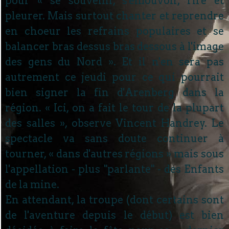
pour « se souvenir, s'émouvoir, rire et
pleurer. Mais surtout chanter et reprendre
en choeur les refrains populaires et se
balancer bras dessus bras dessous à l'image
des gens du Nord ». Et il n'en sera pas
autrement ce jeudi pour ce qui pourrait
bien signer la fin d'Arenberg dans la
région. « Ici, on a fait le tour de la plupart
des salles », observe Vincent Handrey. Le
spectacle va sans doute continuer à
tourner, « dans d'autres régions » mais sous
l'appellation - plus "parlante" - des Enfants
de la mine.
En attendant, la troupe (dont certains sont
de l'aventure depuis le début) est bien