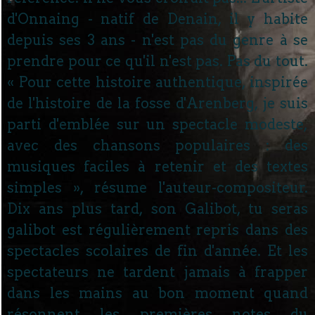
d'Onnaing - natif de Denain, il y habite
depuis ses 3 ans - n'est pas du genre à se
prendre pour ce qu'il n'est pas. Pas du tout.
« Pour cette histoire authentique, inspirée
de l'histoire de la fosse d'Arenberg, je suis
parti d'emblée sur un spectacle modeste,
avec des chansons populaires : des
musiques faciles à retenir et des textes
simples », résume l'auteur-compositeur.
Dix ans plus tard, son Galibot, tu seras
galibot est régulièrement repris dans des
spectacles scolaires de fin d'année. Et les
spectateurs ne tardent jamais à frapper
dans les mains au bon moment quand
résonnent les premières notes du