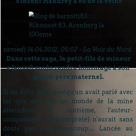
Vincent Handrey a eu de la veine
samedi 14.04.2012, 05:02 - La Voix du Nord
Dans cette saga, le petit-fils de mineur
a (aussi) voulu rendre hommage à son
grand-père maternel.
Si en avril 2001, quelqu'un avait parié avec
lui que son ode au monde de la mine
atteindrait la centième, l'auteur-
compositeur (et interprète) n'aurait sans
doute pas misé beaucoup.... Lancée au