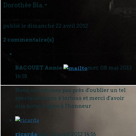
Dorothée Bia. •
publié le dimanche 22 avril 2012
2 commentaire(s)
BACOUET Annie
mer. 08 mai 2013
16:18
Nous ne sommes pas près d'oublier un tel
spectacle bravo à tertous et merci d'avoir
mis notre région à l'honneur
ricarda
dim. 22 avril 2012 14:16