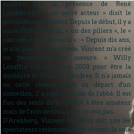
enrichi par la présence de René
Lukasiewicz, « un sacré acteur » dixit le
producteur et l'auteur. Depuis le début, il y a
aussi Didier Baliani, « un des piliers », le «
cascadeur du spectacle » : « Depuis dix ans,
je n'ai pas eu de lassitude. Vincent m'a créé
un personnage sur mesure. » Willy
Lesaffre est arrivé en 2003 pour être la
doublure de Vincent Handrey. Il n'a jamais
eu cette chance mais au départ d'un
comédien, il a repris le rôle de l'abbé. Il est
l'un des seuls de la troupe à être amateur
mais de l'avis de tous, ça ne se voit pas.
D'Arenberg, Vincent Handrey sait que les
spectateurs retiennent trois choses : la voix