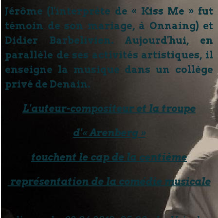
Jérôme (l'interprète de « Kiss Me » fut
témoin de son mariage, à Onnaing) et
Didier Barbelivien. Aujourd'hui, en
parallèle de ses activités artistiques, il
enseigne la musique dans un collège
privé de Denain.
L'auteur-compositeur et la troupe
d'« Arenberg »
touchent le cap de la centième
représentation de la comédie musicale