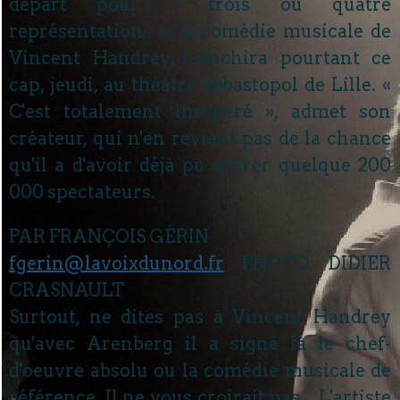
départ pour « trois ou quatre
représentations », la comédie musicale de
Vincent Handrey franchira pourtant ce
cap, jeudi, au théâtre Sébastopol de Lille. «
C'est totalement inespéré », admet son
créateur, qui n'en revient pas de la chance
qu'il a d'avoir déjà pu attirer quelque 200
000 spectateurs.
PAR FRANÇOIS GÉRIN
fgerin@lavoixdunord.fr
PHOTO DIDIER
CRASNAULT
Surtout, ne dites pas à Vincent Handrey
qu'avec Arenberg il a signé là le chef-
d'oeuvre absolu ou la comédie musicale de
référence. Il ne vous croirait pas... L'artiste