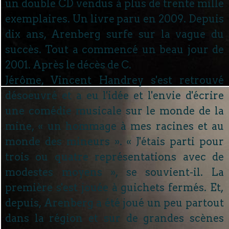
un double CD vendus à plus de trente mille
exemplaires. Un livre paru en 2009. Depuis
dix ans, Arenberg surfe sur la vague du
succès. Tout a commencé un beau jour de
2001. Après le décès de C.
Jérôme, Vincent Handrey s'est retrouvé
désoeuvré et a eu l'idée et l'envie d'écrire
une comédie musicale sur le monde de la
mine, « un hommage à mes racines et au
monde des mineurs ». « J'étais parti pour
trois ou quatre représentations avec de
modestes moyens », se souvient-il. La
première s'est jouée à guichets fermés. Et,
depuis, Arenberg a été joué un peu partout
dans la région et sur de grandes scènes