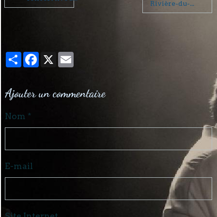
Rivière-du-...
Partager
Facebook
X
Email
Ajouter un commentaire
Nom
E-mail
Site Internet