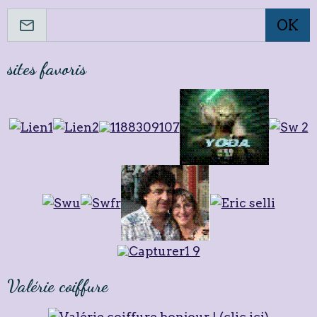
OK
sites favoris
Valérie coiffure