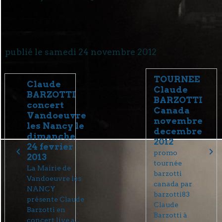
publié le samedi 24 novembre 2012
TOURNEE
Claude
Claude
BARZOTTI
BARZOTTI
concert
Canada
Vandoeuvre
novembre
les Nancy le
decembre
dimanche
2012
24 fevrier
promo
2013
tournée
La Mairie de
barzotti
Vandoeuvre les
canada par
NANCY
barzotti83
présente Claude
Claude
Barzotti en
Barzotti à
concert live a...