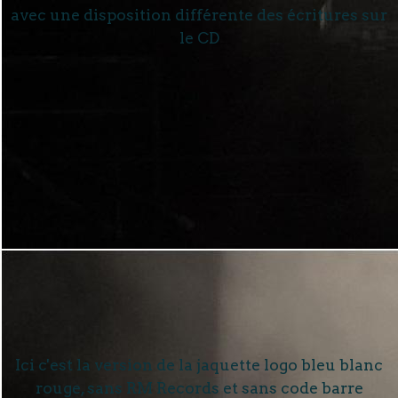
avec une disposition différente des écritures sur
le CD
Ici c'est la version de la jaquette logo bleu blanc
rouge, sans RM Records et sans code barre