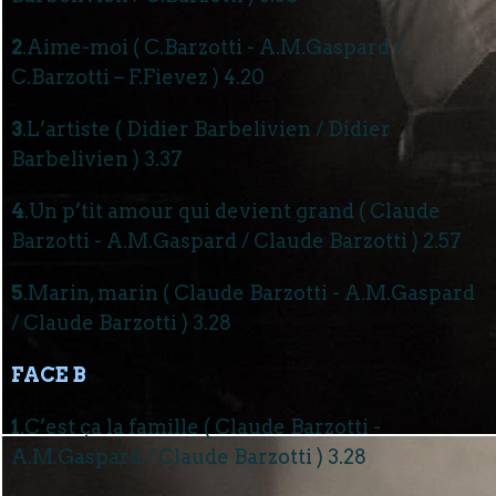
2
.Aime-moi ( C.Barzotti - A.M.Gaspard /
C.Barzotti – F.Fievez ) 4.20
3
.L’artiste ( Didier Barbelivien / Didier
Barbelivien ) 3.37
4
.Un p’tit amour qui devient grand ( Claude
Barzotti - A.M.Gaspard / Claude Barzotti ) 2.57
5
.Marin, marin ( Claude Barzotti - A.M.Gaspard
/ Claude Barzotti ) 3.28
FACE B
1
.C’est ça la famille ( Claude Barzotti -
A.M.Gaspard / Claude Barzotti ) 3.28