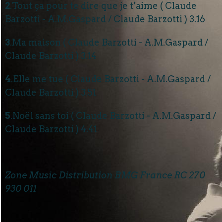
2
.Tout ça pour te dire que je t’aime ( Claude
Barzotti - A.M.Gaspard / Claude Barzotti ) 3.16
3
.Ma maison ( Claude Barzotti - A.M.Gaspard /
Claude Barzotti ) 3.14
4
.Elle me tue ( Claude Barzotti - A.M.Gaspard /
Claude Barzotti ) 3.51
5
.Noël sans toi ( Claude Barzotti - A.M.Gaspard /
Claude Barzotti ) 4.41
Zone Music Distribution BMG France RC 270
930 011