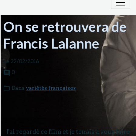
On se retrouvera de
Francis Lalanne
Le 22/02/2016
0
Dans
variétés françaises
J'ai regardé ce film et je tenais à vous faire