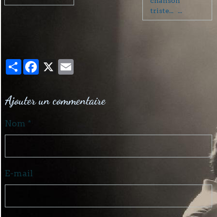
chanson
triste... ...
Partager
Facebook
X
Email
Ajouter un commentaire
Nom
E-mail