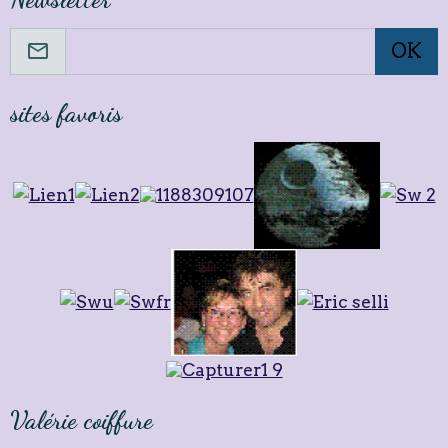
OK
sites favoris
Valérie coiffure