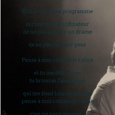
Et si la mort me programme
sur son grand ordinateur
de ne pas en faire un drame
de ne pas en avoir peur
Pense à moi comme je t'aime
et tu me délivreras
tu briseras l'anathème
qui me tient loin de tes bras
pense à moi comme je t'aime
rien ne nous séparera