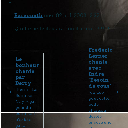
Barzonath
mer. 02 juil. 2008 12:32
Quelle belle déclaration d'amour !!!!!!!
Frederic
Lerner
Le
chante
bonheur
avec
chanté
Indra
par
"Besoin
Berry
de vous"
Berry - Le
Joli duo
Bonheur
pour cette
N'ayez pas
belle
peur du
chanson,
bonheur Il
désolé
n'existe
encore une
pas...