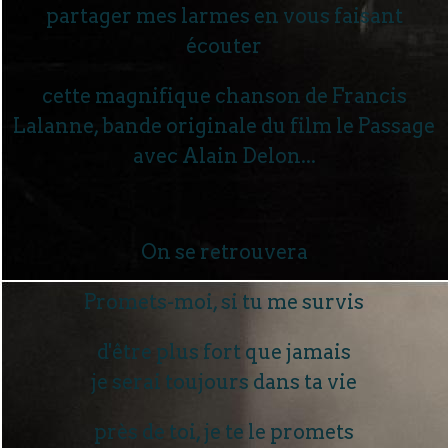
partager mes larmes en vous faisant
écouter
cette magnifique chanson de Francis
Lalanne, bande originale du film le Passage
avec Alain Delon...
On se retrouvera
Promets-moi, si tu me survis
d'être plus fort que jamais
je serai toujours dans ta vie
près de toi, je te le promets