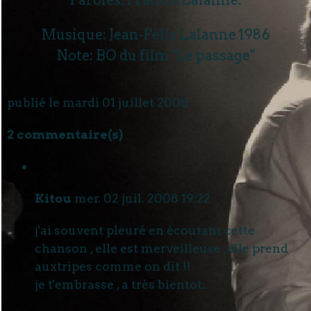
Paroles: Francis Lalanne.
Musique: Jean-Félix Lalanne 1986
Note: BO du film "Le passage"
publié le mardi 01 juillet 2008
2 commentaire(s)
Kitou
mer. 02 juil. 2008 19:22
j'ai souvent pleuré en écoutant cette
chanson , elle est merveilleuse ,elle prend
auxtripes comme on dit !!
je t'embrasse , a très bientot..