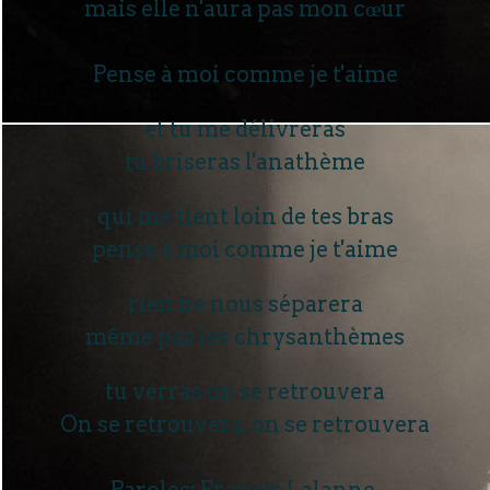
mais elle n'aura pas mon cœur
Pense à moi comme je t'aime
et tu me délivreras
tu briseras l'anathème
qui me tient loin de tes bras
pense à moi comme je t'aime
rien ne nous séparera
même pas les chrysanthèmes
tu verras on se retrouvera
On se retrouvera, on se retrouvera