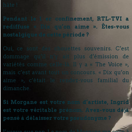
hâte !
Pendant le 1 er confinement, RTL-TVI a
rediffusé « Dix qu’on aime ». Êtes-vous
nostalgique de cette période ?
Oui, ce sont des chouettes souvenirs. C’est
dommage qu’il n’y ait plus d’émission de
variétés comme celle-là. Il y a « The Voice »,
mais c’est avant tout un concours. « Dix qu’on
aime », c’était le rendez-vous familial du
dimanche.
Si Morgane est votre nom d’artiste, Ingrid
est votre véritable prénom. Avez-vous déjà
pensé à délaisser votre pseudonyme ?
J’avoue que non. Le nom de Morgane me colle à