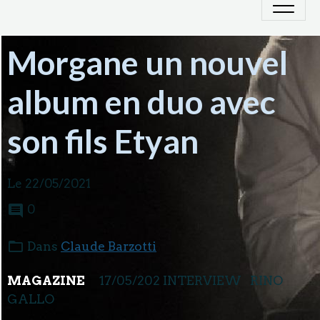
Morgane un nouvel
album en duo avec
son fils Etyan
Le 22/05/2021
0
Dans
Claude Barzotti
MAGAZINE
17/05/202 INTERVIEW RINO
GALLO