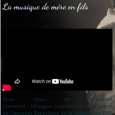
La musique de mère en fils
Vous vous en souvenez
sûrement : Morgane représentait la Belgique
au Concours Eurovision de la chanson en 1992