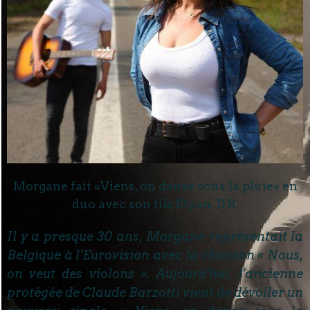
Morgane fait «Viens, on danse sous la pluie» en
duo avec son fils Etyan. D.R.
Il y a presque 30 ans, Morgane représentait la
Belgique à l’Eurovision avec la chanson « Nous,
on veut des violons ». Aujourd’hui, l’ancienne
protégée de Claude Barzotti vient de dévoiler un