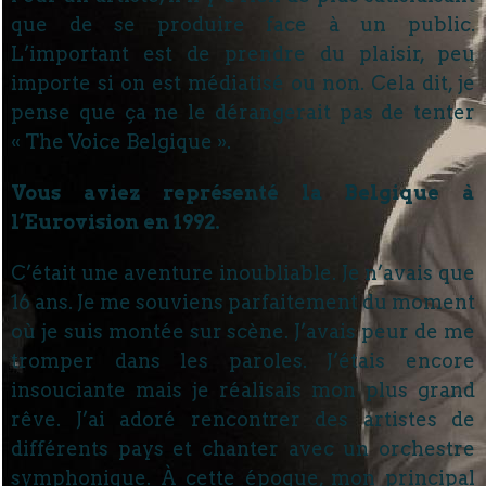
que de se produire face à un public.
L’important est de prendre du plaisir, peu
importe si on est médiatisé ou non. Cela dit, je
pense que ça ne le dérangerait pas de tenter
« The Voice Belgique ».
Vous aviez représenté la Belgique à
l’Eurovision en 1992.
C’était une aventure inoubliable. Je n’avais que
16 ans. Je me souviens parfaitement du moment
où je suis montée sur scène. J’avais peur de me
tromper dans les paroles. J’étais encore
insouciante mais je réalisais mon plus grand
rêve. J’ai adoré rencontrer des artistes de
différents pays et chanter avec un orchestre
symphonique. À cette époque, mon principal