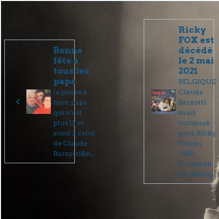
Ricky
FOX est
Bonne
décédé
fête à
le 2 mai
tous les
2021
papa
BELGIQUE
Je pense à
Claude
mon papa
Barzotti
qui n'est
avait
plus là et
composé
aussi à celui
pour Ricky
de Claude
Fox en
Barzotti&n...
1982
Personne
ne m&rsq...