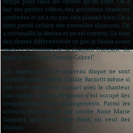
temps pour faire les choses qu’on aime. On a
fait des petites vidéos, des anciennes chansons
confinées et on a vu que cela plaisait bien. On a
donc pensé refaire des nouvelles chansons. On
a retravaillé là-dessus et on est content. Ce sont
des choses différentes de ce que je faisais avant
mais c’est toujours de la chanson française du
style Sheryl Crow, Francis Cabrel".
Les musiques de ce nouveau disque ne sont
toutefois plus signées Claude Barzotti même si
elle reste encore en contact avec le chanteur
italo-belge. Yannick Brignano s’est occupé des
compositions et des arrangements. Parmi les
auteurs, on retrouve par contre Anne Marie
Gaspard, qui avait signé Nous, on veut des
violons.