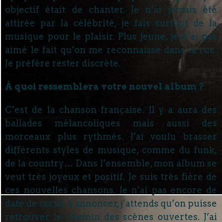
objectif était de chanter. Je n’ai jamais été
attirée par la célébrité, je fais surtout de la
musique pour le plaisir. Plus jeune, je n’ai pas
aimé le fait qu’on me reconnaisse dans la rue.
Je préfère rester discrète.
À quoi ressemblera votre nouvel album ?
C’est de la chanson française. Il y a aura des
ballades mélancoliques mais aussi des
morceaux plus rythmés. J’ai voulu brasser
différents styles de musique, comme du funk,
de la country… Dans l’ensemble, mon album se
veut très joyeux et positif. Je suis très fière de
ces nouvelles chansons. Je n’ai pas encore de
date de sortie à annoncer, j’attends qu’on puisse
retrouver le chemin des scènes ouvertes. J’ai