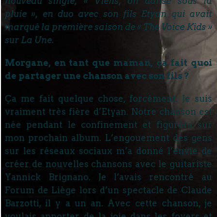
nouveau single, « Viens, on danse sous la
pluie », en duo avec son fils Etyan qui avait
marqué la première saison de « The Voice Kids »
sur La Une.
Morgane, en tant que maman, ça fait quoi
de partager une chanson avec son fils ?
Ça me fait quelque chose, forcément. Je suis
vraiment très fière d’Etyan. Notre chanson est
née pendant le confinement et figurera sur
mon prochain album. L’engouement des gens
sur les réseaux sociaux m’a donné l’envie de
créer de nouvelles chansons avec le guitariste
Yannick Brignano. Je l’avais rencontré au
Forum de Liège lors d’un spectacle de Claude
Barzotti, il y a un an. Avec cette chanson, je
voulais apporter de la joie dans les foyers et