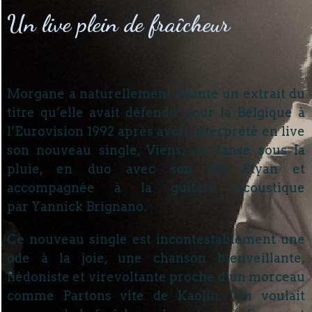
Un live plein de fraîcheur
Morgane a naturellement chanté un extrait du
titre qu’elle avait défendu pour la Belgique à
l’Eurovision 1992 après avoir interprété en live
son nouveau single, Viens, on danse sous la
pluie, en duo avec son fils Etyan et
accompagnée à la guitare acoustique
par Yannick Brignano.
Ce nouveau single est incontestablement une
ode à la joie, une chanson bienveillante,
hédoniste et virevoltante proche d’un morceau
comme Partons vite de Kaolin. "On voulait