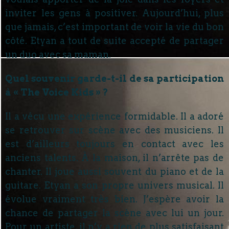
inviter les gens à positiver. Aujourd’hui, plus
que jamais, c’est important de voir la vie du bon
côté. Etyan a tout de suite accepté de partager
un duo avec sa maman.
Quel souvenir garde-t-il de sa participation
à « The Voice Kids » ?
Il a vécu une expérience formidable. Il a adoré
se retrouver sur scène avec des musiciens. Il
est d’ailleurs toujours en contact avec les
anciens talents. À la maison, il n’arrête pas de
chanter. Il joue aussi souvent du piano et de la
guitare. Etyan a son propre univers musical. Il
évolue vraiment très bien. J’espère avoir la
chance de partager la scène avec lui un jour.
Pour un artiste, il n’y a rien de plus satisfaisant