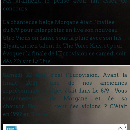
Pas vraiment. Je pense avoir fait assez de
concours.
La chanteuse belge Morgane était l’invitée
du 8/9 pour interpréter en live son nouveau
titre Viens on danse sous la pluie avec son fils
Etyan, ancien talent de The Voice Kids, et pour
évoquer la finale de l’Eurovision ce samedi soir
dès 21h sur La Une.
Samedi 22 mai, c’est l’Eurovision. Avant la
finale 2021, l’une de nos anciennes
représentantes belges était dans Le 8/9 ! Vous
souvenez-vous de Morgane et de sa
chanson Nous, on veut des violons ? C’était
en 1992 en Suède.