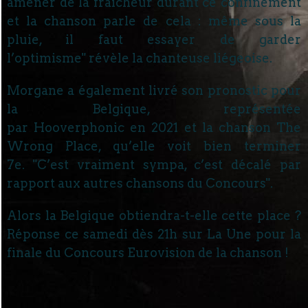
amener de la fraîcheur durant ce confinement
et la chanson parle de cela : même sous la
pluie, il faut essayer de garder
l’optimisme" révèle la chanteuse liégeoise.
Morgane a également livré son pronostic pour
la Belgique, représentée
par Hooverphonic en 2021 et la chanson The
Wrong Place, qu’elle voit bien terminer
7e. "C’est vraiment sympa, c’est décalé par
rapport aux autres chansons du Concours".
Alors la Belgique obtiendra-t-elle cette place ?
Réponse ce samedi dès 21h sur La Une pour la
finale du Concours Eurovision de la chanson !