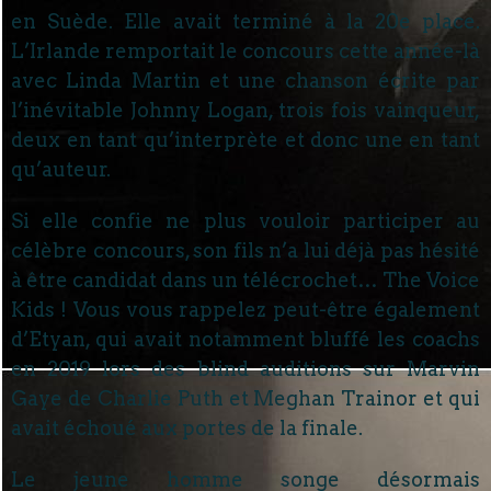
en Suède. Elle avait terminé à la 20e place.
L’Irlande remportait le concours cette année-là
avec Linda Martin et une chanson écrite par
l’inévitable Johnny Logan, trois fois vainqueur,
deux en tant qu’interprète et donc une en tant
qu’auteur.
Si elle confie ne plus vouloir participer au
célèbre concours, son fils n’a lui déjà pas hésité
à être candidat dans un télécrochet… The Voice
Kids ! Vous vous rappelez peut-être également
d’Etyan, qui avait notamment bluffé les coachs
en 2019 lors des blind auditions sur Marvin
Gaye de Charlie Puth et Meghan Trainor et qui
avait échoué aux portes de la finale.
Le jeune homme songe désormais