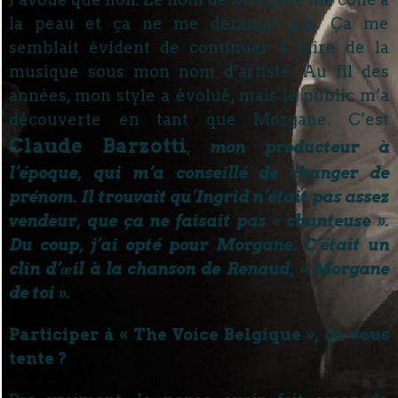
la peau et ça ne me dérange pas. Ça me
semblait évident de continuer à faire de la
musique sous mon nom d’artiste. Au fil des
années, mon style a évolué, mais le public m’a
découverte en tant que Morgane. C’est
Claude Barzotti
,
mon producteur à
l’époque, qui m’a conseillé de changer de
prénom. Il trouvait qu’Ingrid n’était pas assez
vendeur, que ça ne faisait pas « chanteuse ».
Du coup, j’ai opté pour Morgane. C’était un
clin d’œil à la chanson de Renaud, « Morgane
de toi ».
Participer à « The Voice Belgique », ça vous
tente ?