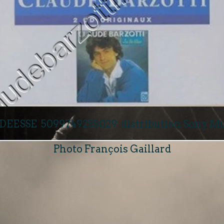
 DEESSE 5099749255029 distribution Sony Mu
Photo François Gaillard