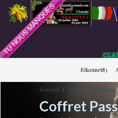
CLA
Rikounet83
A
Accueil
Pages
CD album
Coffret Passi