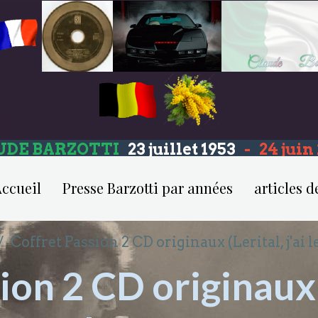
UDE BARZOTTI
23 juillet 1953
-
24 jui
ccueil
Presse Barzotti par années
articles d
Coffret Passion 2 CD originaux (Lerital, j'ai 
on 2 CD originaux (