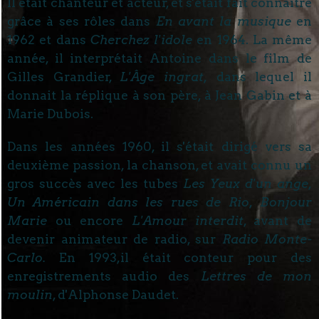
Il était chanteur et acteur, et s'était fait connaître
grâce à ses rôles dans
En avant la musique
en
1962 et dans
Cherchez l'idole
en 1964. La même
année, il interprétait Antoine dans le film de
Gilles Grandier,
L'Âge ingrat,
dans lequel il
donnait la réplique à son père, à Jean Gabin et à
Marie Dubois.
Dans les années 1960, il s'était dirigé vers sa
deuxième passion, la chanson, et avait connu un
gros succès avec les tubes
Les Yeux d'un ange,
Un Américain dans les rues de Rio, Bonjour
Marie
ou encore
L'Amour interdit
, avant de
devenir animateur de radio, sur
Radio Monte-
Carlo.
En 1993,il était conteur pour des
enregistrements audio des
Lettres de mon
moulin
, d'Alphonse Daudet.