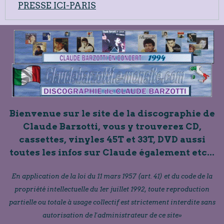
PRESSE ICI-PARIS
Bienvenue sur le site de la discographie de
Claude Barzotti, vous y trouverez CD,
cassettes, vinyles 45T et 33T, DVD aussi
toutes les infos sur Claude également etc...
En application de la loi du 11 mars 1957 (art. 41) et du code de la
propriété intellectuelle du 1er juillet 1992, toute reproduction
partielle ou totale à usage collectif est strictement interdite sans
autorisation de l'administrateur de ce site»