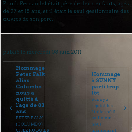
Frank Fernandel était père de deux enfants, âgés
de 27 et 18 ans, et il était le seul gestionnaire des
œuvres de son père.
publié le mercredi 08 juin 2011
Hommage
Peter Falk
Hommage
alias
à SUNNY
Columbo
parti trop
nous a
tôt
quitté à
Sunny à
l'age de 83
rejoint les
ans
étoiles où il
PETER FALK
veille sur
(COLUMBO)
nous
CHEZ RUQUIER
maintenant