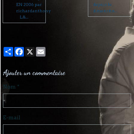
EN 2006 par
depuis le
richardanthony
dimanche...
L&...
Partager
Facebook
X
Email
Ajouter un commentaire
Nom
E-mail