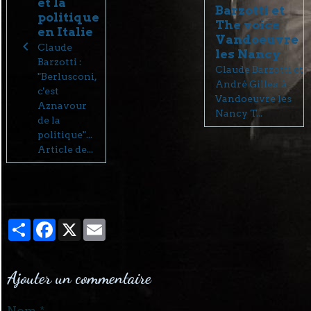
et la
Barzotti et
politique
The voice
en Italie
Vandoeuvre
Claude
les Nancy
Barzotti :
Claude Barzotti et
"Berlusconi,
André Gilles à
c'est
Vandoeuvre les
Aznavour
Nancy T...
de la
politique"...
Article de...
Partager
Facebook
X
Email
Ajouter un commentaire
Nom