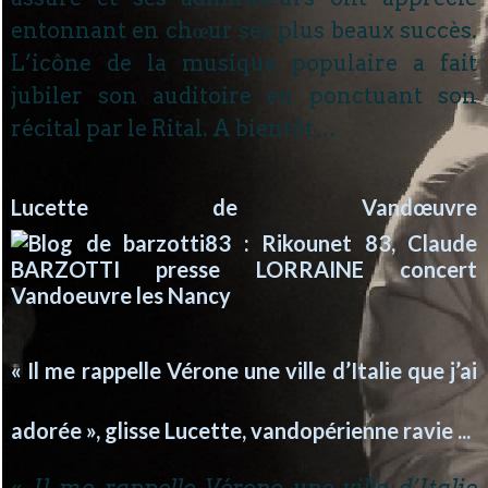
entonnant en chœur ses plus beaux succès.
L’icône de la musique populaire a fait
jubiler son auditoire en ponctuant son
récital par le Rital. A bientôt…
Lucette de Vandœuvre
« Il me rappelle Vérone une ville d’Italie que j’ai
adorée », glisse Lucette, vandopérienne ravie ...