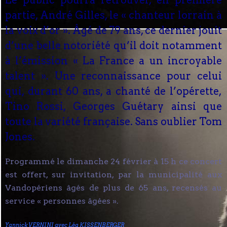
Le public pourra retrouver, en première
partie, André Gilles, le « chanteur lorrain à
la voix d’or ». Âgé de 79 ans, ce dernier jouit
d’une belle notoriété qu’il doit notamment
à l’émission « La France a un incroyable
talent ». Une reconnaissance pour celui
qui, durant 60 ans, a chanté de l’opérette,
Tino Rossi, Georges Guétary ainsi que
toute la variété française. Sans oublier Tom
Jones.
Programmé le dimanche 24 février à 15 h ce concert
est offert, sur invitation, par la municipalité aux
Vandopériens âgés de plus de 65 ans, recensés au
service « personnes âgées ».
Yannick VERNINI avec Léa KISSENBERGER