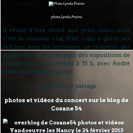
photo Lynda Praino
Il rêvait d’être blond aux yeux clairs, mais
c’est la chanson « Le Rital » qui a gravé ses
refrains dans les mémoires. Le chanteur des
années 80 revient au parc des expositions de
Vandœuvre, le 24 février à 15 h, avec André
Gilles en première partie.
Merci pour le partage
photos et vidéos du concert sur le blog de
Cosane 54