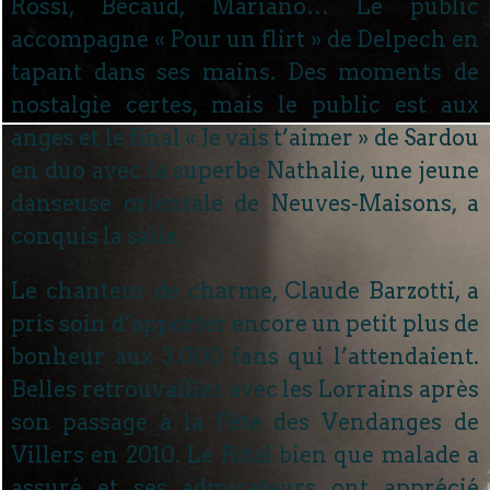
Rossi, Bécaud, Mariano… Le public
accompagne « Pour un flirt » de Delpech en
tapant dans ses mains. Des moments de
nostalgie certes, mais le public est aux
anges et le final « Je vais t’aimer » de Sardou
en duo avec la superbe Nathalie, une jeune
danseuse orientale de Neuves-Maisons, a
conquis la salle.
Le chanteur de charme, Claude Barzotti, a
pris soin d’apporter encore un petit plus de
bonheur aux 3.000 fans qui l’attendaient.
Belles retrouvailles avec les Lorrains après
son passage à la Fête des Vendanges de
Villers en 2010. Le Rital bien que malade a
assuré et ses admirateurs ont apprécié