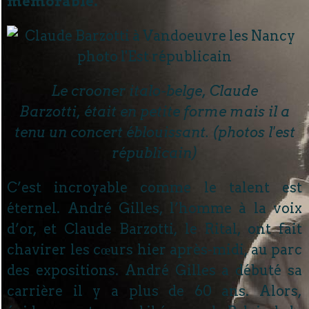
mémorable.
Le crooner italo-belge, Claude
Barzotti, était en petite forme mais il a
tenu un concert éblouissant. (photos l'est
républicain)
C’est incroyable comme le talent est
éternel. André Gilles, l’homme à la voix
d’or, et Claude Barzotti, le Rital, ont fait
chavirer les cœurs hier après-midi, au parc
des expositions. André Gilles a débuté sa
carrière il y a plus de 60 ans. Alors,