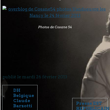
Photos de Cosane 54
publié le mardi 26 février 2013
DH
Belgique
Claude
Presse EST
Barzotti
REPUBLICAIN