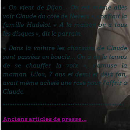
« On vient de Dijon… On est même allés
voir Claude du côté de Nevers », confiait la
famille Hudelot. « A la maison on a tous
les disques », dit le parrain.
« Dans la voiture les chansons de Claude
sont passées en boucle… On a eu le temps
de se chauffer la voix », s’amuse la
maman. Lilou, 7 ans et demi et déjà fan,
avait même acheté une rose pour l’offrir à
Claude.
****************************************************
Anciens articles de presse...