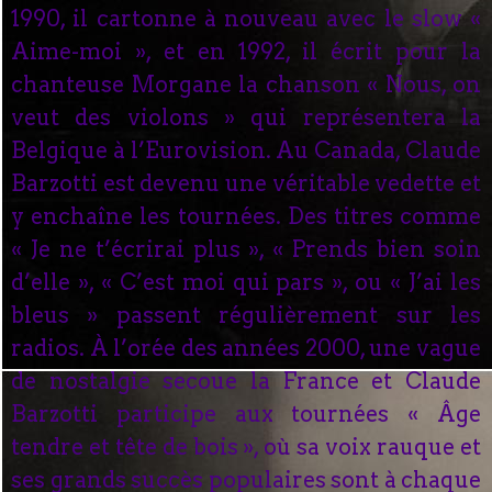
1990, il cartonne à nouveau avec le slow «
Aime-moi », et en 1992, il écrit pour la
chanteuse Morgane la chanson « Nous, on
veut des violons » qui représentera la
Belgique à l’Eurovision. Au Canada, Claude
Barzotti est devenu une véritable vedette et
y enchaîne les tournées. Des titres comme
« Je ne t’écrirai plus », « Prends bien soin
d’elle », « C’est moi qui pars », ou « J’ai les
bleus » passent régulièrement sur les
radios. À l’orée des années 2000, une vague
de nostalgie secoue la France et Claude
Barzotti participe aux tournées « Âge
tendre et tête de bois », où sa voix rauque et
ses grands succès populaires sont à chaque