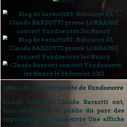
photo de la municipalité de Vandoeuvre
André Gilles et Claude Barzotti ont,
hier, enflammé le public du parc des
expositions de Vandœuvre
Une affiche