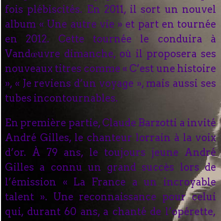
fois plébiscités. En 2011, il sort un nouvel
album « Une autre vie » et part en tournée
en 2012. Cette tournée le conduira à
Vandœuvre dimanche, où il proposera ses
nouveaux titres comme « C’est une histoire
», « Je reviens d’un voyage », mais aussi ses
tubes incontournables.
En première partie, Claude Barzotti a invité
André Gilles, le chanteur lorrain à la voix
d’or. À 79 ans, le toujours jeune André
Gilles a connu un grand succès lors de
l’émission « La France a un incroyable
talent ». Une reconnaissance pour celui
qui, durant 60 ans, a chanté de l’opérette,