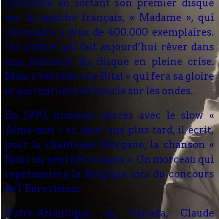
connaître en sortant son premier disque
sur le marché français, « Madame », qui
s’écoulera à plus de 400.000 exemplaires.
Un chiffre qui fait aujourd’hui rêver dans
une industrie du disque en pleine crise.
Mais c’est bien « Le Rital » qui fera sa gloire
et qui tournera en boucle sur les ondes.
En 1990, nouveau succès avec le slow «
Aime-moi » et, deux ans plus tard, il écrit,
pour la chanteuse Morgane, la chanson «
Nous on veut des violons ». Un morceau qui
représentera la Belgique lors du concours
de l’Eurovision.
Outre-Atlantique, au Canada, Claude