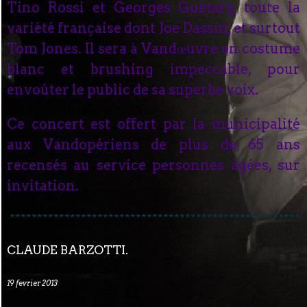
Tino Rossi et Georges Guétary, toute la
variété française dont Joe Dassin, et surtout
Tom Jones. Il sera à Vandœuvre en costume
blanc et brushing impeccable, pour
envoûter le public de sa superbe voix.
Ce concert est offert par la municipalité
aux Vandopériens de plus de 65 ans
recensés au service personnes âgées, sur
invitation.
*****************************************************
CLAUDE BARZOTTI.
19 fevrier 2013