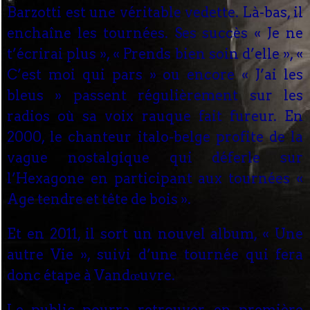
Barzotti est une véritable vedette. Là-bas, il
enchaîne les tournées. Ses succès « Je ne
t’écrirai plus », « Prends bien soin d’elle », «
C’est moi qui pars » ou encore « J’ai les
bleus » passent régulièrement sur les
radios où sa voix rauque fait fureur. En
2000, le chanteur italo-belge profite de la
vague nostalgique qui déferle sur
l’Hexagone en participant aux tournées «
Age tendre et tête de bois ».
Et en 2011, il sort un nouvel album, « Une
autre Vie », suivi d’une tournée qui fera
donc étape à Vandœuvre.