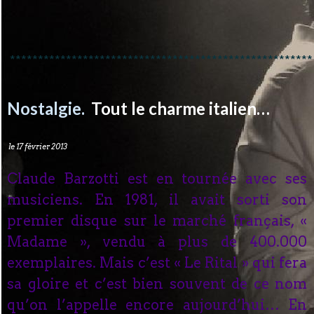
******************************************************
Nostalgie.
Tout le charme italien…
le 17 février 2013
Claude Barzotti est en tournée avec ses
musiciens. En 1981, il avait sorti son
premier disque sur le marché français, «
Madame », vendu à plus de 400.000
exemplaires. Mais c’est « Le Rital » qui fera
sa gloire et c’est bien souvent de ce nom
qu’on l’appelle encore aujourd’hui… En