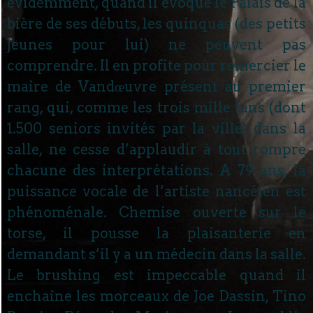
évidemment, quand il évoque le Palais de la
bière de ses débuts, les quinquas (des petits
jeunes pour lui) ne peuvent pas
comprendre. Il en profite pour remercier le
maire de Vandœuvre présent au premier
rang, qui, comme les trois mille fans (dont
1.500 seniors invités par la ville) dans la
salle, ne cesse d’applaudir à tout rompre
chacune des interprétations. A 79 ans, la
puissance vocale de l’artiste nancéien est
phénoménale. Chemise ouverte sur le
torse, il pousse la plaisanterie en
demandant s’il y a un médecin dans la salle.
Le brushing est impeccable quand il
enchaîne les morceaux de Joe Dassin, Tino