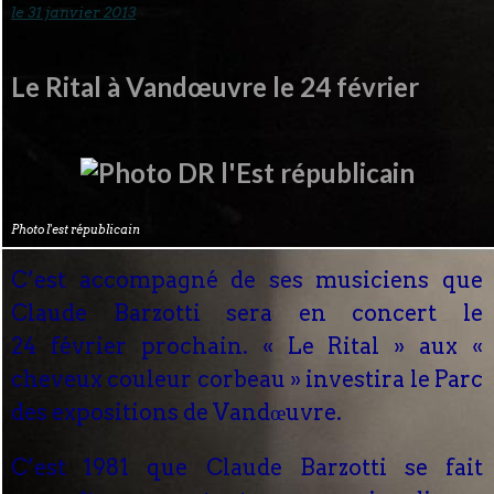
le 31 janvier 2013
Le Rital à Vandœuvre le 24 février
Photo l'est républicain
C’est accompagné de ses musiciens que
Claude Barzotti sera en concert le
24 février prochain. « Le Rital » aux «
cheveux couleur corbeau » investira le Parc
des expositions de Vandœuvre.
C’est 1981 que Claude Barzotti se fait