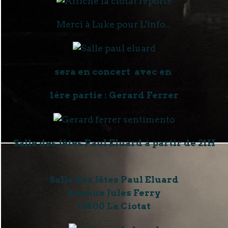
Merci à Luke pour L'info...
sera en concert
avec en
1ère partie : Gerard Ferrer
Salle des fêtes Paul Eluard à partir de 21H
Salle des fêtes Paul Eluard
Avenue Jules Ferry
13600 La Ciotat