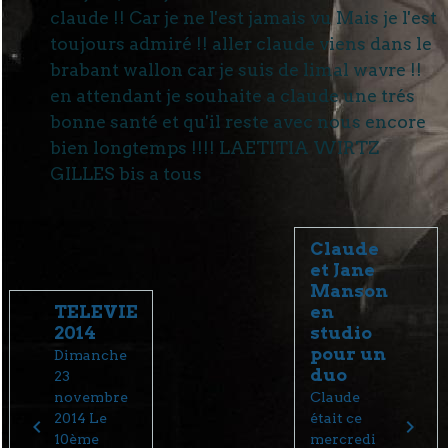
claude !! Car je ne l'est jamais vu Mais je l'est
toujours admiré !! aller claude viens dans le
brabant wallon car je suis de limal wavre !!
en attendant je souhaite a claude une trés
bonne santé et qu'il reste avec nous encore
bien longtemps !!!! LAETITIA WIRTZ
GILLES bis a tous
Claude
et Jane
Manson
TELEVIE
en
2014
studio
pour un
Dimanche
duo
23
novembre
Claude
2014 Le
était ce
10ème
mercredi