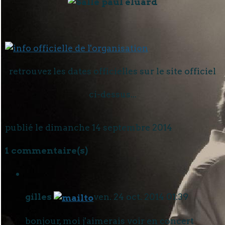
retrouvez les dates officielles sur le site officiel
ci-dessus...
publié le dimanche 14 septembre 2014
1 commentaire(s)
gilles
ven. 24 oct. 2014 01:39
bonjour, moi j'aimerais voir en concert