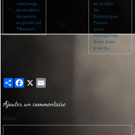
challenge
au studio
de doubles
de
de tennis
Dominique
au profit du
Fievez
T&eacut...
pour
enregistrer
deux duos
avec Ja...
Partager
Facebook
X
Email
Ajouter un commentaire
Nom