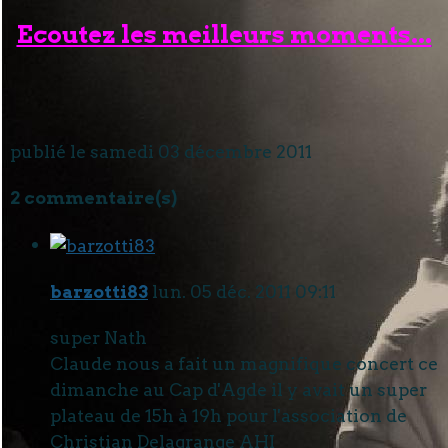
Ecoutez les meilleurs moments...
publié le samedi 03 décembre 2011
2 commentaire(s)
barzotti83
lun. 05 déc. 2011 09:11
super Nath
Claude nous a fait un magnifique concert ce
dimanche au Cap d'Agde il y avait un super
plateau de 15h à 19h pour l'association de
Christian Delagrange AHI