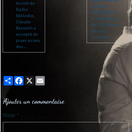
Interview de
Invité de
Claude
Radio
BARZOTTI à
Mélodie,
la télévision
Claude
de LYON lors
Barzotti a
de son
accepté de
concert ...
jouer au jeu
des ...
Partager
Facebook
X
Email
Ajouter un commentaire
Nom