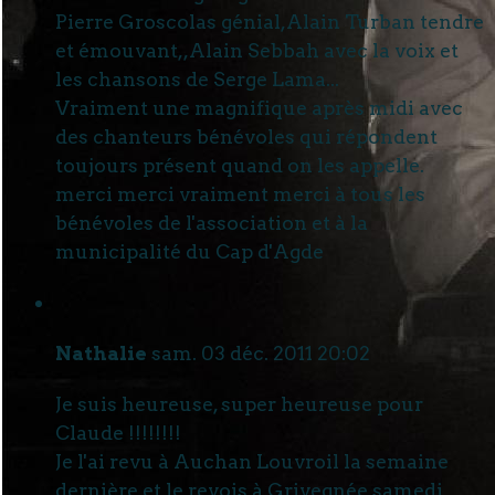
Pierre Groscolas génial,Alain Turban tendre
et émouvant,,Alain Sebbah avec la voix et
les chansons de Serge Lama...
Vraiment une magnifique après midi avec
des chanteurs bénévoles qui répondent
toujours présent quand on les appelle.
merci merci vraiment merci à tous les
bénévoles de l'association et à la
municipalité du Cap d'Agde
Nathalie
sam. 03 déc. 2011 20:02
Je suis heureuse, super heureuse pour
Claude !!!!!!!!
Je l'ai revu à Auchan Louvroil la semaine
dernière et le revois à Grivegnée samedi