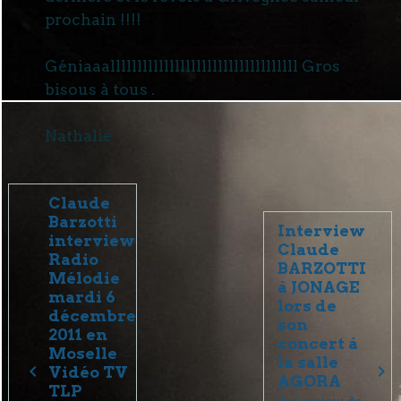
prochain !!!!
Géniaaalllllllllllllllllllllllllllllllllll Gros
bisous à tous .
Nathalie
Claude
Barzotti
Interview
interview
Claude
Radio
BARZOTTI
Mélodie
à JONAGE
mardi 6
lors de
décembre
son
2011 en
concert à
Moselle
la salle
Vidéo TV
AGORA
TLP