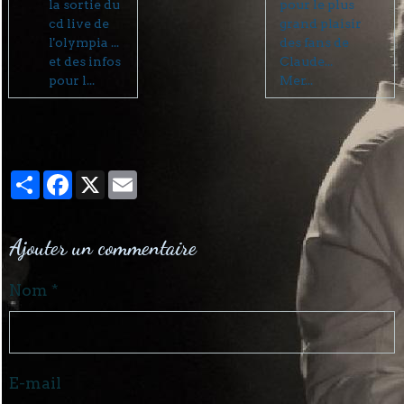
la sortie du
pour le plus
cd live de
grand plaisir
l'olympia ...
des fans de
et des infos
Claude...
pour l...
Mer...
Partager
Facebook
X
Email
Ajouter un commentaire
Nom
E-mail