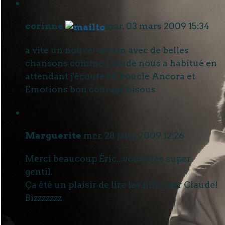
corinne
mar. 03 mars 2009 15:34
a vite un nouvel album avec de belles
chansons comme Claude nous a habitué en
attendant j'écoute en boucle Ancora et
Emotions bon courage bisous
Marguerite
mer. 28 janv. 2009 12:26
Merci beaucoup Éric...vous êtes super
gentil.
Ça été un plaisir de lire les infos sur Claude!
Bizzzzzzz