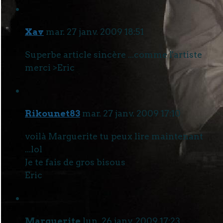
Xav
mar. 27 janv. 2009 18:51
Superbe article sincère ...comme l'artiste
merci >Eric
Rikounet83
mar. 27 janv. 2009 17:10
voilà Marguerite tu peux lire maintenant
...lol
Je te fais de gros bisous
Eric
Marguerite
lun. 26 janv. 2009 17:23