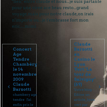
"lien" entre claude et nous...je suis partante
pour une viree ace beau resto...grand
voyage,mais pour notre claude,on irais
n'importe ou...je t'embrasse fort mon
eric.....mimi
Claude
Concert
Barzotti
Age
au
Tendre
Casino le
Chambéry
Lyon
le 14
Vert "La
novembre
tour de
2009
Salvigny"
Claude
(69)
Barzotti
Votre blog -
chambery age
Editer un
tendre J'ai
article_lyon
enfin pris le
vert par