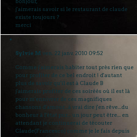
bonjour,
j'aimerais savoir si le restaurant de claude
existe toujours ?
merci
Sylvie M
ven. 22 janv. 2010 09:52
Comme j'aimerais habiter tout près rien que
pour profiter de ce bel endroit ! d'autant
plus de savoir qu'il est à Claude B
j'aimerais profiter de ces soiréés où il est là
pour m'ennivrer de ces magnifiques
chansons d'amour...à vrai dire j'en rêve...du
bonheur à l'état pur... un jour peut être... en
attendant je continuerai de técouter
Claude(Francesco) comme je le fais depuis