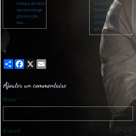
temps de faire
barzotti83
un montage
Mercredi 21
photos de
octobre
mo...
2009 Je suis
all...
Partager
Facebook
X
Email
Ajouter un commentaire
Nom
E-mail