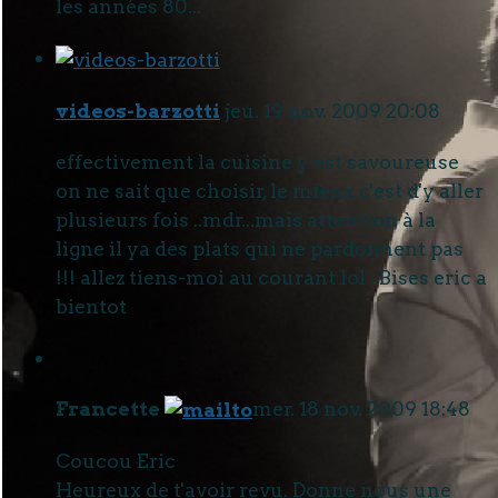
les années 80...
videos-barzotti
jeu. 19 nov. 2009 20:08
effectivement la cuisine y est savoureuse
on ne sait que choisir, le mieux c'est d'y aller
plusieurs fois ..mdr...mais attention à la
ligne il ya des plats qui ne pardonnent pas
!!! allez tiens-moi au courant lol ..Bises eric a
bientot
Francette
mer. 18 nov. 2009 18:48
Coucou Eric
Heureux de t'avoir revu. Donne nous une