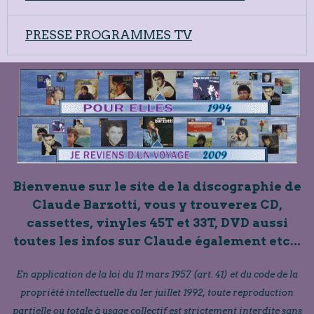
PRESSE PROGRAMMES TV
Bienvenue sur le site de la discographie de
Claude Barzotti, vous y trouverez CD,
cassettes, vinyles 45T et 33T, DVD aussi
toutes les infos sur Claude également etc...
En application de la loi du 11 mars 1957 (art. 41) et du code de la
propriété intellectuelle du 1er juillet 1992, toute reproduction
partielle ou totale à usage collectif est strictement interdite sans