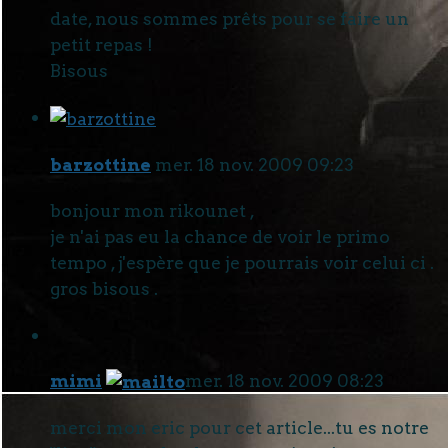
date, nous sommes prêts pour se faire un
petit repas !
Bisous
barzottine
mer. 18 nov. 2009 09:23
bonjour mon rikounet ,
je n'ai pas eu la chance de voir le primo
tempo , j'espère que je pourrais voir celui ci .
gros bisous .
mimi
mer. 18 nov. 2009 08:23
merci mon eric pour cet article...tu es notre