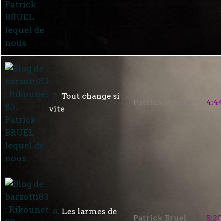
7.
Tout change si
Patrick Bruel
4:4
vite
8.
Les larmes de
Patrick Bruel
5:2