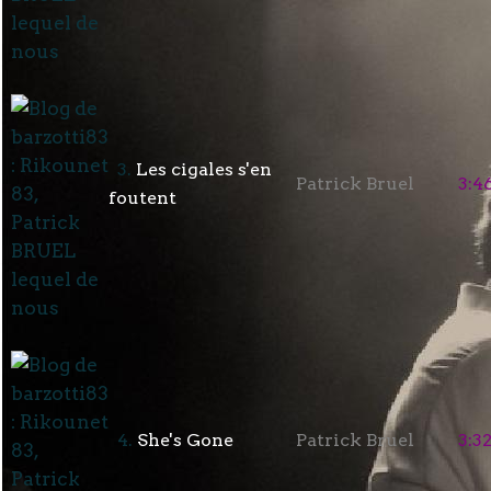
3.
Les cigales s'en
Patrick Bruel
3:4
foutent
4.
She's Gone
Patrick Bruel
3:3