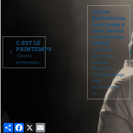
Didier
Barbelivien
hommage à
Jean Ferrat
et nouveau
C EST LE
bestof
PRINTEMPS
CD single
C'est le
extrait de
printemps...
l'album
Pochette
officielle Image
non
contractuelle
Di...
Partager
Facebook
X
Email