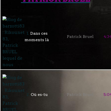
1.
Dans ces
Patrick Bruel
4:3
moments là
2.
Où es-tu
Patrick Bruel
5:0