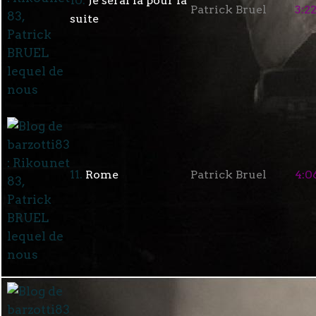
10.
Je serai là pour la
Patrick Bruel
3:2
suite
11.
Rome
Patrick Bruel
4:0