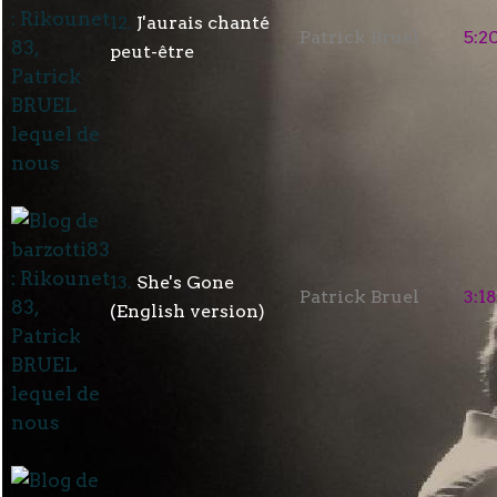
12.
J'aurais chanté
Patrick Bruel
5:2
peut-être
13.
She's Gone
Patrick Bruel
3:18
(English version)