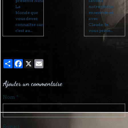
présente Nini
l'avons
La
notre photo
blonde que
ensemble et
vous devez
avec
connaître car
Claude. Je
c'est au...
vous prése...
Partager
Facebook
X
Email
Ajouter un commentaire
Nom
E-mail