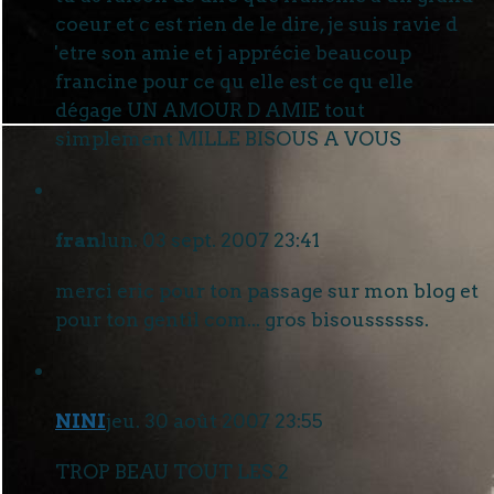
coeur et c est rien de le dire, je suis ravie d
'etre son amie et j apprécie beaucoup
francine pour ce qu elle est ce qu elle
dégage UN AMOUR D AMIE tout
simplement MILLE BISOUS A VOUS
fran
lun. 03 sept. 2007 23:41
merci eric pour ton passage sur mon blog et
pour ton gentil com... gros bisoussssss.
NINI
jeu. 30 août 2007 23:55
TROP BEAU TOUT LES 2