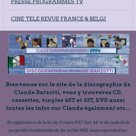
PRESSE PROGRAMMES TV
CINE TELE REVUE FRANCE & BELGI
Bienvenue sur le site de la discographie de
Claude Barzotti, vous y trouverez CD,
cassettes, vinyles 45T et 33T, DVD aussi
toutes les infos sur Claude également etc...
En application de la loi du 11 mars 1957 (art. 41) et du code de la
propriété intellectuelle du 1er juillet 1992, toute reproduction