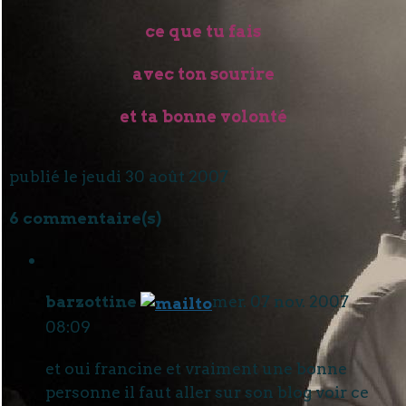
ce que tu fais
avec ton sourire
et ta bonne volonté
publié le jeudi 30 août 2007
6 commentaire(s)
barzottine
mer. 07 nov. 2007
08:09
et oui francine et vraiment une bonne
personne il faut aller sur son blog voir ce