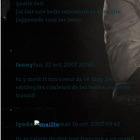
quelle fait .
j'ai fait une belle rencontre et avec elle
j'apprends tous les jours .
fanny
lun. 22 oct. 2007 20:50
tu y mets tt ton coeur ds ce blog ,les
smiliey,les couleurs ds les textes...superbe
travail!
lynda
mar. 16 oct. 2007 09:42
tu as raison de dire que francine a un grand