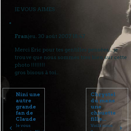
JE VOUS AIMES
Fran
jeu. 30 août 2007 18:47
Merci Eric pour tes gentilles pensées... je
trouve que nous sommes tres bien sur cette
photo !!!!!!!!
gros bisous à toi..
Nini une
Chrystel
autre
du mans
grande
une
fan de
chouette
Claude
fille...
Je vous
Voilà nous