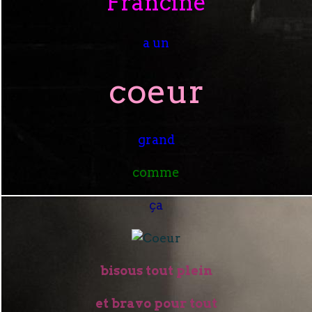
Francine
a un
coeur
grand
comme
ça
bisous tout plein
et bravo pour tout