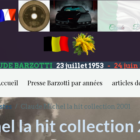
UDE BARZOTTI
23 juillet 1953
-
24 jui
ccueil
Presse Barzotti par années
articles d
stes
Claude Michel la hit collection 2001
l la hit collection