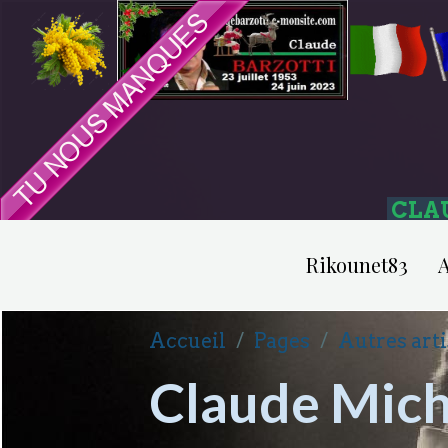
CLA
Rikounet83
A
Accueil
Pages
Autres arti
Claude Miche