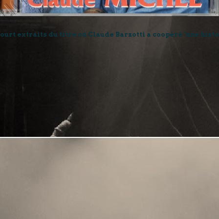
ourt extraits du titre où Claude Barzotti a coopéré "une hist