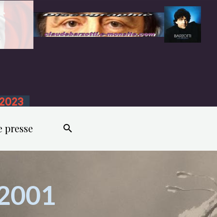
n 2023
e presse
 2001