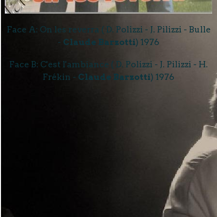
Face A: On les reverra ( D. Polizzi - J. Pilizzi - Bulle
-
Claude Barzotti
) 1976
Face B: C'est l'ambiance ( D. Polizzi - J. Pilizzi - H.
Frékin -
Claude Barzotti
) 1976