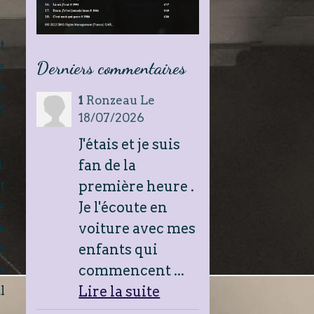
t
Derniers commentaires
e
e
1
Ronzeau
Le
s
18/07/2026
J'étais et je suis
fan de la
i
.
première heure .
t
Je l'écoute en
e
voiture avec mes
a
enfants qui
e
commencent ...
e
Lire la suite
l