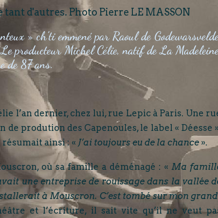
de tant d'autres. Photo Pierre LE MASSON
anteux » ch’ti emmené par Raoul de Godewarsvelde
 Le producteur Michel Célie, natif de La Madeleine
âge de 87 ans.
e l’an dernier, chez lui, rue Lepic à Paris. Une ru
on de prodution des Capenoules, le label « Déesse »
 résumait ainsi : «
J’ai toujours eu de la chance
».
Mouscron, où sa famille a déménagé : «
Ma famill
e avait une entreprise de rouissage dans la vallée d
s’installerait à Mouscron. C’est tombé sur mon grand
âtre et l’écriture, il sait vite qu’il ne veut pa