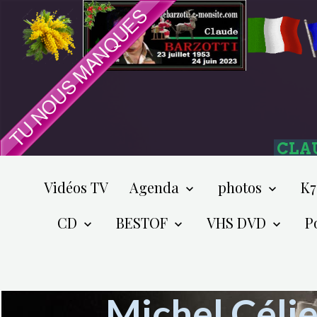
CLA
Vidéos TV
Agenda
photos
K7
CD
BESTOF
VHS DVD
P
Michel Célie