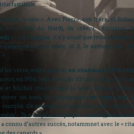
tion familiale.
médiens réunis ». Avec Pierre, son frère, et Rober
e à La Voix du Nord), ils créent l’émission d
edi
» : «
À l’époque, il n’y avait que trois chaînes d
-Calais mais une seule, la 3, le samedi soir. Le
.
»
d’un verre, entre amis et
en chansons 100 % cht
ent, en 1966, leur premier 33 tours. Mais ils n’on
e et Michel créent alors le label Déesse. Déess
 trouver un nom, ils partageaient
un verre sur l
 marché. Ce premier 33 tours s’est bien vendu. L
lde – Tu n’es qu’un employé – a été diffusé tout d
e a connu d’autres succès, notammnet avec le « rita
se des canards ».