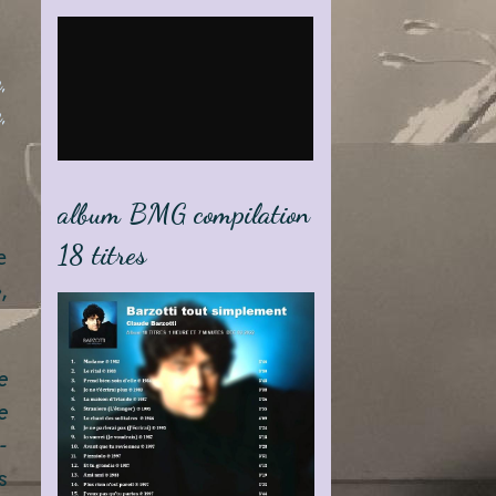
,
,
album BMG compilation
18 titres
e
,
e
e
-
s