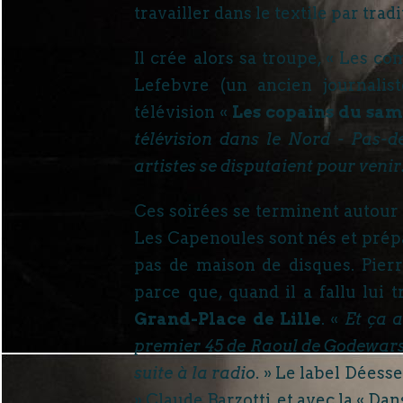
travailler dans le textile par tradi
Il crée alors sa troupe, « Les co
Lefebvre (un ancien journalist
télévision «
Les copains du sam
télévision dans le Nord - Pas-de
artistes se disputaient pour venir
Ces soirées se terminent autour 
Les Capenoules sont nés et prépar
pas de maison de disques. Pierr
parce que, quand il a fallu lui
Grand-Place de Lille
. «
Et ça a
premier 45 de Raoul de Godewarsve
suite à la radio
. » Le label Déess
» Claude Barzotti, et avec la « Dan