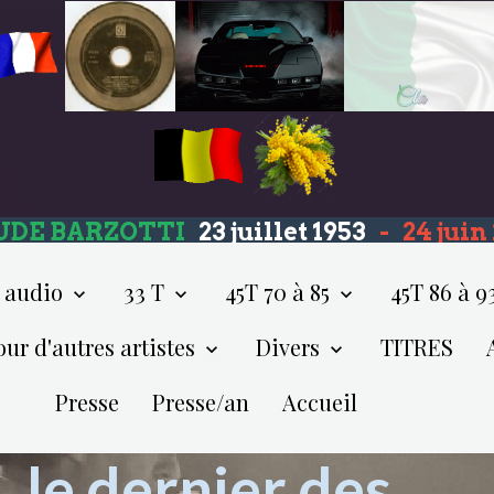
UDE BARZOTTI
23 juillet 1953
-
24 jui
 audio
33 T
45T 70 à 85
45T 86 à 9
our d'autres artistes
Divers
TITRES
Presse
Presse/an
Accueil
, le dernier des