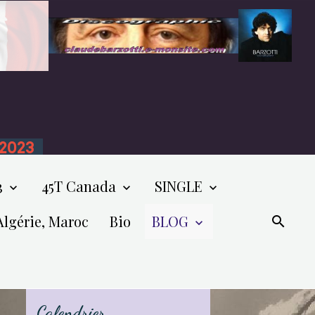
n 2023
3
45T Canada
SINGLE
Algérie, Maroc
Bio
BLOG
Calendrier