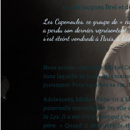
ami de Jacques Brel et 
Les Capenoules, ce groupe de « c
a perdu son dernier représentant.
s’est éteint vendredi à Paris, à l’
Nous avions rencontré Michel Céli
dans laquelle se trouvait la mais
justement. Pour raconter sa vie, il
Adolescent, Michel Célie vit à 
paternelle travaillait le lin, ell
la Lys. Il a été tiré au sort qui 
père.
» Quand il découvre le thé