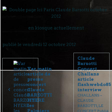
en kiosque actuellement
publié le vendredi 12 octobre 2012
Claude
Barzotti
Var matin
Concert
article de
Challans
presse
article
concert
flashwebdo85
Claude
interview
BARZOTTI
CHALLANS –
HYERE
CLAUDE
les
BARZOTTI, LE
Palmiers
CONCERT Publié