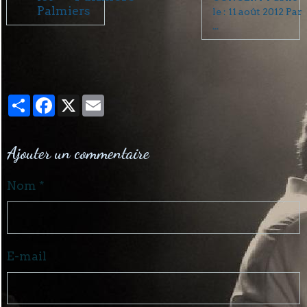
le : 11 août 2012 Par
...
Partager
Facebook
X
Email
Ajouter un commentaire
Nom
E-mail