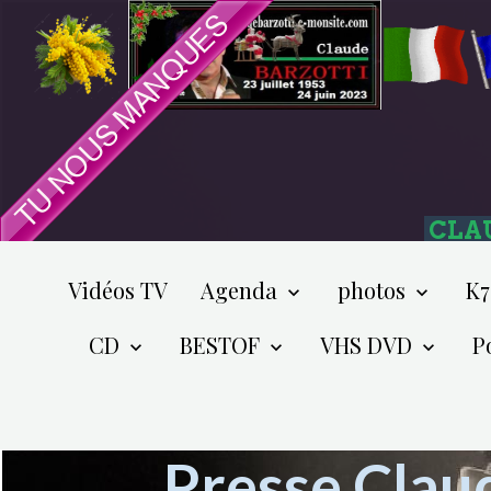
CLA
Vidéos TV
Agenda
photos
K7
CD
BESTOF
VHS DVD
P
Presse Clau