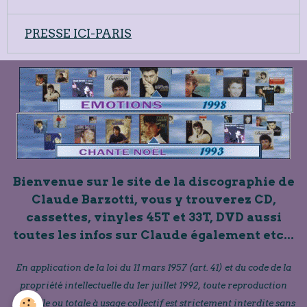
PRESSE ICI-PARIS
Bienvenue sur le site de la discographie de
Claude Barzotti, vous y trouverez CD,
cassettes, vinyles 45T et 33T, DVD aussi
toutes les infos sur Claude également etc...
En application de la loi du 11 mars 1957 (art. 41) et du code de la
propriété intellectuelle du 1er juillet 1992, toute reproduction
partielle ou totale à usage collectif est strictement interdite sans