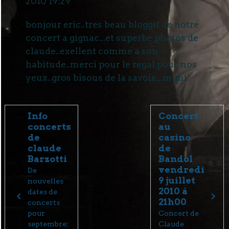
2010 19:29
bonjour eric..tres beau bloggif de notre
concert a gignac...et superbe photos de
claude..exellent comme a son
habitude..merci pour le regal pour nos
yeux..gros bisous de la savoie...mimi
Info
Concert
concerts
au
de
casino
claude
de
Barzotti
Bandol
vendredi
De
9 juillet
nouvelles
2010 à
dates de
21h00
concerts
pour
Concert de
septembre:
Claude