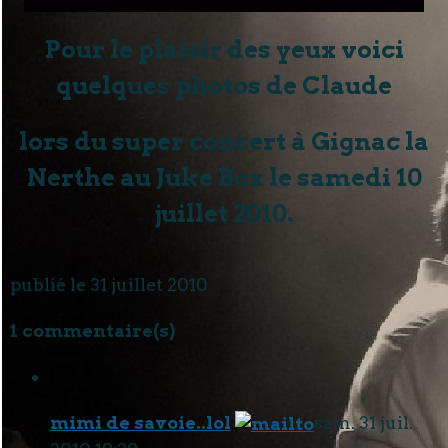
Pour le plaisir des yeux voici
quelques photos de Claude
lors du super concert à Gignac la
Nerthe au Juke Box le samedi 10
juillet 2010.
publié le 31 juillet 2010
1 commentaire(s)
mimi de savoie..lol
sam. 31 juil.