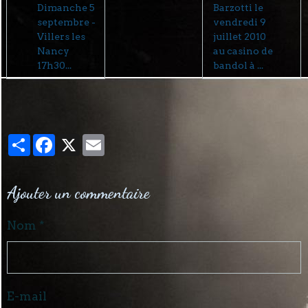
Dimanche 5
Barzotti le
septembre -
vendredi 9
Villers les
juillet 2010
Nancy
au casino de
17h30...
bandol à ...
Partager
Facebook
X
Email
Ajouter un commentaire
Nom
E-mail