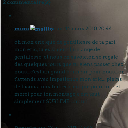
2 commentaire(s)
mimi
dim. 14 mars 2010 20:44
oh mon eric,que de gentillesse de ta part
mon eric,tu es si gentil,un ange de
gentillesse..et nous en savoie,on se regale
des quelques jours que tu viens passer chez
nous...c'est un grand bonheur pour nous...on
t'attends avec impatience mon eric....pleins
de bisous tous tndres rien que pour toi....et
merci pour ton montage,c'est tout
simplement SUBLIME....mimi
Daniela
sam. 13 mars 2010 17:43