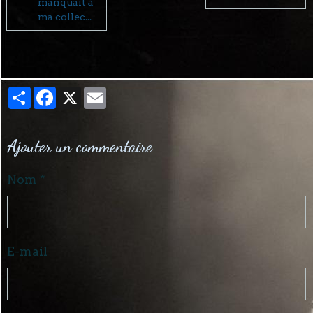
manquait à
ma collec...
Partager
Facebook
X
Email
Ajouter un commentaire
Nom
E-mail