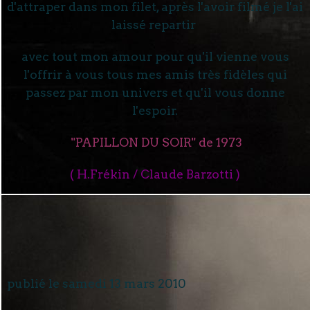
d'attraper dans mon filet, après l'avoir filmé je l'ai
laissé repartir
avec tout mon amour pour qu'il vienne vous
l'offrir à vous tous mes amis très fidèles qui
passez par mon univers et qu'il vous donne
l'espoir.
"PAPILLON DU SOIR" de 1973
( H.Frékin / Claude Barzotti )
publié le samedi 13 mars 2010