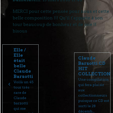
MERCI pour cette pensée pour nous et cette
belle composition !!! Qu'il t'apporte à son
tour beaucoup de bonheur et de joie !!
bisous
Elle /
Elle
Claude
était
Barzotti CD
belle
HIT
Claude
COLLECTION
Barzotti
Une compilation
Voilà un 45
qui fera plaisir
tour très
aux
rare de
collectionneurs
Claude
puisque ce CD est
barzotti
sorti le 28
qui me
décemb...