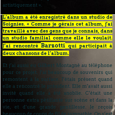
artistiquement ».
L’album a été enregistré dans un studio de
Soignies. « Comme je gérais cet album, j’ai
travaillé avec des gens que je connais, dans
un studio familial comme elle le voulait.
Barzotti
J’ai rencontré
qui participait à
deux chansons de l’album.
Et j’ai aussi eu Gilbert Montagné au téléphone
pour ce projet. J’ai beaucoup de souvenirs qui
remontent à la surface. J’étais présent quand
elle a rencontré le président. Elle m’avait aussi
invité quand elle a été anoblie. C’était une
personne extra pétillante sur scène et dans la
vie, et d’une grande gentillesse. Je reçois
beaucoup de coups de fil de sympathie. On s’est