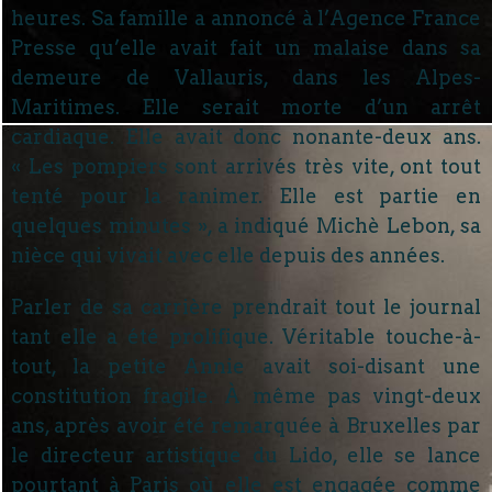
heures. Sa famille a annoncé à l’Agence France
Presse qu’elle avait fait un malaise dans sa
demeure de Vallauris, dans les Alpes-
Maritimes. Elle serait morte d’un arrêt
cardiaque. Elle avait donc nonante-deux ans.
« Les pompiers sont arrivés très vite, ont tout
tenté pour la ranimer. Elle est partie en
quelques minutes », a indiqué Michè Lebon, sa
nièce qui vivait avec elle depuis des années.
Parler de sa carrière prendrait tout le journal
tant elle a été prolifique. Véritable touche-à-
tout, la petite Annie avait soi-disant une
constitution fragile. À même pas vingt-deux
ans, après avoir été remarquée à Bruxelles par
le directeur artistique du Lido, elle se lance
pourtant à Paris où elle est engagée comme