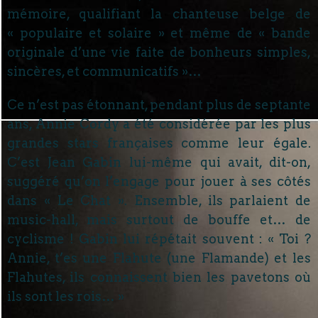
mémoire, qualifiant la chanteuse belge de
« populaire et solaire » et même de « bande
originale d’une vie faite de bonheurs simples,
sincères, et communicatifs »…
Ce n’est pas étonnant, pendant plus de septante
ans, Annie Cordy a été considérée par les plus
grandes stars françaises comme leur égale.
C’est Jean Gabin lui-même qui avait, dit-on,
suggéré qu’on l’engage pour jouer à ses côtés
dans « Le Chat ». Ensemble, ils parlaient de
music-hall, mais surtout de bouffe et… de
cyclisme ! Gabin lui répétait souvent : « Toi ?
Annie, t’es une Flahute (une Flamande) et les
Flahutes, ils connaissent bien les pavetons où
ils sont les rois… »