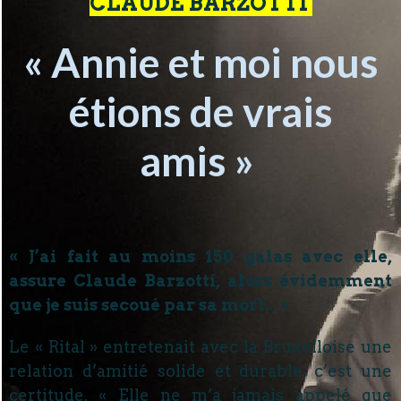
CLAUDE BARZOTTI
« Annie et moi nous
étions de vrais
amis »
« J’ai fait au moins 150 galas avec elle,
assure Claude Barzotti, alors évidemment
que je suis secoué par sa mort… »
Le « Rital » entretenait avec la Bruxelloise une
relation d’amitié solide et durable, c’est une
certitude. « Elle ne m’a jamais appelé que