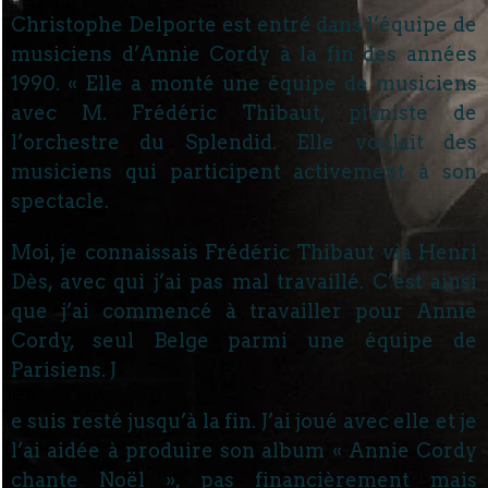
Christophe Delporte est entré dans l’équipe de
musiciens d’Annie Cordy à la fin des années
1990. « Elle a monté une équipe de musiciens
avec M. Frédéric Thibaut, pianiste de
l’orchestre du Splendid. Elle voulait des
musiciens qui participent activement à son
spectacle.
Moi, je connaissais Frédéric Thibaut via Henri
Dès, avec qui j’ai pas mal travaillé. C’est ainsi
que j’ai commencé à travailler pour Annie
Cordy, seul Belge parmi une équipe de
Parisiens. J
e suis resté jusqu’à la fin. J’ai joué avec elle et je
l’ai aidée à produire son album « Annie Cordy
chante Noël », pas financièrement mais