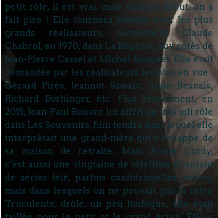
petit rôle, il est vrai, mais comme début, on a
fait pire ! Elle tournera ensuite avec les plus
grands réalisateurs, notamment Claude
Chabrol, en 1970, dans La Rupture, aux côtés de
Jean-Pierre Cassel et Michel Bouquet. Elle était
demandée par les réalisateurs les plus en vue :
Gérard Pirès, Jeannot Szwarc, Alain Resnais,
Richard Borhinger, etc. Plus récemment, en
2015, Jean-Paul Rouvre lui offrit un très joli rôle
dans Les Souvenirs, film tendre dans lequel elle
interprétait une grand-mère qui s’échappe de
sa maison de retraite. Mais Annie Cordy,
c’est aussi une vingtaine de téléfilms et autant
de séries télé, parfois confidentielles, certes,
mais dans lesquels on ne pouvait pas la rater.
Truculente, drôle, un peu loufoque, elle était
taillée pour le petit et le grand écran. Elle a