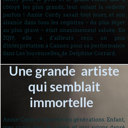
côtoyé les plus grands, leur volant la vedette
parfois ! Annie Cordy savait tout jouer, et son
aisance dans tous les registres – du plus léger
au plus grave – était unanimement saluée. En
2019, elle a d’ailleurs reçu un prix
d'interprétation à Cannes pour sa performance
dans Les Jouvencelles, de Delphine Corrard.
Une grande artiste
qui semblait
immortelle
Annie Cordy a traversé les générations. Enfant,
mes camarades de classe et moi avions dansé