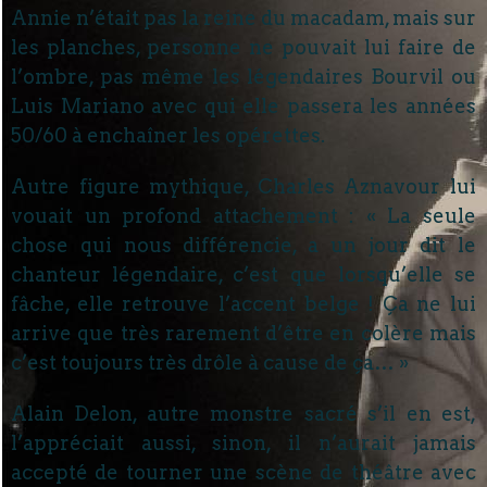
Annie n’était pas la reine du macadam, mais sur
les planches, personne ne pouvait lui faire de
l’ombre, pas même les légendaires Bourvil ou
Luis Mariano avec qui elle passera les années
50/60 à enchaîner les opérettes.
Autre figure mythique, Charles Aznavour lui
vouait un profond attachement : « La seule
chose qui nous différencie, a un jour dit le
chanteur légendaire, c’est que lorsqu’elle se
fâche, elle retrouve l’accent belge ! Ça ne lui
arrive que très rarement d’être en colère mais
c’est toujours très drôle à cause de ça… »
Alain Delon, autre monstre sacré s’il en est,
l’appréciait aussi, sinon, il n’aurait jamais
accepté de tourner une scène de théâtre avec