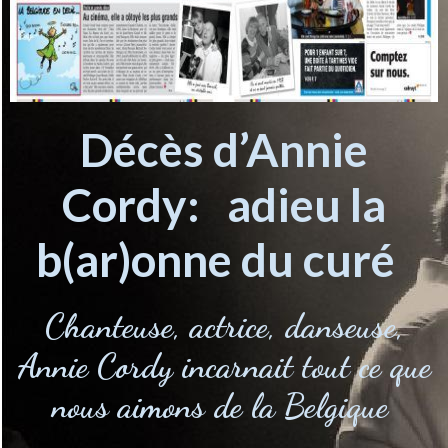
Décès d’Annie
Cordy: adieu la
b(ar)onne du curé
Chanteuse, actrice, danseuse,
Annie Cordy incarnait tout ce que
nous aimons de la Belgique