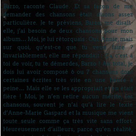
Barzo, raconte Claude. Et sa façon de me
demander des chansons était disons assez
particulière. Je te préviens, Barzo, me disait-
elle, j’ai besoin de deux chansons pour mon
album… Moi, je lui rétorquais : Oui, Annie, mais
sur quoi, qu’est-ce que tu veux faire ?
Invariablement, elle me répondait : Ça, c’est à
toi de voir, tu te démerdes, Barzo ! Au total, je
dois lui avoir composé 6 ou 7 chansons dont
certaines écrites très vite en une heure à
peine… Mais elle se les appropriait et en était
fière ! Moi, je n’en retire aucun mérite, les
chansons, souvent je n’ai qu’à lire le texte
d’Anne-Marie Gaspard et la musique me vient
toute seule comme ça très vite sans effort.
Heureusement d’ailleurs, parce qu’en réalité,