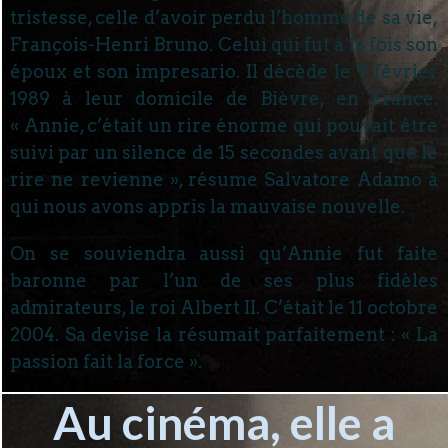
tristesse, celle d’avoir perdu l’homme de sa vie,
François-Henri Bruno. Celui qui fut à la fois son
époux et son impresario. Il décède le 9 février
1989 à leur domicile de Bièvre, en France.
« Annie, c’était un rire énorme qui pouvait être
suivi par un silence de 15 secondes avant que le
rire ne revienne », résume Salvatore Adamo à
qui nous avons appris la mauvaise nouvelle.
On se souviendra aussi qu’Annie fut faite
baronne par l’un de ses plus fidèles
admirateurs, le roi Albert II. C’était le 11 octobre
2004. Sa devise la résumait parfaitement : « La
passion fait la force ».
Au cinéma, elle a