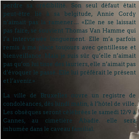
perdre sa crédibilité. Son seul défaut était
peut-être lié à sa belgitude, Annie Cordy
n’aimait pas la ramener… «Elle ne se laissait
pas faire, se souvient Thomas Van Hamme qui
l’a interviewée longuement. Elle m’a parfois
remis à ma place toujours avec gentillesse et
bienveillance. Mais je suis sûr qu’elle n’aimait
pas qu’on lui tisse des lauriers, elle n’aimait pas
d’évoquer le passé. Elle lui préférait le présent
et l’avenir.»
La ville de Bruxelles ouvre un registre de
condoléances, dès lundi matin, à l’hôtel de ville.
Les obsèques seront célébrées le samedi 12/9 à
Cannes, au cimetière Abadie. elle sera
inhumée dans le caveau familial.