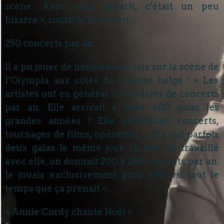
scène. Avec mon gabarit, c’était un peu
bizarre », sourit le Jurbisien.
250 concerts par an
Il a pu jouer de nombreuses fois sur la scène de
l’Olympia aux côtés de l’artiste belge : « Les
artistes ont en général 30-40 dates de concerts
par an. Elle arrivait à faire 400 galas les
grandes années ! Elle enchaînait concerts,
tournages de films, opérettes… Et avait parfois
deux galas le même jour. Quand j’ai travaillé
avec elle, on donnait 200 à 250 concerts par an.
Je jouais exclusivement pour elle, vu tout le
temps que ça prenait ».
« Annie Cordy chante Noël »