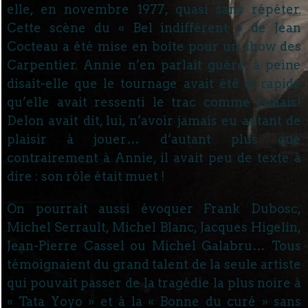
elle, en novembre 1977, quasi sans répéter.
Cette scène du « Bel indifférent » de Jean
Cocteau a été mise en boîte pour un show des
Carpentier. Annie n’en parlait guère, à peine
disait-elle que le tournage avait été si rapide
qu’elle avait ressenti le trac comme jamais!
Delon avait dit, lui, n’avoir jamais eu autant de
plaisir à jouer… d’autant plus que
contrairement à Annie, il avait peu de texte à
dire : son rôle était muet !
On pourrait aussi évoquer Frank Dubosc,
Michel Serrault, Michel Blanc, Jacques Higelin,
Jean-Pierre Cassel ou Michel Galabru… Tous
témoignaient du grand talent de la seule artiste
qui pouvait passer de la tragédie la plus noire à
« Tata Yoyo » et à la « Bonne du curé » sans