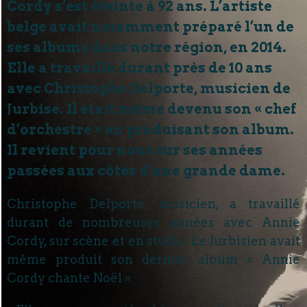
Cordy s’est éteinte à 92 ans. L’artiste
belge avait notamment préparé l’un de
ses albums dans notre région, en 2014.
Elle a travaillé durant près de 10 ans
avec Christophe Delporte, musicien de
Jurbise. Il était même devenu son « chef
d’orchestre » en produisant son album.
Il revient pour nous sur ses années
passées aux côtés d’une grande dame.
Christophe Delporte, musicien, a travaillé
durant de nombreuses années avec Annie
Cordy, sur scène et en studio. Le Jurbisien avait
même produit son dernier album « Annie
Cordy chante Noël ».