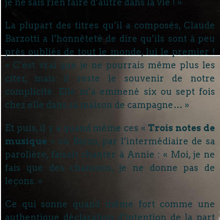
je ne sais rien faire d’autre dans la vie ! »
La plupart des titres qu’il a composés, Claude
Barzotti a l’honnêteté de dire qu’ils sont à peu
près oubliés de tout le monde, lui le premier !
« C’est vrai que je ne pourrais même plus les
citer, mais il reste le souvenir de notre
complicité. Elle m’a emmené six ou sept fois
chez elle dans sa maison de campagne… »
Et puis, il y a quand même ces «
Trois notes de
musique
» où Barzo, par l’intermédiaire de sa
parolière, faisait chanter à Annie : « Moi, je ne
fais que des chansons, je ne donne pas de
leçons. »
Ce qui sonne quand même fort comme une
authentique déclaration d’intention de la part