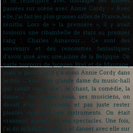
Il se remémore avec nostalgie ses années
passées sur scène avec Annie Cordy : « Avec
elle, j’ai fait les plus grosses salles de France, les
zéniths. Lors de « la première », il y avait
toujours une ribambelle de stars au premier
rang : Charles Aznavour… Ce sont des
souvenirs et des rencontres fantastiques
d’avoir joué avec une icône de la Belgique. On
parle toujours de Jacques Brel et de Maurane,
mais je pense qu’il y a aussi Annie Cordy dans
le trio. C’était une grande dame du music-hall
qui savait tout faire : le chant, la comédie, la
danse… Sur scène, nous, ses musiciens, on
devait être polyvalents et pas juste rester
plantés derrière nos instruments. On était
vraiment acteurs de ses spectacles. Une fois,
j’ai dû m’habiller en G.I. et danser avec elle sur