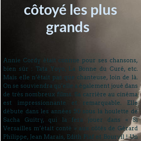
côtoyé les plus
grands
Annie Cordy était connue pour ses chansons,
bien sûr : Tata Yoyo, La Bonne du Curé, etc.
Mais elle n’était pas que chanteuse, loin de là.
On se souviendra qu’elle a également joué dans
de très nombreux films. Sa carrière au cinéma
est impressionnante et remarquable. Elle
débute dans les années 50 sous la houlette de
Sacha Guitry, qui la fera jouer dans « Si
Versailles m’était conté » aux côtés de Gérard
Philippe, Jean Marais, Edith Piaf et Bourvil ! Un