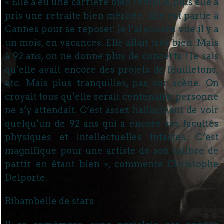
« Elle a eu une carrière bien remplie, puis elle a
pris une retraite bien méritée. Elle est partie à
Cannes pour se reposer. Je l’ai encore vue il y a
un mois, en vacances. Elle allait très bien. Mais
à 92 ans, on ne donne plus de concerts ! Je sais
qu’elle avait encore des projets de feuilletons,
etc. Mais plus tranquilles, pas sur scène. On
croyait tous qu’elle serait centenaire, personne
ne s’y attendait. C’est assez hallucinant de voir
quelqu’un de 92 ans qui a encore ses facultés
physiques et intellectuelles intactes. C’est
magnifique pour une artiste de son calibre de
partir en étant bien », commente Christophe
Delporte.
Ribambelle de stars