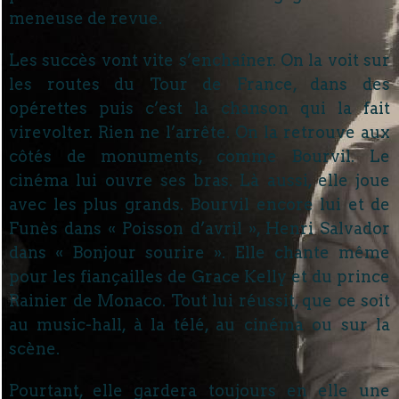
meneuse de revue.
Les succès vont vite s’enchaîner. On la voit sur
les routes du Tour de France, dans des
opérettes puis c’est la chanson qui la fait
virevolter. Rien ne l’arrête. On la retrouve aux
côtés de monuments, comme Bourvil. Le
cinéma lui ouvre ses bras. Là aussi, elle joue
avec les plus grands. Bourvil encore lui et de
Funès dans « Poisson d’avril », Henri Salvador
dans « Bonjour sourire ». Elle chante même
pour les fiançailles de Grace Kelly et du prince
Rainier de Monaco. Tout lui réussit, que ce soit
au music-hall, à la télé, au cinéma ou sur la
scène.
Pourtant, elle gardera toujours en elle une