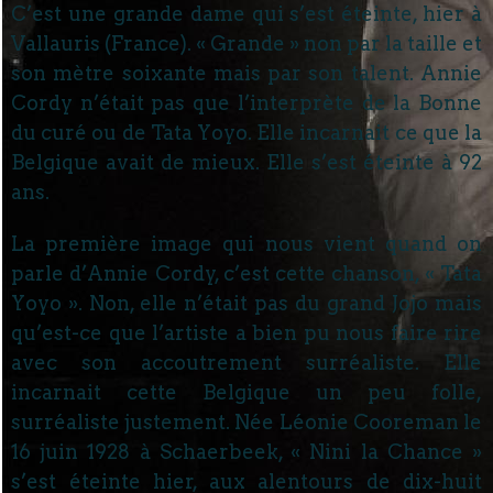
C’est une grande dame qui s’est éteinte, hier à
Vallauris (France). « Grande » non par la taille et
son mètre soixante mais par son talent. Annie
Cordy n’était pas que l’interprète de la Bonne
du curé ou de Tata Yoyo. Elle incarnait ce que la
Belgique avait de mieux. Elle s’est éteinte à 92
ans.
La première image qui nous vient quand on
parle d’Annie Cordy, c’est cette chanson, « Tata
Yoyo ». Non, elle n’était pas du grand Jojo mais
qu’est-ce que l’artiste a bien pu nous faire rire
avec son accoutrement surréaliste. Elle
incarnait cette Belgique un peu folle,
surréaliste justement. Née Léonie Cooreman le
16 juin 1928 à Schaerbeek, « Nini la Chance »
s’est éteinte hier, aux alentours de dix-huit