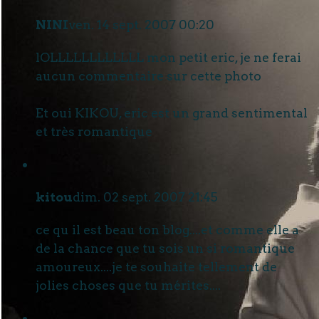
NINI
ven. 14 sept. 2007 00:20
lOLLLLLLLLLLLL mon petit eric, je ne ferai
aucun commentaire sur cette photo
Et oui KIKOU, eric est un grand sentimental
et très romantique
kitou
dim. 02 sept. 2007 21:45
ce qu il est beau ton blog....et comme elle a
de la chance que tu sois un si romantique
amoureux....je te souhaite tellement de
jolies choses que tu mérites....