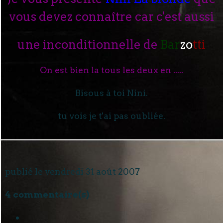
vous devez connaître car c'est aussi
une inconditionnelle de
Bar
zo
tti
On est bien la tous les deux en .....
Bisous à toi Nini.
tu vois je t'ai pas oubliée.
publié le vendredi 31 août 2007
4 commentaire(s)