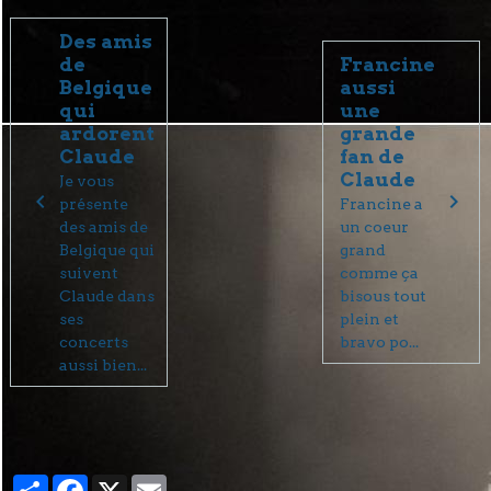
Des amis
de
Francine
Belgique
aussi
qui
une
ardorent
grande
Claude
fan de
Claude
Je vous
présente
Francine a
des amis de
un coeur
Belgique qui
grand
suivent
comme ça
Claude dans
bisous tout
ses
plein et
concerts
bravo po...
aussi bien...
Partager
Facebook
X
Email