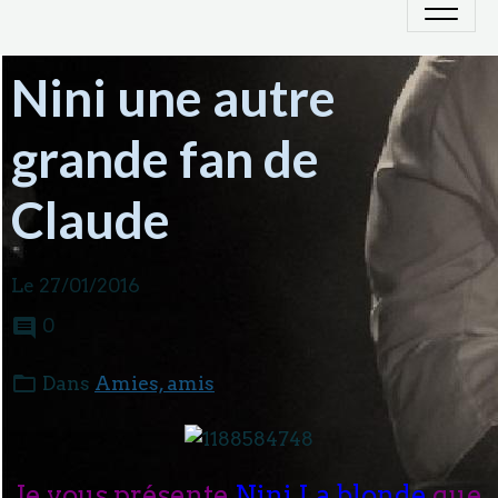
Nini une autre
grande fan de
Claude
Le 27/01/2016
0
Dans
Amies, amis
Je vous présente
Nini La blonde
que