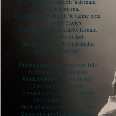
C'est quand elle m'a dit "à demain"
Que ça m'a fait mal
C'est quand elle m'a dit "je t'aime bien"
Qu'j'ai vu des étoiles
C'est quand elle m'a lâché la main
Juste au milieu du bal
Que j'me suis dit "t'es pas malin
D'être sentimental"
Faudrait jamais regarder une fille
Avec les larmes aux yeux
Faudrait jamais dire à une fille
Que t'en es amoureux
Faudrait jamais parler d'amour
En pensant être deux
Faudrait jamais lui dire toujours
Quand on n'peut pas faire mieux