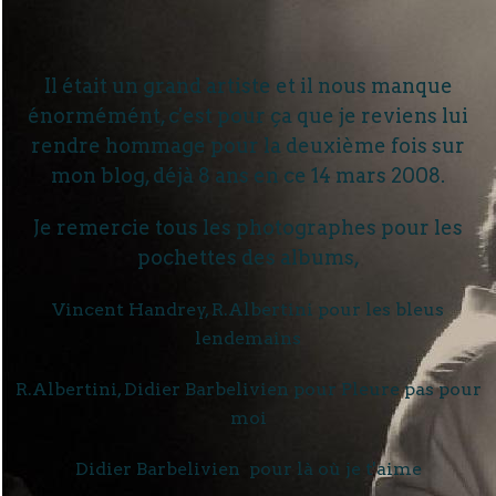
Il était un grand artiste et il nous manque
énormémént, c'est pour ça que je reviens lui
rendre hommage pour la deuxième fois sur
mon blog, déjà 8 ans en ce 14 mars 2008.
Je remercie tous les photographes pour les
pochettes des albums,
Vincent Handrey, R.Albertini pour les bleus
lendemains
R.Albertini, Didier Barbelivien pour Pleure pas pour
moi
Didier Barbelivien pour là où je t'aime