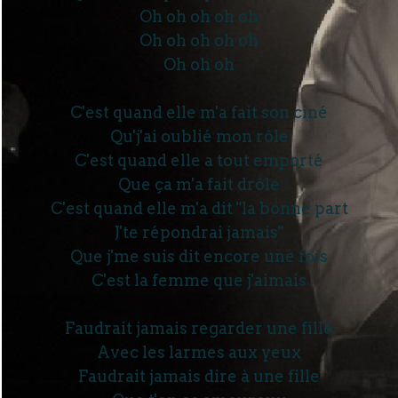
Oh oh oh oh oh
Oh oh oh oh oh
Oh oh oh
C'est quand elle m'a fait son ciné
Qu'j'ai oublié mon rôle
C'est quand elle a tout emporté
Que ça m'a fait drôle
C'est quand elle m'a dit "la bonne part
J'te répondrai jamais"
Que j'me suis dit encore une fois
C'est la femme que j'aimais
Faudrait jamais regarder une fille
Avec les larmes aux yeux
Faudrait jamais dire à une fille