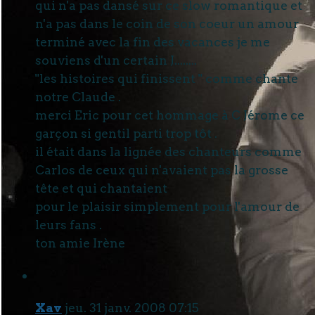
qui n'a pas dansé sur ce slow romantique et
n'a pas dans le coin de son coeur un amour
terminé avec la fin des vacances je me
souviens d'un certain J........
"les histoires qui finissent " comme chante
notre Claude .
merci Eric pour cet hommage à C Jérome ce
garçon si gentil parti trop tôt .
il était dans la lignée des chanteurs comme
Carlos de ceux qui n'avaient pas la grosse
tête et qui chantaient
pour le plaisir simplement pour l'amour de
leurs fans .
ton amie Irène
Xav
jeu. 31 janv. 2008 07:15