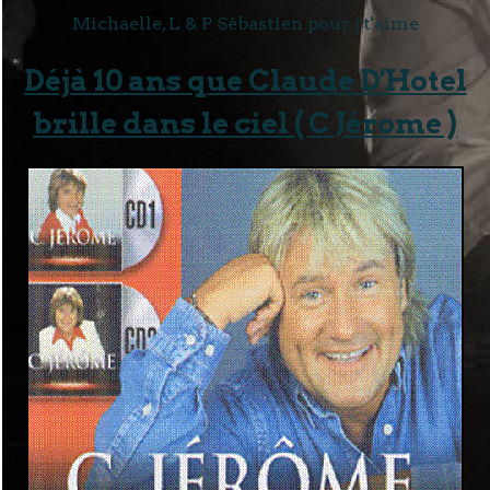
Michaelle, L & P Sébastien pour j't'aime
Déjà 10 ans que Claude D'Hotel
brille dans le ciel ( C Jérome )