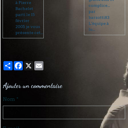
à Pierre
complice...
Bachelet
par
parti le 15
barzotti83
février
L'équipe à
2005 je vous
Jo...
présente cet...
Partager
Facebook
X
Email
Ajouter un commentaire
Nom