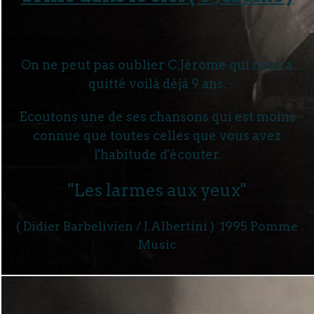
On ne peut pas oublier C.Jérome qui nous a
quitté voilà déjà 9 ans.
Ecoutons une de ses chansons qui est moins
connue que toutes celles que vous avez
l'habitude d'écouter.
"Les larmes aux yeux"
( Didier Barbelivien / J.Albertini ) 1995 Pomme
Music