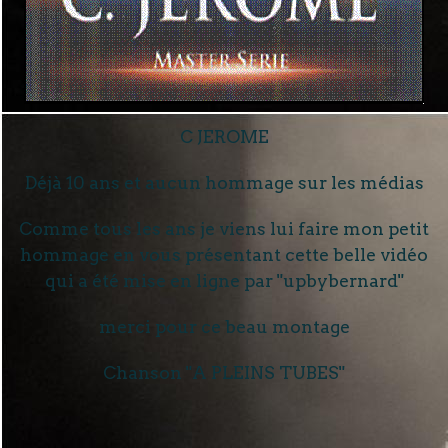
C JEROME
Déjà 10 ans et aucun hommage sur les médias
Comme tous les ans je viens lui faire mon petit
hommage en vous présentant cette belle vidéo
qui a été mise en ligne par "upbybernard"
merci pour ce beau montage
Chanson "A PLEINS TUBES"