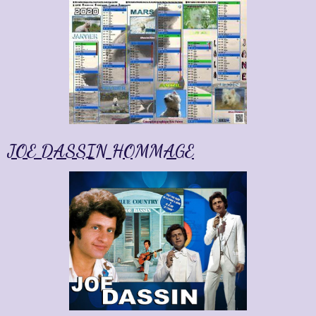
8
Baptiste
Le 26/04/2024
Merci pour ce magnifique site! Moi aussi je suis
fan!!! Au plaisir de se rencontrer !
Lire la suite
Mon amour de Jane
JOE DASSIN HOMMAGE