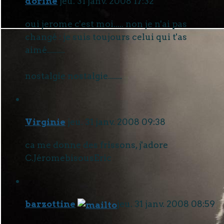
dorine
jeu. 31 janv. 2008 17:32
oui jerome c'est moi..... non je n'ai pas
changé : je suis toujours celui qui t'as
aimé.........
nostalgie nostalgie.......
Virginie
jeu. 31 janv. 2008 09:38
ca me donne des frissons, j'adore
C.JéromebisousEric
barzottine
jeu. 31 janv. 2008 08:59