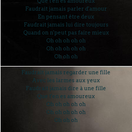
Que t'en es amoureux
Faudrait jamais parler d'amour
En pensant être deux
Faudrait jamais lui dire toujours
Quand on n'peut pas faire mieux
Oh oh oh oh oh
Oh oh oh oh oh
Oh oh oh
Faudrait jamais regarder une fille
Avec les larmes aux yeux
Faudrait jamais dire à une fille
Que t'en es amoureux
Oh oh oh oh oh
Oh oh oh oh oh
Oh oh oh