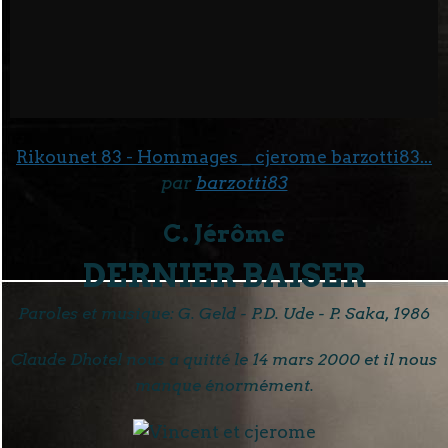
Rikounet 83 - Hommages _ cjerome barzotti83...
par
barzotti83
C. Jérôme
DERNIER BAISER
Paroles et musique: G. Geld - P.D. Ude - P. Saka, 1986
Claude Dhotel nous a quitté le 14 mars 2000 et il nous
manque énormément.