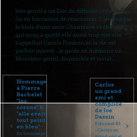
tres gentil a toi Eric de diffuser cette video,
j'ai eu l'occasion de rencontrer C jerome par
le biais d'une amie Chanteuse et choriste
qui nous a quitté elle aussi trop vite elle
s'appellait Carole Fredericks la vie est
parfois injuste ...je garde en mémoire un
Monsieur gentil, disponible et jovial ..
Hommage
Carlos
à Pierre
un grand
Bachelet
ami et
"les
complice
corons" &
de Joe
"elle avait
Dassin
tout peint
Rikounet 83
en bleu"
- Carlos un
En hommage
grand ami et