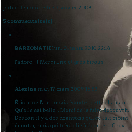
publié le mercredi 30 janvier 2008
5 commentaire(s)
BARZONATH
lun. 01 mars 2010 22:18
J'adore !!! Merci Eric et gros bisous
Alexina
mar. 17 mars 2009 16:53
Éric je ne l'aie jamais écouter cette chanson.
Qu'elle est belle... Merci de la faire découvrir.
Des fois il y a des chansons qui ce fait moins
écouter, mais qui très jolie à écouter... Gros