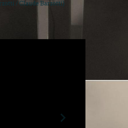
zotti / Claude Barzotti)