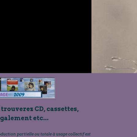
3
 trouverez CD, cassettes,
également etc...
oduction partielle ou totale à usage collectif est