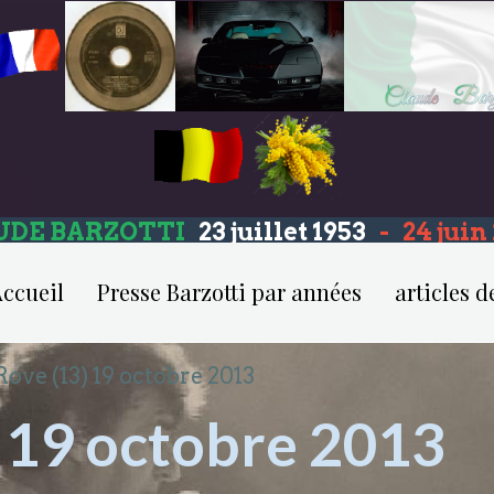
UDE BARZOTTI
23 juillet 1953
-
24 jui
ccueil
Presse Barzotti par années
articles d
Rove (13) 19 octobre 2013
) 19 octobre 2013