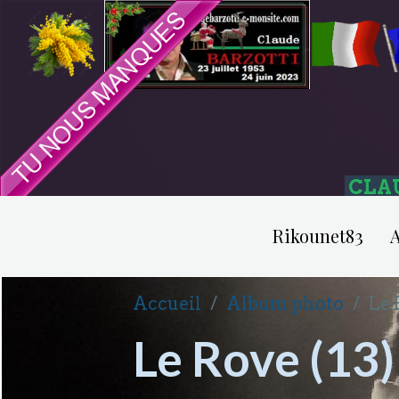
CLA
Rikounet83
A
Accueil
Album photo
Le 
Le Rove (13