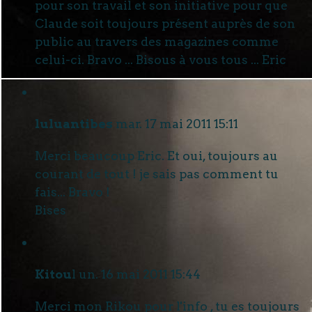
pour son travail et son initiative pour que
Claude soit toujours présent auprès de son
public au travers des magazines comme
celui-ci. Bravo ... Bisous à vous tous ... Eric
luluantibes
mar. 17 mai 2011 15:11
Merci beaucoup Eric. Et oui, toujours au
courant de tout ! je sais pas comment tu
fais... Bravo !
Bises
Kitou
l un. 16 mai 2011 15:44
Merci mon Rikou pour l'info , tu es toujours