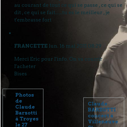
au courant de tout ce qui se passe , ce qui se
dit , ce qui se fait......tu es le meilleur , je
t'embrasse fort
FRANCETTE
lun. 16 mai 2011 08:29
Merci Eric pour l'info. On va courrir
l'acheter
Bises
Photos
de
Claude
Claude
BARZOTTI
Barzotti
concert à
à Troyes
Villeneuve
le 27