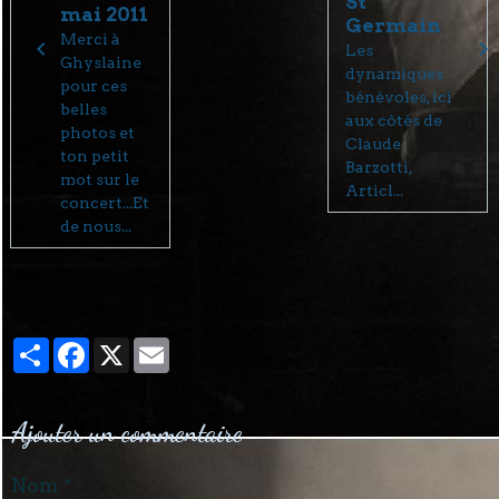
St
mai 2011
Germain
Merci à
Les
Ghyslaine
dynamiques
pour ces
bénévoles, ici
belles
aux côtés de
photos et
Claude
ton petit
Barzotti,
mot sur le
Articl...
concert...Et
de nous...
Partager
Facebook
X
Email
Ajouter un commentaire
Nom