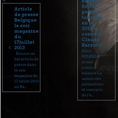
Bandol
Soirée
Article
podium
de presse
tournee
Belgique
en or
le soir
2013 et
magazine
concert
du
Claude
17juillet
Barzotti
2013
Nino
Encore un
RESENDE
bel article de
et moi
presse dans
avant la
le soir
balance La
magazine du
saison des
17 juillet 2013
animations
en Be...
et concerts
de l’é...