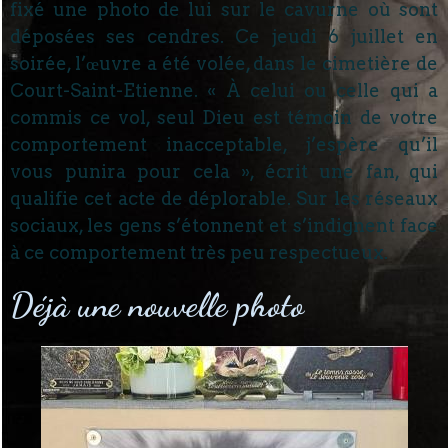
fixé une photo de lui sur le cavurne où sont
déposées ses cendres. Ce jeudi 6 juillet en
soirée, l’œuvre a été volée, dans le cimetière de
Court-Saint-Etienne. « À celui ou celle qui a
commis ce vol, seul Dieu est témoin de votre
comportement inacceptable, j’espère qu’il
vous punira pour cela », écrit une fan, qui
qualifie cet acte de déplorable. Sur les réseaux
sociaux, les gens s’étonnent et s’indignent face
à ce comportement très peu respectueux.
Déjà une nouvelle photo