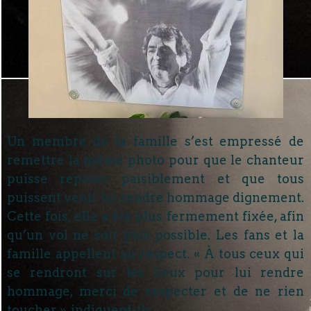
Un membre de la famille s’est empressé de
remettre la même photo pour que le chanteur
puisse reposer paisiblement et que tous
puissent venir lui rendre hommage dignement.
Cette fois, elle a été plus fermement fixée, afin
qu’un vol ne soit plus possible. Les fans et la
famille appellent au respect. « À tous ceux qui
se rendront sur les lieux pour lui rendre
hommage, merci de respecter et de ne rien
toucher », indiquent-ils