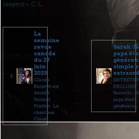
respect ». C. L.
La
semaine
revue
Sarah: N
canada
papa éta
du 29
généreu
juin
simple e
2023
extraord
Claude
ENTRETIE
Barzotti est
EXCLUSIF 
décédé
Barzotti : «
Samuel
papa était
Pradier Le
gén&eacu...
chanteur
Claud...