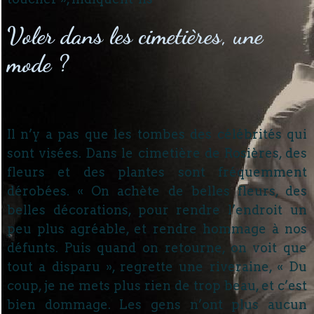
Voler dans les cimetières, une
mode ?
Il n’y a pas que les tombes des célébrités qui
sont visées. Dans le cimetière de Rosières, des
fleurs et des plantes sont fréquemment
dérobées. « On achète de belles fleurs, des
belles décorations, pour rendre l’endroit un
peu plus agréable, et rendre hommage à nos
défunts. Puis quand on retourne, on voit que
tout a disparu », regrette une riveraine, « Du
coup, je ne mets plus rien de trop beau, et c’est
bien dommage. Les gens n’ont plus aucun