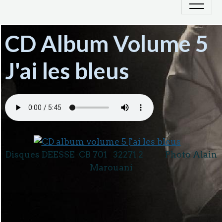
CD Album Volume 5
J'ai les bleus
Disques DEESSE CB 701 32271 2 Photo Alain
Marouani